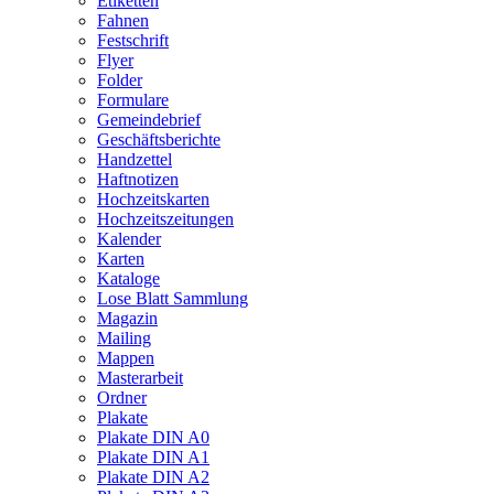
Etiketten
Fahnen
Festschrift
Flyer
Folder
Formulare
Gemeindebrief
Geschäftsberichte
Handzettel
Haftnotizen
Hochzeitskarten
Hochzeitszeitungen
Kalender
Karten
Kataloge
Lose Blatt Sammlung
Magazin
Mailing
Mappen
Masterarbeit
Ordner
Plakate
Plakate DIN A0
Plakate DIN A1
Plakate DIN A2