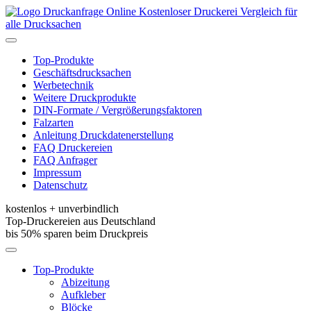
Kostenloser Druckerei Vergleich für
alle Drucksachen
Toggle
navigation
Top-Produkte
Geschäftsdrucksachen
Werbetechnik
Weitere Druckprodukte
DIN-Formate / Vergrößerungsfaktoren
Falzarten
Anleitung Druckdatenerstellung
FAQ Druckereien
FAQ Anfrager
Impressum
Datenschutz
kostenlos + unverbindlich
Top-Druckereien aus Deutschland
bis 50% sparen beim Druckpreis
Toggle
navigation
Top-Produkte
Abizeitung
Aufkleber
Blöcke