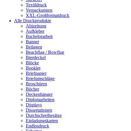
Textildruck
Verpackungen
XXL-Großformatdruck
Alle Druckprodukte
Abizeitung
Aufkleber
Bachelorarbeit
Banner
Beilagen
Beachflag / Bowflag
Bierdeckel
Blöcke
Booklet
Briefpapier
Briefumschläge
Broschüren
Bücher
Deckenhänger
Diplomarbeiten
Displays
Dissertationen
Durchschreibesätze
Einladungskarten
Endlosdruck