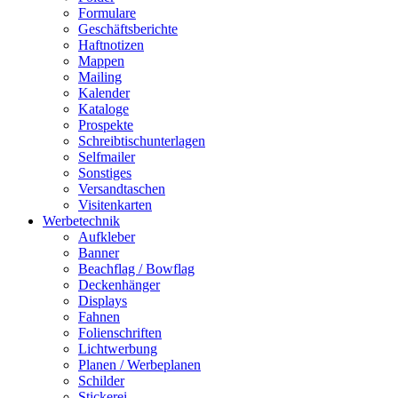
Formulare
Geschäftsberichte
Haftnotizen
Mappen
Mailing
Kalender
Kataloge
Prospekte
Schreibtischunterlagen
Selfmailer
Sonstiges
Versandtaschen
Visitenkarten
Werbetechnik
Aufkleber
Banner
Beachflag / Bowflag
Deckenhänger
Displays
Fahnen
Folienschriften
Lichtwerbung
Planen / Werbeplanen
Schilder
Stickerei