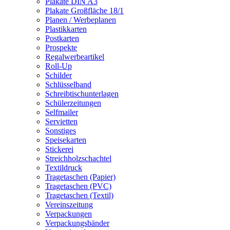
Plakate DIN A3
Plakate Großfläche 18/1
Planen / Werbeplanen
Plastikkarten
Postkarten
Prospekte
Regalwerbeartikel
Roll-Up
Schilder
Schlüsselband
Schreibtischunterlagen
Schülerzeitungen
Selfmailer
Servietten
Sonstiges
Speisekarten
Stickerei
Streichholzschachtel
Textildruck
Tragetaschen (Papier)
Tragetaschen (PVC)
Tragetaschen (Textil)
Vereinszeitung
Verpackungen
Verpackungsbänder