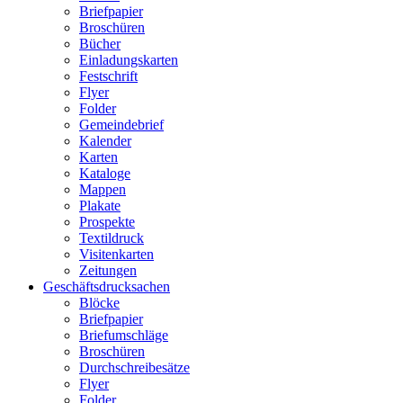
Briefpapier
Broschüren
Bücher
Einladungskarten
Festschrift
Flyer
Folder
Gemeindebrief
Kalender
Karten
Kataloge
Mappen
Plakate
Prospekte
Textildruck
Visitenkarten
Zeitungen
Geschäftsdrucksachen
Blöcke
Briefpapier
Briefumschläge
Broschüren
Durchschreibesätze
Flyer
Folder