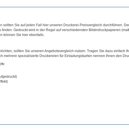
 sollten Sie auf jeden Fall hier unseren Druckerei-Preisvergleich durchführen. De
 finden. Gedruckt wird in der Regel auf verschiedensten Bilderdruckpapieren (matt,
n können Sie hier ebenfalls.
hten, sollten Sie unseren Angebotsvergleich nutzen. Tragen Sie dazu einfach Ihr
ich mehrere spezialisierte Druckereien für Einladungskarten nennen Ihnen den Druck
ch:
ufgedruckt)
fekt)