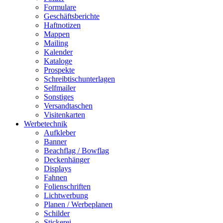
Formulare
Geschäftsberichte
Haftnotizen
Mappen
Mailing
Kalender
Kataloge
Prospekte
Schreibtischunterlagen
Selfmailer
Sonstiges
Versandtaschen
Visitenkarten
Werbetechnik
Aufkleber
Banner
Beachflag / Bowflag
Deckenhänger
Displays
Fahnen
Folienschriften
Lichtwerbung
Planen / Werbeplanen
Schilder
Stickerei