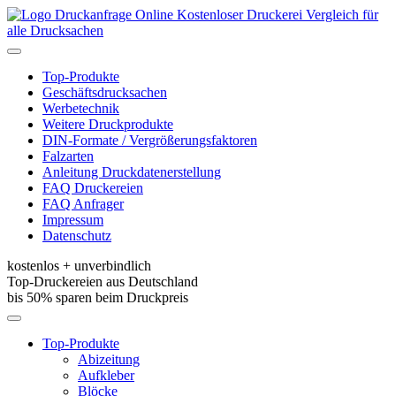
Kostenloser Druckerei Vergleich für
alle Drucksachen
Toggle
navigation
Top-Produkte
Geschäftsdrucksachen
Werbetechnik
Weitere Druckprodukte
DIN-Formate / Vergrößerungsfaktoren
Falzarten
Anleitung Druckdatenerstellung
FAQ Druckereien
FAQ Anfrager
Impressum
Datenschutz
kostenlos + unverbindlich
Top-Druckereien aus Deutschland
bis 50% sparen beim Druckpreis
Toggle
navigation
Top-Produkte
Abizeitung
Aufkleber
Blöcke