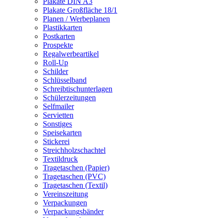
Plakate DIN A3
Plakate Großfläche 18/1
Planen / Werbeplanen
Plastikkarten
Postkarten
Prospekte
Regalwerbeartikel
Roll-Up
Schilder
Schlüsselband
Schreibtischunterlagen
Schülerzeitungen
Selfmailer
Servietten
Sonstiges
Speisekarten
Stickerei
Streichholzschachtel
Textildruck
Tragetaschen (Papier)
Tragetaschen (PVC)
Tragetaschen (Textil)
Vereinszeitung
Verpackungen
Verpackungsbänder