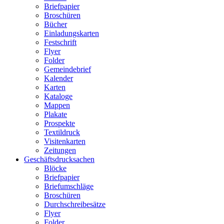
Briefpapier
Broschüren
Bücher
Einladungskarten
Festschrift
Flyer
Folder
Gemeindebrief
Kalender
Karten
Kataloge
Mappen
Plakate
Prospekte
Textildruck
Visitenkarten
Zeitungen
Geschäftsdrucksachen
Blöcke
Briefpapier
Briefumschläge
Broschüren
Durchschreibesätze
Flyer
Folder