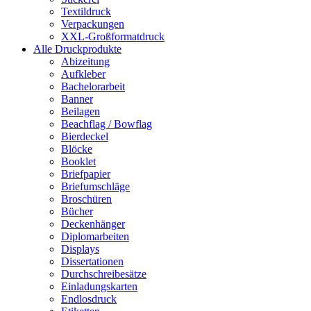
Textildruck
Verpackungen
XXL-Großformatdruck
Alle Druckprodukte
Abizeitung
Aufkleber
Bachelorarbeit
Banner
Beilagen
Beachflag / Bowflag
Bierdeckel
Blöcke
Booklet
Briefpapier
Briefumschläge
Broschüren
Bücher
Deckenhänger
Diplomarbeiten
Displays
Dissertationen
Durchschreibesätze
Einladungskarten
Endlosdruck