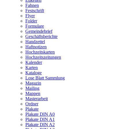
Etiketten
Fahnen
Festschrift
Flyer
Folder
Formulare
Gemeindebrief
Geschäftsberichte
Handzettel
Haftnotizen
Hochzeitskarten
Hochzeitszeitungen
Kalender
Karten
Kataloge
Lose Blatt Sammlung
Magazin
Mailing
Mappen
Masterarbeit
Ordner
Plakate
Plakate DIN A0
Plakate DIN A1
Plakate DIN A2