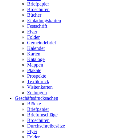
Briefpapier
Broschüren
Bücher
Einladungskarten
Festschrift
Flyer
Folder
Gemeindebrief
Kalender
Karten
Kataloge
Mappen
Plakate
Prospekte
Textildruck
Visitenkarten
Zeitungen
Geschäftsdrucksachen
Blöcke
Briefpapier
Briefumschläge
Broschüren
Durchschreibesätze
Flyer
Folder