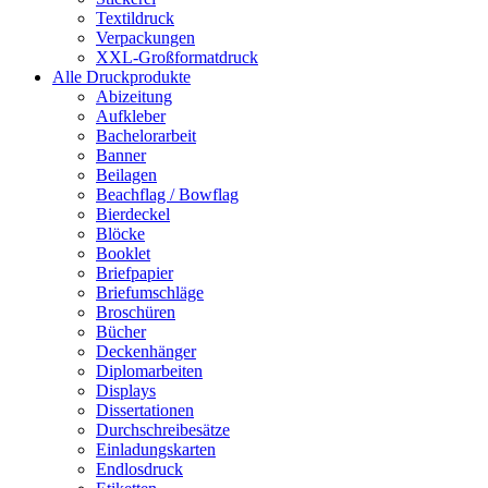
Textildruck
Verpackungen
XXL-Großformatdruck
Alle Druckprodukte
Abizeitung
Aufkleber
Bachelorarbeit
Banner
Beilagen
Beachflag / Bowflag
Bierdeckel
Blöcke
Booklet
Briefpapier
Briefumschläge
Broschüren
Bücher
Deckenhänger
Diplomarbeiten
Displays
Dissertationen
Durchschreibesätze
Einladungskarten
Endlosdruck