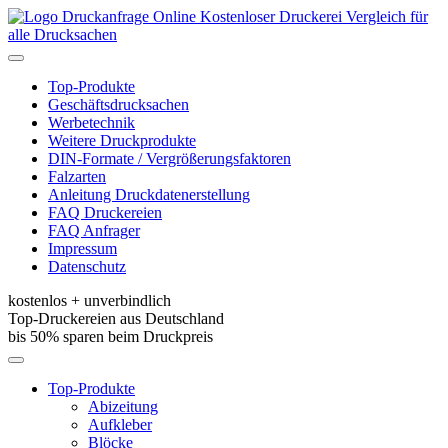
Kostenloser Druckerei Vergleich für
alle Drucksachen
Toggle
navigation
Top-Produkte
Geschäftsdrucksachen
Werbetechnik
Weitere Druckprodukte
DIN-Formate / Vergrößerungsfaktoren
Falzarten
Anleitung Druckdatenerstellung
FAQ Druckereien
FAQ Anfrager
Impressum
Datenschutz
kostenlos + unverbindlich
Top-Druckereien aus Deutschland
bis 50% sparen beim Druckpreis
Toggle
navigation
Top-Produkte
Abizeitung
Aufkleber
Blöcke