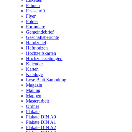
Etiketten
Fahnen
Festschrift
Flyer
Folder
Formulare
Gemeindebrief
Geschäftsberichte
Handzettel
Haftnotizen
Hochzeitskarten
Hochzeitszeitungen
Kalender
Karten
Kataloge
Lose Blatt Sammlung
Magazin
Mailing
Mappen
Masterarbeit
Ordner
Plakate
Plakate DIN A0
Plakate DIN A1
Plakate DIN A2