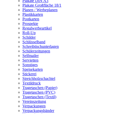
Plakate DIN A3
Plakate Großfläche 18/1
Planen / Werbeplanen
Plastikkarten
Postkarten
Prospekte
Regalwerbeartikel
Roll-Up
Schilder
Schlüsselband
Schreibtischunterlagen
Schülerzeitungen
Selfmailer
Servietten
Sonstiges
Speisekarten
Stickerei
Streichholzschachtel
Textildruck
Tragetaschen (Papier)
Tragetaschen (PVC)
Tragetaschen (Textil)
Vereinszeitung
Verpackungen
Verpackungsbänder