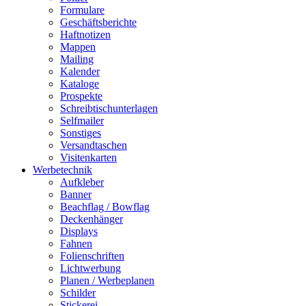
Formulare
Geschäftsberichte
Haftnotizen
Mappen
Mailing
Kalender
Kataloge
Prospekte
Schreibtischunterlagen
Selfmailer
Sonstiges
Versandtaschen
Visitenkarten
Werbetechnik
Aufkleber
Banner
Beachflag / Bowflag
Deckenhänger
Displays
Fahnen
Folienschriften
Lichtwerbung
Planen / Werbeplanen
Schilder
Stickerei