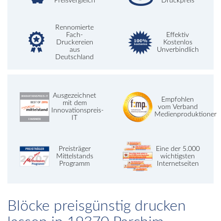
Preisvergleich
Druckpreis
Rennomierte
Fach-
Effektiv
Druckereien
Kostenlos
aus
Unverbindlich
Deutschland
Ausgezeichnet
Empfohlen
mit dem
vom Verband
Innovationspreis-
Medienproduktioner
IT
Preisträger
Eine der 5.000
Mittelstands
wichtigsten
Programm
Internetseiten
Blöcke preisgünstig drucken