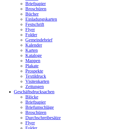
Briefpapier
Broschüren
Bücher
Einladungskarten
Festschrift
Flyer
Folder
Gemeindebrief
Kalender
Karten
Kataloge
Mappen
Plakate
Prospekte
Textildruck
Visitenkarten
Zeitungen
Geschäftsdrucksachen
Blöcke
Briefpapier
Briefumschläge
Broschüren
Durchschreibesätze
Flyer
Folder