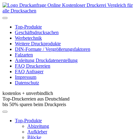
Kostenloser Druckerei Vergleich für
alle Drucksachen
Toggle
navigation
Top-Produkte
Geschäftsdrucksachen
Werbetechnik
Weitere Druckprodukte
DIN-Formate / Vergrößerungsfaktoren
Falzarten
Anleitung Druckdatenerstellung
FAQ Druckereien
FAQ Anfrager
Impressum
Datenschutz
kostenlos + unverbindlich
Top-Druckereien aus Deutschland
bis 50% sparen beim Druckpreis
Toggle
navigation
Top-Produkte
Abizeitung
Aufkleber
Blöcke