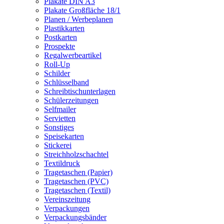
Plakate DIN A3
Plakate Großfläche 18/1
Planen / Werbeplanen
Plastikkarten
Postkarten
Prospekte
Regalwerbeartikel
Roll-Up
Schilder
Schlüsselband
Schreibtischunterlagen
Schülerzeitungen
Selfmailer
Servietten
Sonstiges
Speisekarten
Stickerei
Streichholzschachtel
Textildruck
Tragetaschen (Papier)
Tragetaschen (PVC)
Tragetaschen (Textil)
Vereinszeitung
Verpackungen
Verpackungsbänder