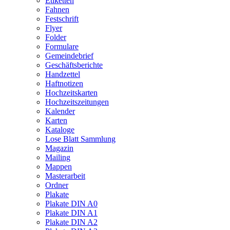
Etiketten
Fahnen
Festschrift
Flyer
Folder
Formulare
Gemeindebrief
Geschäftsberichte
Handzettel
Haftnotizen
Hochzeitskarten
Hochzeitszeitungen
Kalender
Karten
Kataloge
Lose Blatt Sammlung
Magazin
Mailing
Mappen
Masterarbeit
Ordner
Plakate
Plakate DIN A0
Plakate DIN A1
Plakate DIN A2