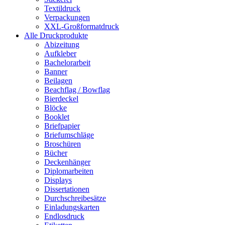
Textildruck
Verpackungen
XXL-Großformatdruck
Alle Druckprodukte
Abizeitung
Aufkleber
Bachelorarbeit
Banner
Beilagen
Beachflag / Bowflag
Bierdeckel
Blöcke
Booklet
Briefpapier
Briefumschläge
Broschüren
Bücher
Deckenhänger
Diplomarbeiten
Displays
Dissertationen
Durchschreibesätze
Einladungskarten
Endlosdruck