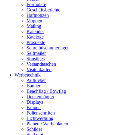
Formulare
Geschäftsberichte
Haftnotizen
Mappen
Mailing
Kalender
Kataloge
Prospekte
Schreibtischunterlagen
Selfmailer
Sonstiges
Versandtaschen
Visitenkarten
Werbetechnik
Aufkleber
Banner
Beachflag / Bowflag
Deckenhänger
Displays
Fahnen
Folienschriften
Lichtwerbung
Planen / Werbeplanen
Schilder
Stickerei