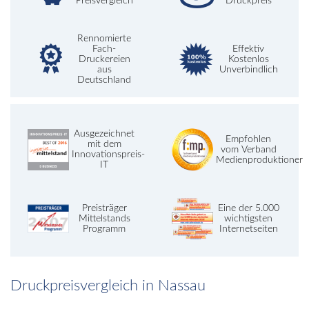
Preisvergleich
Druckpreis
Rennomierte
Fach-
Effektiv
Druckereien
Kostenlos
aus
Unverbindlich
Deutschland
Ausgezeichnet
Empfohlen
mit dem
vom Verband
Innovationspreis-
Medienproduktioner
IT
Preisträger
Eine der 5.000
Mittelstands
wichtigsten
Programm
Internetseiten
Druckpreisvergleich in Nassau