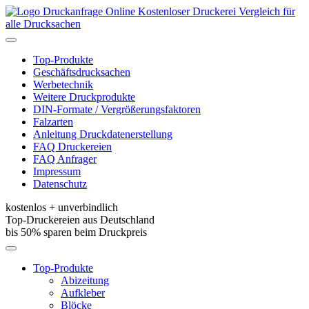
Kostenloser Druckerei Vergleich für
alle Drucksachen
Toggle
navigation
Top-Produkte
Geschäftsdrucksachen
Werbetechnik
Weitere Druckprodukte
DIN-Formate / Vergrößerungsfaktoren
Falzarten
Anleitung Druckdatenerstellung
FAQ Druckereien
FAQ Anfrager
Impressum
Datenschutz
kostenlos + unverbindlich
Top-Druckereien aus Deutschland
bis 50% sparen beim Druckpreis
Toggle
navigation
Top-Produkte
Abizeitung
Aufkleber
Blöcke