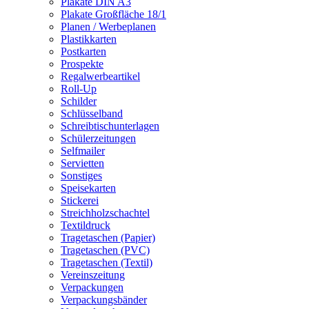
Plakate DIN A3
Plakate Großfläche 18/1
Planen / Werbeplanen
Plastikkarten
Postkarten
Prospekte
Regalwerbeartikel
Roll-Up
Schilder
Schlüsselband
Schreibtischunterlagen
Schülerzeitungen
Selfmailer
Servietten
Sonstiges
Speisekarten
Stickerei
Streichholzschachtel
Textildruck
Tragetaschen (Papier)
Tragetaschen (PVC)
Tragetaschen (Textil)
Vereinszeitung
Verpackungen
Verpackungsbänder