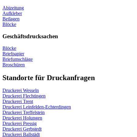
Abizeitung
Aufkleber
Beilagen
Blöcke
Geschäftsdrucksachen
Blöcke
Briefpapier
Briefumschläge
Broschüren
Standorte für Druckanfragen
Druckerei Wesseln
Druckerei Flechtingen
Druckerei Trent
Druckerei Leinfelden-Echterdingen
Druckerei Treffelstein
Druckerei Holungen
Druckerei Pressig
Druckerei Gerbstedt
Druckerei Ballstädt