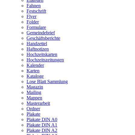
Etiketten
Fahnen
Festschrift
Flyer
Folder
Formulare
Gemeindebrief
Geschäftsberichte
Handzettel
Haftnotizen
Hochzeitskarten
Hochzeitszeitungen
Kalender
Karten
Kataloge
Lose Blatt Sammlung
Magazin
Mailing
Mappen
Masterarbeit
Ordner
Plakate
Plakate DIN A0
Plakate DIN A1
Plakate DIN A2