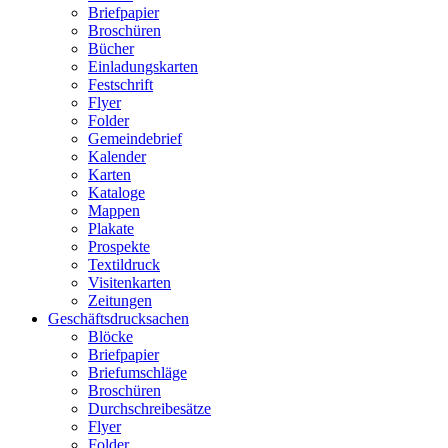
Briefpapier
Broschüren
Bücher
Einladungskarten
Festschrift
Flyer
Folder
Gemeindebrief
Kalender
Karten
Kataloge
Mappen
Plakate
Prospekte
Textildruck
Visitenkarten
Zeitungen
Geschäftsdrucksachen
Blöcke
Briefpapier
Briefumschläge
Broschüren
Durchschreibesätze
Flyer
Folder