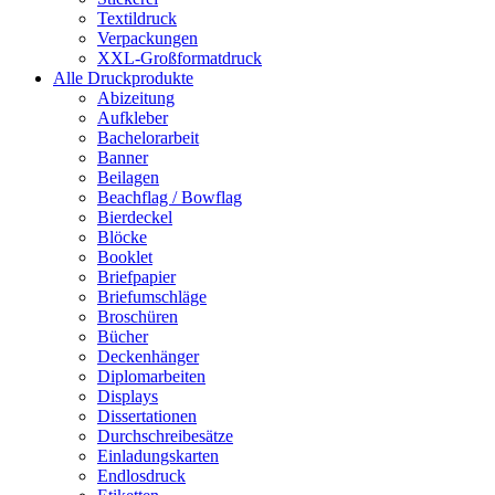
Textildruck
Verpackungen
XXL-Großformatdruck
Alle Druckprodukte
Abizeitung
Aufkleber
Bachelorarbeit
Banner
Beilagen
Beachflag / Bowflag
Bierdeckel
Blöcke
Booklet
Briefpapier
Briefumschläge
Broschüren
Bücher
Deckenhänger
Diplomarbeiten
Displays
Dissertationen
Durchschreibesätze
Einladungskarten
Endlosdruck