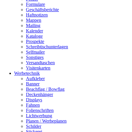
Formulare
Geschäftsberichte
Haftnotizen
Mappen
Mailing
Kalender
Kataloge
Prospekte
Schreibtischunterlagen
Selfmailer
Sonstiges
Versandtaschen
Visitenkarten
Werbetechnik
Aufkleber
Banner
Beachflag / Bowflag
Deckenhänger
Displays
Fahnen
Folienschriften
Lichtwerbung
Planen / Werbeplanen
Schilder
Stickerei