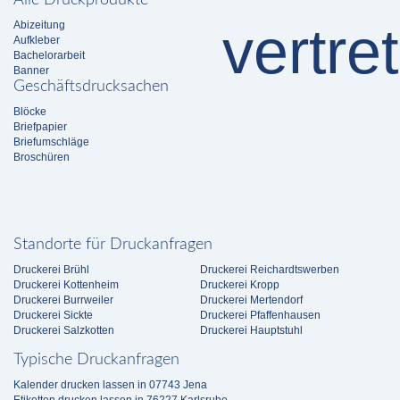
Alle Druckprodukte
Abizeitung
Aufkleber
Bachelorarbeit
Banner
Geschäftsdrucksachen
Blöcke
Briefpapier
Briefumschläge
Broschüren
Standorte für Druckanfragen
Druckerei Brühl
Druckerei Reichardtswerben
Druckerei Kottenheim
Druckerei Kropp
Druckerei Burrweiler
Druckerei Mertendorf
Druckerei Sickte
Druckerei Pfaffenhausen
Druckerei Salzkotten
Druckerei Hauptstuhl
Typische Druckanfragen
Kalender drucken lassen in 07743 Jena