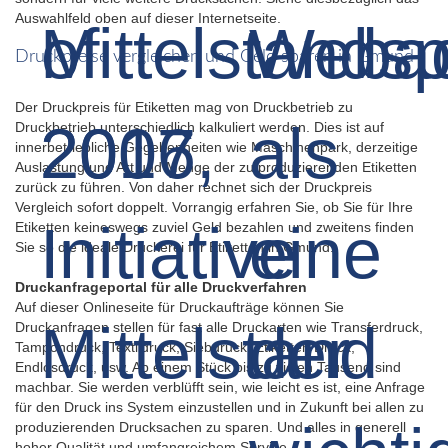
Auswahlfeld oben auf dieser Internetseite.
Druckpreise vergleichen und Geld sparen in Gmund
Der Druckpreis für Etiketten mag von Druckbetrieb zu
Druckbetrieb unterschiedlich kalkuliert werden. Dies ist auf
innerbetriebliche Gegebenheiten wie Maschinenpark, derzeitige
Auslastung und Art und Menge der zu produzierenden Etiketten
zurück zu führen. Von daher rechnet sich der Druckpreis
Vergleich sofort doppelt. Vorrangig erfahren Sie, ob Sie für Ihre
Etiketten keineswegs zuviel Geld bezahlen und zweitens finden
Sie so die ideale Druckerei für Etiketten in Gmund.
Druckanfrageportal für alle Druckverfahren
Auf dieser Onlineseite für Druckaufträge können Sie
Druckanfragen stellen für fast alle Druckarten wie Transferdruck,
Tampondruck, Textildruck, Siebdruck, Etiketten Druck,
Endlosdruck, usw. Ab einem Stück bis zu vielen Tausend sind
machbar. Sie werden verblüfft sein, wie leicht es ist, eine Anfrage
für den Druck ins System einzustellen und in Zukunft bei allen zu
produzierenden Drucksachen zu sparen. Und alles in generell
hoher Qualität und umfangreichem Service.