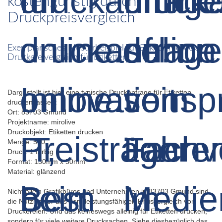
kostengünstig durch
Druckpreisvergleich
Exemplarisches Musterbeispiel für Etiketten drucken:
Druckereivergleich für Etiketten
Dargestellt ist hier eine typische Druckanfrage für Etiketten
drucken lassen:
Ort: 83703 Gmund
Projektname: mirolive
Druckobjekt: Etiketten drucken
Menge: 500
Druck: 1 farbig
Format: 130mm x 50mm
Material: glänzend
Nicht allein Grafikbüros und Unternehmen in 83703 Gmund sind
die Nutznießer aus dem leistungsfähigen Preisvergleich von
Druckereien. Und das keineswegs alleinig für Etiketten drucken,
sondern für viele weitere Drucksachen. Siehe diesbezüglich das