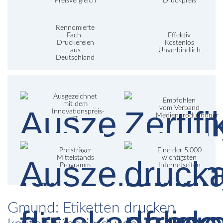
Preisvergleich
Druckpreis
Rennomierte
Fach-
Effektiv
Druckereien
Kostenlos
aus
Unverbindlich
Deutschland
Ausgezeichnet
Empfohlen
mit dem
vom Verband
Innovationspreis-
Medienproduktioner
IT
Preisträger
Eine der 5.000
Mittelstands
wichtigsten
Programm
Internetseiten
Gmund: Etiketten drucken