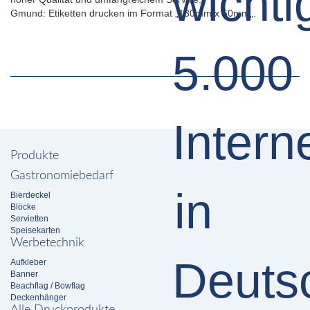
Gmund: Etiketten drucken im Format „130mm x 50mm„.
Produkte
Gastronomiebedarf
Bierdeckel
Blöcke
Servietten
Speisekarten
Werbetechnik
Aufkleber
Banner
Beachflag / Bowflag
Deckenhänger