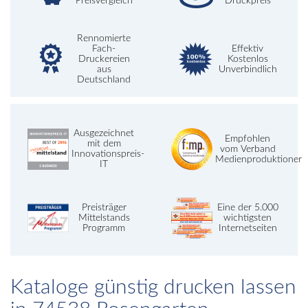
Preisvergleich
Druckpreis
Rennomierte
Fach-
Effektiv
Druckereien
Kostenlos
aus
Unverbindlich
Deutschland
Ausgezeichnet
Empfohlen
mit dem
vom Verband
Innovationspreis-
Medienproduktioner
IT
Preisträger
Eine der 5.000
Mittelstands
wichtigsten
Programm
Internetseiten
Kataloge günstig drucken lassen