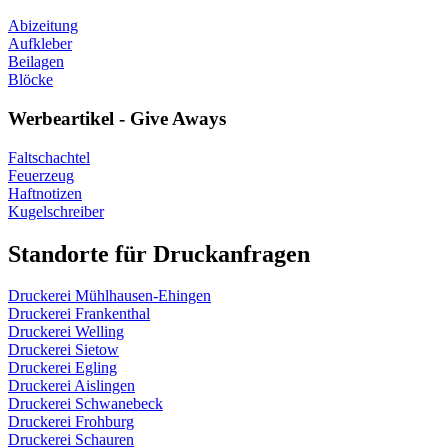
Abizeitung
Aufkleber
Beilagen
Blöcke
Werbeartikel - Give Aways
Faltschachtel
Feuerzeug
Haftnotizen
Kugelschreiber
Standorte für Druckanfragen
Druckerei Mühlhausen-Ehingen
Druckerei Frankenthal
Druckerei Welling
Druckerei Sietow
Druckerei Egling
Druckerei Aislingen
Druckerei Schwanebeck
Druckerei Frohburg
Druckerei Schauren