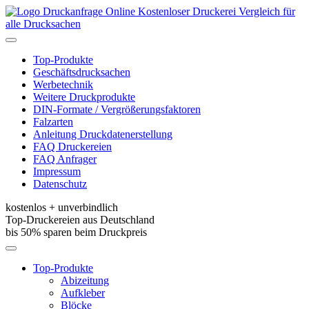
Kostenloser Druckerei Vergleich für
alle Drucksachen
Toggle
navigation
Top-Produkte
Geschäftsdrucksachen
Werbetechnik
Weitere Druckprodukte
DIN-Formate / Vergrößerungsfaktoren
Falzarten
Anleitung Druckdatenerstellung
FAQ Druckereien
FAQ Anfrager
Impressum
Datenschutz
kostenlos + unverbindlich
Top-Druckereien aus Deutschland
bis 50% sparen beim Druckpreis
Toggle
navigation
Top-Produkte
Abizeitung
Aufkleber
Blöcke