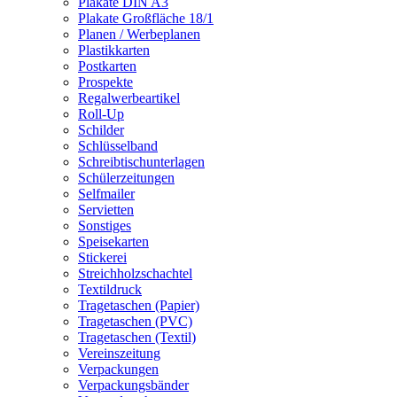
Plakate DIN A3
Plakate Großfläche 18/1
Planen / Werbeplanen
Plastikkarten
Postkarten
Prospekte
Regalwerbeartikel
Roll-Up
Schilder
Schlüsselband
Schreibtischunterlagen
Schülerzeitungen
Selfmailer
Servietten
Sonstiges
Speisekarten
Stickerei
Streichholzschachtel
Textildruck
Tragetaschen (Papier)
Tragetaschen (PVC)
Tragetaschen (Textil)
Vereinszeitung
Verpackungen
Verpackungsbänder