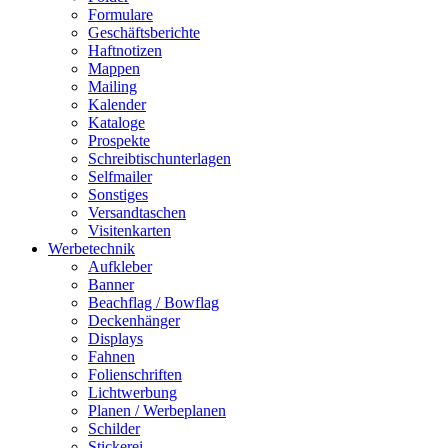
Formulare
Geschäftsberichte
Haftnotizen
Mappen
Mailing
Kalender
Kataloge
Prospekte
Schreibtischunterlagen
Selfmailer
Sonstiges
Versandtaschen
Visitenkarten
Werbetechnik
Aufkleber
Banner
Beachflag / Bowflag
Deckenhänger
Displays
Fahnen
Folienschriften
Lichtwerbung
Planen / Werbeplanen
Schilder
Stickerei