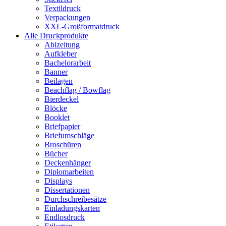
Textildruck
Verpackungen
XXL-Großformatdruck
Alle Druckprodukte
Abizeitung
Aufkleber
Bachelorarbeit
Banner
Beilagen
Beachflag / Bowflag
Bierdeckel
Blöcke
Booklet
Briefpapier
Briefumschläge
Broschüren
Bücher
Deckenhänger
Diplomarbeiten
Displays
Dissertationen
Durchschreibesätze
Einladungskarten
Endlosdruck