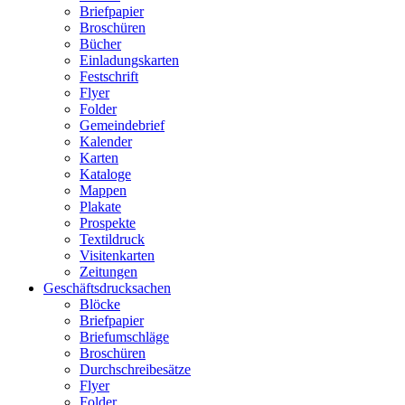
Briefpapier
Broschüren
Bücher
Einladungskarten
Festschrift
Flyer
Folder
Gemeindebrief
Kalender
Karten
Kataloge
Mappen
Plakate
Prospekte
Textildruck
Visitenkarten
Zeitungen
Geschäftsdrucksachen
Blöcke
Briefpapier
Briefumschläge
Broschüren
Durchschreibesätze
Flyer
Folder