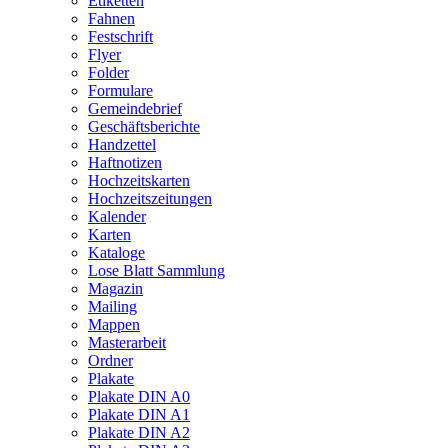
Etiketten
Fahnen
Festschrift
Flyer
Folder
Formulare
Gemeindebrief
Geschäftsberichte
Handzettel
Haftnotizen
Hochzeitskarten
Hochzeitszeitungen
Kalender
Karten
Kataloge
Lose Blatt Sammlung
Magazin
Mailing
Mappen
Masterarbeit
Ordner
Plakate
Plakate DIN A0
Plakate DIN A1
Plakate DIN A2