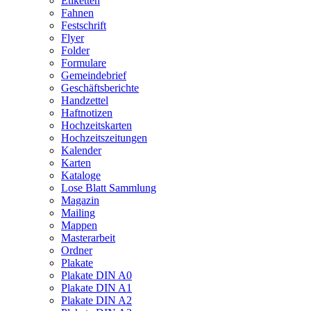
Etiketten
Fahnen
Festschrift
Flyer
Folder
Formulare
Gemeindebrief
Geschäftsberichte
Handzettel
Haftnotizen
Hochzeitskarten
Hochzeitszeitungen
Kalender
Karten
Kataloge
Lose Blatt Sammlung
Magazin
Mailing
Mappen
Masterarbeit
Ordner
Plakate
Plakate DIN A0
Plakate DIN A1
Plakate DIN A2