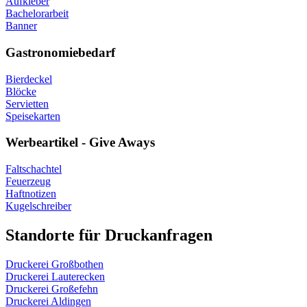
Aufkleber
Bachelorarbeit
Banner
Gastronomiebedarf
Bierdeckel
Blöcke
Servietten
Speisekarten
Werbeartikel - Give Aways
Faltschachtel
Feuerzeug
Haftnotizen
Kugelschreiber
Standorte für Druckanfragen
Druckerei Großbothen
Druckerei Lauterecken
Druckerei Großefehn
Druckerei Aldingen