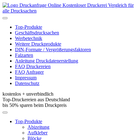
Kostenloser Druckerei Vergleich für
alle Drucksachen
Toggle
navigation
Top-Produkte
Geschäftsdrucksachen
Werbetechnik
Weitere Druckprodukte
DIN-Formate / Vergrößerungsfaktoren
Falzarten
Anleitung Druckdatenerstellung
FAQ Druckereien
FAQ Anfrager
Impressum
Datenschutz
kostenlos + unverbindlich
Top-Druckereien aus Deutschland
bis 50% sparen beim Druckpreis
Toggle
navigation
Top-Produkte
Abizeitung
Aufkleber
Blöcke