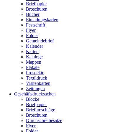
Briefpapier
Broschüren
Bücher
Einladungskarten
Festschrift
Flyer
Folder
Gemeindebrief
Kalender
Karten
Kataloge
Mappen
Plakate
Prospekte
Textildruck
Visitenkarten
Zeitungen
Geschäftsdrucksachen
Blöcke
Briefpapier
Briefumschläge
Broschüren
Durchschreibesätze
Flyer
Folder