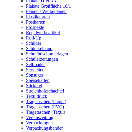
Plakate DIN A3
Plakate Großfläche 18/1
Planen / Werbeplanen
Plastikkarten
Postkarten
Prospekte
Regalwerbeartikel
Roll-Up
Schilder
Schlüsselband
Schreibtischunterlagen
Schülerzeitungen
Selfmailer
Servietten
Sonstiges
Speisekarten
Stickerei
Streichholzschachtel
Textildruck
Tragetaschen (Papier)
Tragetaschen (PVC)
Tragetaschen (Textil)
Vereinszeitung
Verpackungen
Verpackungsbänder