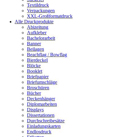
Textildruck
Verpackungen
XXL-Großformatdruck
Alle Druckprodukte
Abizeitung
Aufkleber
Bachelorarbeit
Banner
Beilagen
Beachflag / Bowflag
Bierdeckel
Blöcke
Booklet
Briefpapier
Briefumschläge
Broschüren
Bücher
Deckenhänger
Diplomarbeiten
Displays
Dissertationen
Durchschreibesätze
Einladungskarten
Endlosdruck