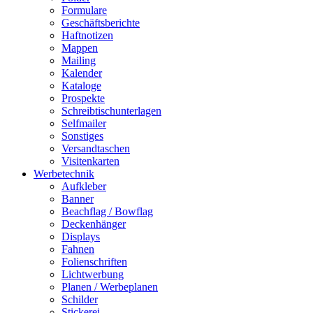
Formulare
Geschäftsberichte
Haftnotizen
Mappen
Mailing
Kalender
Kataloge
Prospekte
Schreibtischunterlagen
Selfmailer
Sonstiges
Versandtaschen
Visitenkarten
Werbetechnik
Aufkleber
Banner
Beachflag / Bowflag
Deckenhänger
Displays
Fahnen
Folienschriften
Lichtwerbung
Planen / Werbeplanen
Schilder
Stickerei