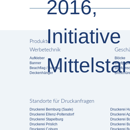
Produkte
Werbetechnik
Geschä
Aufkleber
Blöcke
Banner
Briefpapi
Beachflag / Bowflag
Briefums
Deckenhänger
Broschür
Standorte für Druckanfragen
Druckerei Bernburg (Saale)
Druckerei Ha
Druckerei Ellenz-Poltersdorf
Druckerei A
Druckerei Stapelburg
Druckerei 
Druckerei Prislich
Druckerei B
Druckerei Coburg
Druckerei B