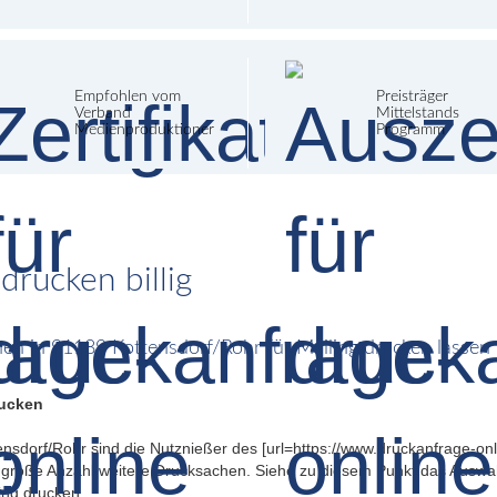
Empfohlen vom
Preisträger
Verband
Mittelstands
Medienproduktioner
Programm
drucken billig
chen in 91189 Kottensdorf/Rohr für Mailing drucken lassen
rucken
sdorf/Rohr sind die Nutznießer des [url=https://www.druckanfrage-onli
 große Anzahl weitere Drucksachen. Siehe zu diesem Punkt das Auswahl
ling drucken.