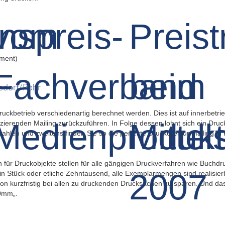
ument)
nsdorf/Rohr
Druckbetrieb verschiedenartig berechnet werden. Dies ist auf innerbet
zierenden Mailing zurückzuführen. In Folge dessen lohnt sich ein Druck
ezahlen und zweitens finden Sie so die perfekte Druckerei für Mailing in
 für Druckobjekte stellen für alle gängigen Druckverfahren wie Buchdru
n Stück oder etliche Zehntausend, alle Exemplarmengen sind realisierbar
on kurzfristig bei allen zu druckenden Drucksachen zu sparen. Und das
00mm„.