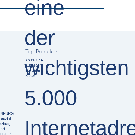
Top-Produkte
Abizeitung
Aufkleber
Beilagen
Blöcke
RDENBURG
reuztal
nzburg
orf
Tübinen