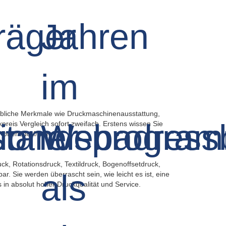
riebliche Merkmale wie Druckmaschinenausstattung,
preis Vergleich sofort zweifach. Erstens wissen Sie
 Kottensdorf/Rohr.
ck, Rotationsdruck, Textildruck, Bogenoffsetdruck,
. Sie werden überrascht sein, wie leicht es ist, eine
 in absolut hoher Druckqualität und Service.