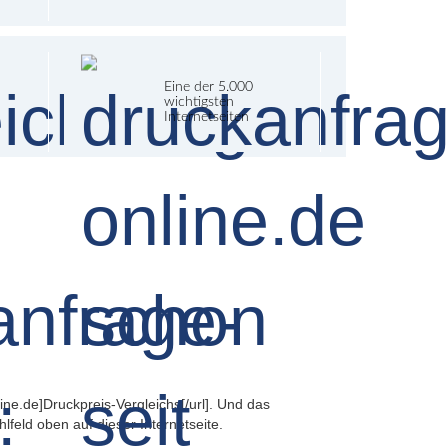
Eine der 5.000
wichtigsten
Internetseiten
ne.de]Druckpreis-Vergleichs[/url]. Und das
feld oben auf dieser Internetseite.