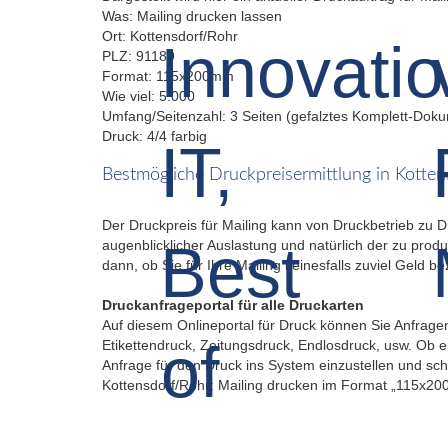
Was: Mailing drucken lassen
Ort: Kottensdorf/Rohr
PLZ: 91189
Format: 115x200mm
Wie viel: 5.000
Umfang/Seitenzahl: 3 Seiten (gefalztes Komplett-Dok
Druck: 4/4 farbig
Bestmögliche Druckpreisermittlung in Kotte
Der Druckpreis für Mailing kann von Druckbetrieb zu 
augenblicklicher Auslastung und natürlich der zu produ
dann, ob Sie für Ihre Mailing keinesfalls zuviel Geld b
Druckanfrageportal für alle Druckarten
Auf diesem Onlineportal für Druck können Sie Anfragen
Etikettendruck, Zeitungsdruck, Endlosdruck, usw. Ob ei
Anfrage für den Druck ins System einzustellen und sch
Kottensdorf/Rohr: Mailing drucken im Format „115x2