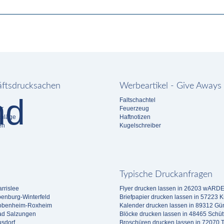
ftsdrucksachen
Werbeartikel - Give Aways
Faltschachtel
er
Feuerzeug
chläge
Haftnotizen
en
Kugelschreiber
Typische Druckanfragen
rrislee
Flyer drucken lassen in 26203 wA
penburg-Winterfeld
Briefpapier drucken lassen in 57223 K
Bobenheim-Roxheim
Kalender drucken lassen in 89312 Gü
ad Salzungen
Blöcke drucken lassen in 48465 Schütt
usdorf
Broschüren drucken lassen in 72070 