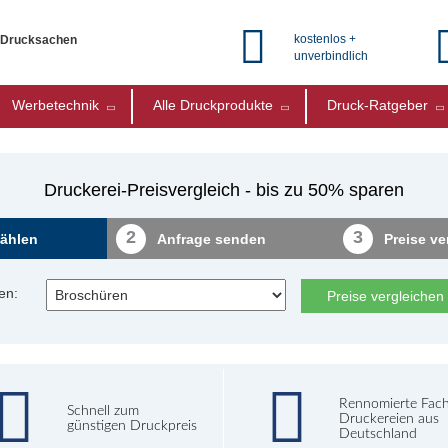
kostenlos +
e Drucksachen
unverbindlich
Werbetechnik
Alle Druckprodukte
Druck-Ratgeber
Druckerei-Preisvergleich - bis zu 50% sparen
2
3
ählen
Anfrage senden
Preise ve
en:
Preise vergleichen
Rennomierte Fac
Schnell zum
Druckereien aus
günstigen Druckpreis
Deutschland