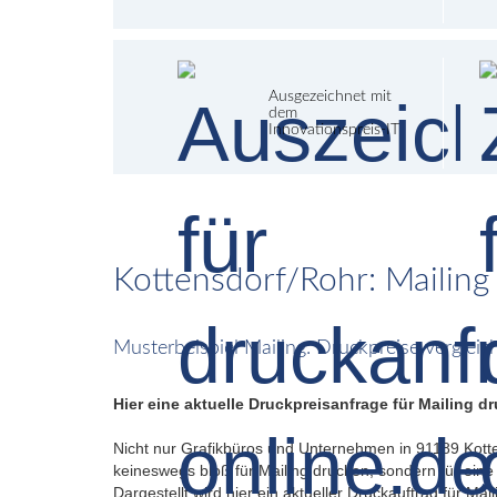
Ausgezeichnet mit
dem
Innovationspreis-IT
Kottensdorf/Rohr: Mailing 
Musterbeispiel Mailing: Druckpreise verglei
Hier eine aktuelle Druckpreisanfrage für Mailing d
Nicht nur Grafikbüros und Unternehmen in 91189 Kotten
keineswegs bloß für Mailing drucken, sondern für eine
Dargestellt wird hier ein aktueller Druckauftrag für Mai