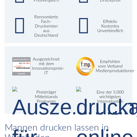
Preisvergleich
Druckpreis
Rennomierte
Fach-
Effektiv
Druckereien
Kostenlos
aus
Unverbindlich
Deutschland
Ausgezeichnet
Empfohlen
mit dem
vom Verband
Innovationspreis-
Medienproduktioner
IT
Preisträger
Eine der 5.000
Mittelstands
wichtigsten
Programm
Internetseiten
Mappen drucken lassen in