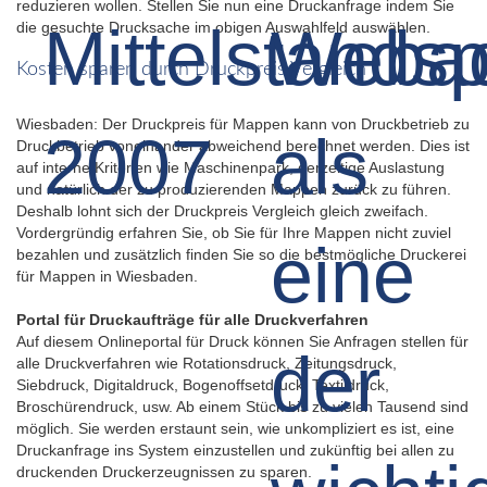
reduzieren wollen. Stellen Sie nun eine Druckanfrage indem Sie
die gesuchte Drucksache im obigen Auswahlfeld auswählen.
Kosten sparen durch Druckpreis Vergleich
Wiesbaden: Der Druckpreis für Mappen kann von Druckbetrieb zu
Druckbetrieb voneinander abweichend berechnet werden. Dies ist
auf interne Kriterien wie Maschinenpark, derzeitige Auslastung
und natürlich der zu produzierenden Mappen zurück zu führen.
Deshalb lohnt sich der Druckpreis Vergleich gleich zweifach.
Vordergründig erfahren Sie, ob Sie für Ihre Mappen nicht zuviel
bezahlen und zusätzlich finden Sie so die bestmögliche Druckerei
für Mappen in Wiesbaden.
Portal für Druckaufträge für alle Druckverfahren
Auf diesem Onlineportal für Druck können Sie Anfragen stellen für
alle Druckverfahren wie Rotationsdruck, Zeitungsdruck,
Siebdruck, Digitaldruck, Bogenoffsetdruck, Textildruck,
Broschürendruck, usw. Ab einem Stück bis zu vielen Tausend sind
möglich. Sie werden erstaunt sein, wie unkompliziert es ist, eine
Druckanfrage ins System einzustellen und zukünftig bei allen zu
druckenden Druckerzeugnissen zu sparen.