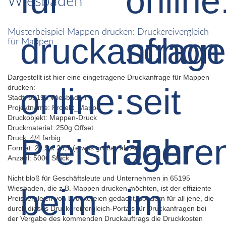
Wiesbaden
Musterbeispiel Mappen drucken: Druckereivergleich
für Mappen
Dargestellt ist hier eine eingetragene Druckanfrage für Mappen
drucken:
Stadt: 65195 Wiesbaden
Projektname: Projekt_Mappe
Druckobjekt: Mappen-Druck
Druckmaterial: 250g Offset
Druck: 4/4 farbig
Format: 21,5 x 29,7 (etwas größer als A4)
Anzahl: 5000 Stück
Nicht bloß für Geschäftsleute und Unternehmen in 65195
Wiesbaden, die z.B. Mappen drucken möchten, ist der effiziente
Preisvergleich von Druckereien gedacht, sondern für all jene, die
durch dieses Druckereivergleich-Portals für Druckanfragen bei
der Vergabe des kommenden Druckauftrags die Druckkosten