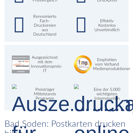
Preisvergleich
Druckpreis
Rennomierte
Fach-
Effektiv
Druckereien
Kostenlos
aus
Unverbindlich
Deutschland
Ausgezeichnet
Empfohlen
mit dem
vom Verband
Innovationspreis-
Medienproduktioner
IT
Preisträger
Eine der 5.000
Mittelstands
wichtigsten
Programm
Internetseiten
Bad Soden: Postkarten drucken