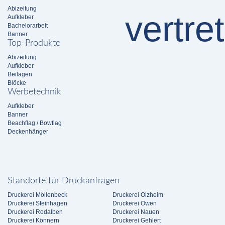
Abizeitung
Aufkleber
Bachelorarbeit
Banner
Top-Produkte
Abizeitung
Aufkleber
Beilagen
Blöcke
Werbetechnik
Aufkleber
Banner
Beachflag / Bowflag
Deckenhänger
Standorte für Druckanfragen
Druckerei Möllenbeck
Druckerei Olzheim
Druckerei Steinhagen
Druckerei Owen
Druckerei Rodalben
Druckerei Nauen
Druckerei Könnern
Druckerei Gehlert