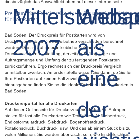
diesbezüglich das Auswahlfeld oben auf dieser Internetseite.
Preisgünstige Druckpreise durch Druckerei Vergleiche
für Postkarten
Bad Soden: Der Druckpreis für Postkarten wird von
Druckereibetrieb zu Druckereibetrieb verschieden berechnet
werden. Dies ist auf innerbetriebliche Kriterien wie
Druckmaschinenausstattung, derzeitige Auftragslage und
Auftragsmenge und Umfang der zu fertigenden Postkarten
zurückzuführen. Ergo rechnet sich der Druckpreis Vergleich
unmittelbar zweifach. An erster Stelle wissen Sie dann, ob Sie für
Ihre Postkarten auf keinen Fall zuviel bezahlen und darüber
hinausgehend finden Sie so die ideale Druckerei für Postkarten in
Bad Soden.
Druckereiportal für alle Druckarten
Auf dieser Onlineseite für Druckerzeugnis dürfen Sie Anfragen
stellen für fast alle Druckarten wie Textildruck, Aufkleberdruck,
Endlosformulardruck, Siebdruck, Bogenoffsetdruck,
Rotationsdruck, Buchdruck, usw. Und das ab einem Stück bis zu
vielen Millionen. Sie werden überrascht sein, wie kinderleicht es