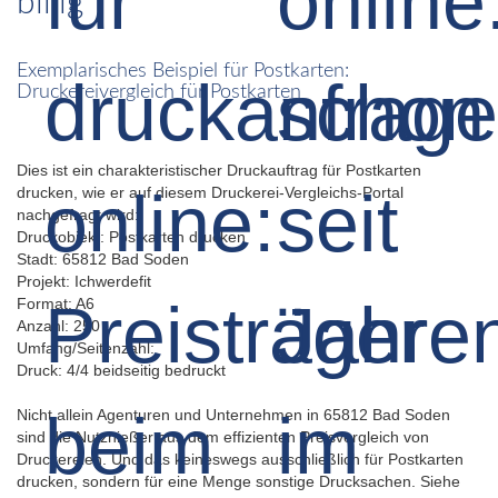
billig
Exemplarisches Beispiel für Postkarten:
Druckereivergleich für Postkarten
Dies ist ein charakteristischer Druckauftrag für Postkarten
drucken, wie er auf diesem Druckerei-Vergleichs-Portal
nachgefragt wird:
Druckobjekt: Postkarten drucken
Stadt: 65812 Bad Soden
Projekt: Ichwerdefit
Format: A6
Anzahl: 250
Umfang/Seitenzahl:
Druck: 4/4 beidseitig bedruckt
Nicht allein Agenturen und Unternehmen in 65812 Bad Soden
sind die Nutznießer aus dem effizienten Preisvergleich von
Druckereien. Und das keineswegs ausschließlich für Postkarten
drucken, sondern für eine Menge sonstige Drucksachen. Siehe