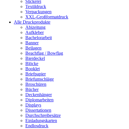
Stickerei
Textildruck
Verpackungen
XXL-Großformatdruck
Alle Druckprodukte
Abizeitung
Aufkleber
Bachelorarbeit
Banner
Beilagen
Beachflag / Bowflag
Bierdeckel
Blöcke
Booklet
Briefpapier
Briefumschläge
Broschüren
Bücher
Deckenhänger
Diplomarbeiten
Displays
Dissertationen
Durchschreibesätze
Einladungskarten
Endlosdruck