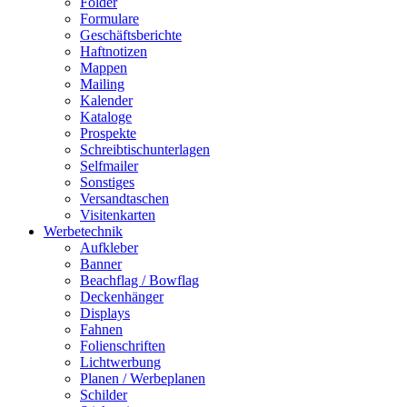
Folder
Formulare
Geschäftsberichte
Haftnotizen
Mappen
Mailing
Kalender
Kataloge
Prospekte
Schreibtischunterlagen
Selfmailer
Sonstiges
Versandtaschen
Visitenkarten
Werbetechnik
Aufkleber
Banner
Beachflag / Bowflag
Deckenhänger
Displays
Fahnen
Folienschriften
Lichtwerbung
Planen / Werbeplanen
Schilder