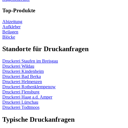
Top-Produkte
Abizeitung
Aufkleber
Beilagen
Blöcke
Standorte für Druckanfragen
Druckerei Staufen im Breisgau
Druckerei Wildau
Druckerei Kindenheim
Druckerei Bad Berka
Druckerei Helmenzen
Druckerei Rothenklempenow
Druckerei Flensburg
Druckerei Haag a.d. Amper
Druckerei Lürschau
Druckerei Todtmoos
Typische Druckanfragen