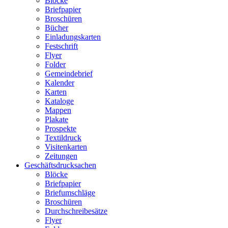
Blöcke
Briefpapier
Broschüren
Bücher
Einladungskarten
Festschrift
Flyer
Folder
Gemeindebrief
Kalender
Karten
Kataloge
Mappen
Plakate
Prospekte
Textildruck
Visitenkarten
Zeitungen
Geschäftsdrucksachen
Blöcke
Briefpapier
Briefumschläge
Broschüren
Durchschreibesätze
Flyer