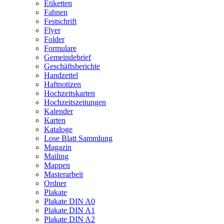
Etiketten
Fahnen
Festschrift
Flyer
Folder
Formulare
Gemeindebrief
Geschäftsberichte
Handzettel
Haftnotizen
Hochzeitskarten
Hochzeitszeitungen
Kalender
Karten
Kataloge
Lose Blatt Sammlung
Magazin
Mailing
Mappen
Masterarbeit
Ordner
Plakate
Plakate DIN A0
Plakate DIN A1
Plakate DIN A2