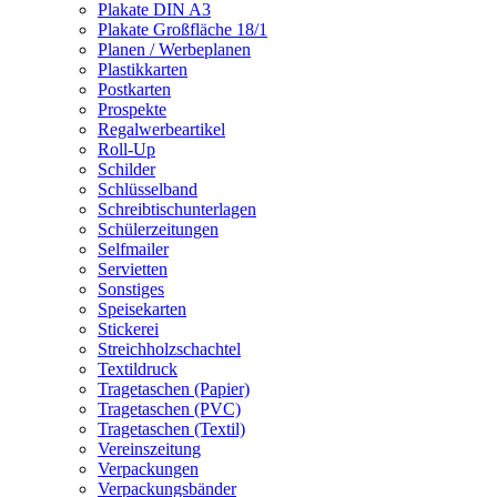
Plakate DIN A3
Plakate Großfläche 18/1
Planen / Werbeplanen
Plastikkarten
Postkarten
Prospekte
Regalwerbeartikel
Roll-Up
Schilder
Schlüsselband
Schreibtischunterlagen
Schülerzeitungen
Selfmailer
Servietten
Sonstiges
Speisekarten
Stickerei
Streichholzschachtel
Textildruck
Tragetaschen (Papier)
Tragetaschen (PVC)
Tragetaschen (Textil)
Vereinszeitung
Verpackungen
Verpackungsbänder