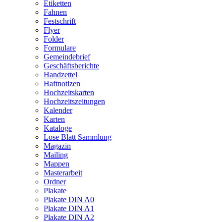
Etiketten
Fahnen
Festschrift
Flyer
Folder
Formulare
Gemeindebrief
Geschäftsberichte
Handzettel
Haftnotizen
Hochzeitskarten
Hochzeitszeitungen
Kalender
Karten
Kataloge
Lose Blatt Sammlung
Magazin
Mailing
Mappen
Masterarbeit
Ordner
Plakate
Plakate DIN A0
Plakate DIN A1
Plakate DIN A2