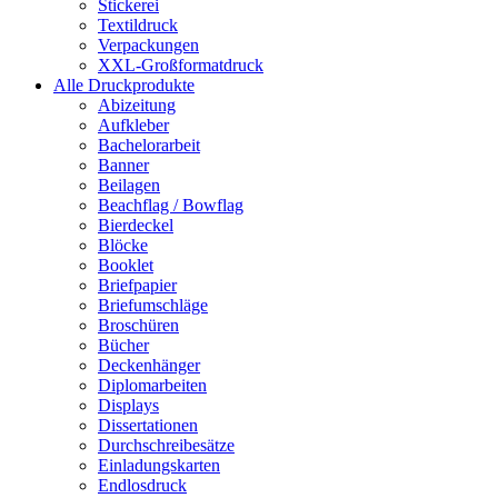
Stickerei
Textildruck
Verpackungen
XXL-Großformatdruck
Alle Druckprodukte
Abizeitung
Aufkleber
Bachelorarbeit
Banner
Beilagen
Beachflag / Bowflag
Bierdeckel
Blöcke
Booklet
Briefpapier
Briefumschläge
Broschüren
Bücher
Deckenhänger
Diplomarbeiten
Displays
Dissertationen
Durchschreibesätze
Einladungskarten
Endlosdruck