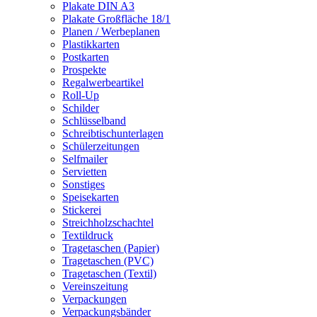
Plakate DIN A3
Plakate Großfläche 18/1
Planen / Werbeplanen
Plastikkarten
Postkarten
Prospekte
Regalwerbeartikel
Roll-Up
Schilder
Schlüsselband
Schreibtischunterlagen
Schülerzeitungen
Selfmailer
Servietten
Sonstiges
Speisekarten
Stickerei
Streichholzschachtel
Textildruck
Tragetaschen (Papier)
Tragetaschen (PVC)
Tragetaschen (Textil)
Vereinszeitung
Verpackungen
Verpackungsbänder