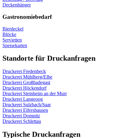
Deckenhänger
Gastronomiebedarf
Bierdeckel
Blöcke
Servietten
Speisekarten
Standorte für Druckanfragen
Druckerei Fredenbeck
Druckerei Mühlberg/Elbe
Druckerei Großbadegast
Druckerei Höckendorf
Druckerei Steinheim an der Murr
Druckerei Langeoog
Druckerei Sulzbach/Saar
Druckerei Elfershausen
Druckerei Domnitz
Druckerei Schlettau
Typische Druckanfragen