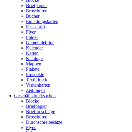
Blöcke
Briefpapier
Broschüren
Bücher
Einladungskarten
Festschrift
Flyer
Folder
Gemeindebrief
Kalender
Karten
Kataloge
Mappen
Plakate
Prospekte
Textildruck
Visitenkarten
Zeitungen
Geschäftsdrucksachen
Blöcke
Briefpapier
Briefumschläge
Broschüren
Durchschreibesätze
Flyer