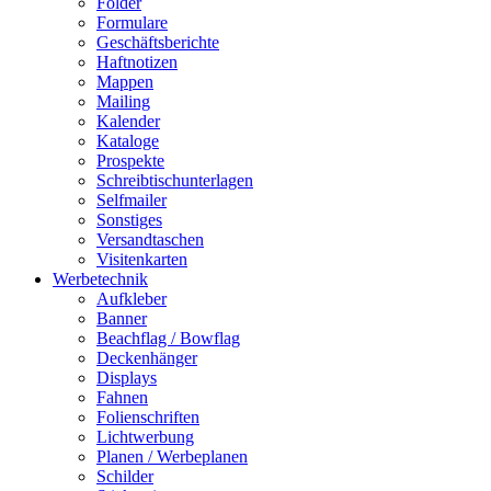
Folder
Formulare
Geschäftsberichte
Haftnotizen
Mappen
Mailing
Kalender
Kataloge
Prospekte
Schreibtischunterlagen
Selfmailer
Sonstiges
Versandtaschen
Visitenkarten
Werbetechnik
Aufkleber
Banner
Beachflag / Bowflag
Deckenhänger
Displays
Fahnen
Folienschriften
Lichtwerbung
Planen / Werbeplanen
Schilder