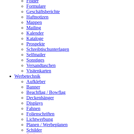
Folder
Formulare
Geschäftsberichte
Haftnotizen
Mappen
Mailing
Kalender
Kataloge
Prospekte
Schreibtischunterlagen
Selfmailer
Sonstiges
Versandtaschen
Visitenkarten
Werbetechnik
Aufkleber
Banner
Beachflag / Bowflag
Deckenhänger
Displays
Fahnen
Folienschriften
Lichtwerbung
Planen / Werbeplanen
Schilder