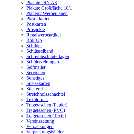
Plakate DIN A3
Plakate Großfläche 18/1
Planen / Werbeplanen
Plastikkarten
Postkarten
Prospekte
Regalwerbeartikel
Roll-Up
Schilder
Schlüsselband
Schreibtischunterlagen
Schülerzeitungen
Selfmailer
Servietten
Sonstiges
Speisekarten
Stickerei
Streichholzschachtel
Textildruck
Tragetaschen (Papier)
Tragetaschen (PVC)
Tragetaschen (Textil)
Vereinszeitung
Verpackungen
Verpackungsbänder