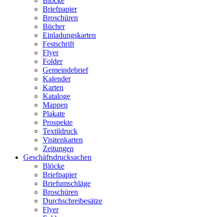
Blöcke
Briefpapier
Broschüren
Bücher
Einladungskarten
Festschrift
Flyer
Folder
Gemeindebrief
Kalender
Karten
Kataloge
Mappen
Plakate
Prospekte
Textildruck
Visitenkarten
Zeitungen
Geschäftsdrucksachen
Blöcke
Briefpapier
Briefumschläge
Broschüren
Durchschreibesätze
Flyer