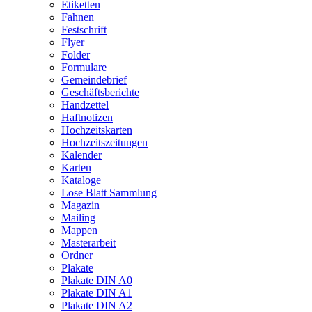
Etiketten
Fahnen
Festschrift
Flyer
Folder
Formulare
Gemeindebrief
Geschäftsberichte
Handzettel
Haftnotizen
Hochzeitskarten
Hochzeitszeitungen
Kalender
Karten
Kataloge
Lose Blatt Sammlung
Magazin
Mailing
Mappen
Masterarbeit
Ordner
Plakate
Plakate DIN A0
Plakate DIN A1
Plakate DIN A2