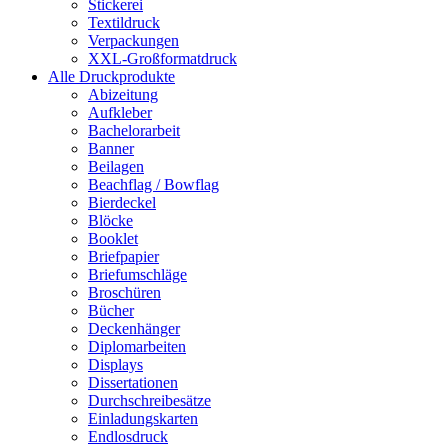
Stickerei
Textildruck
Verpackungen
XXL-Großformatdruck
Alle Druckprodukte
Abizeitung
Aufkleber
Bachelorarbeit
Banner
Beilagen
Beachflag / Bowflag
Bierdeckel
Blöcke
Booklet
Briefpapier
Briefumschläge
Broschüren
Bücher
Deckenhänger
Diplomarbeiten
Displays
Dissertationen
Durchschreibesätze
Einladungskarten
Endlosdruck