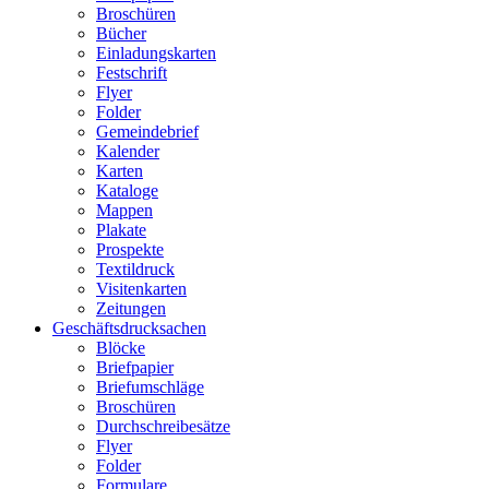
Broschüren
Bücher
Einladungskarten
Festschrift
Flyer
Folder
Gemeindebrief
Kalender
Karten
Kataloge
Mappen
Plakate
Prospekte
Textildruck
Visitenkarten
Zeitungen
Geschäftsdrucksachen
Blöcke
Briefpapier
Briefumschläge
Broschüren
Durchschreibesätze
Flyer
Folder
Formulare