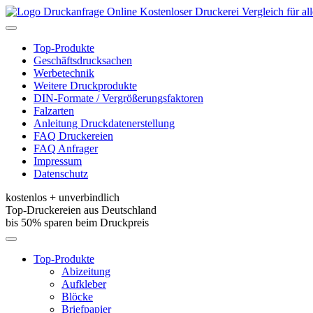
Kostenloser Druckerei Vergleich für a
Toggle
navigation
Top-Produkte
Geschäftsdrucksachen
Werbetechnik
Weitere Druckprodukte
DIN-Formate / Vergrößerungsfaktoren
Falzarten
Anleitung Druckdatenerstellung
FAQ Druckereien
FAQ Anfrager
Impressum
Datenschutz
kostenlos + unverbindlich
Top-Druckereien aus Deutschland
bis 50% sparen beim Druckpreis
Toggle
navigation
Top-Produkte
Abizeitung
Aufkleber
Blöcke
Briefpapier