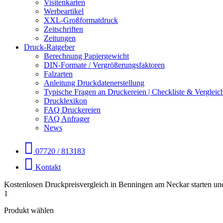
Visitenkarten
Werbeartikel
XXL-Großformatdruck
Zeitschriften
Zeitungen
Druck-Ratgeber
Berechnung Papiergewicht
DIN-Formate / Vergrößerungsfaktoren
Falzarten
Anleitung Druckdatenerstellung
Typische Fragen an Druckereien | Checkliste & Vergleic
Drucklexikon
FAQ Druckereien
FAQ Anfrager
News
07720 / 813183
Kontakt
Kostenlosen Druckpreisvergleich in Benningen am Neckar starten un
1
Produkt wählen