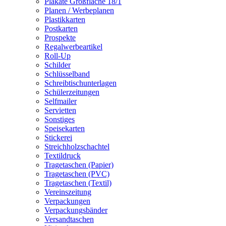
Plakate Großfläche 18/1
Planen / Werbeplanen
Plastikkarten
Postkarten
Prospekte
Regalwerbeartikel
Roll-Up
Schilder
Schlüsselband
Schreibtischunterlagen
Schülerzeitungen
Selfmailer
Servietten
Sonstiges
Speisekarten
Stickerei
Streichholzschachtel
Textildruck
Tragetaschen (Papier)
Tragetaschen (PVC)
Tragetaschen (Textil)
Vereinszeitung
Verpackungen
Verpackungsbänder
Versandtaschen