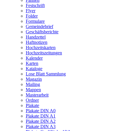
Fahnen
Festschrift
Flyer
Folder
Formulare
Gemeindebrief
Geschäftsberichte
Handzettel
Haftnotizen
Hochzeitskarten
Hochzeitszeitungen
Kalender
Karten
Kataloge
Lose Blatt Sammlung
Magazin
Mailing
Mappen
Masterarbeit
Ordner
Plakate
Plakate DIN A0
Plakate DIN A1
Plakate DIN A2
Plakate DIN A3