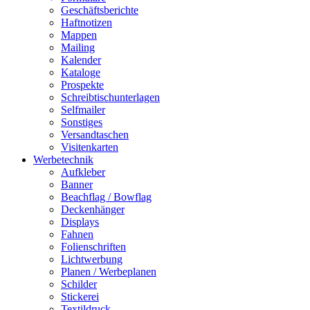
Geschäftsberichte
Haftnotizen
Mappen
Mailing
Kalender
Kataloge
Prospekte
Schreibtischunterlagen
Selfmailer
Sonstiges
Versandtaschen
Visitenkarten
Werbetechnik
Aufkleber
Banner
Beachflag / Bowflag
Deckenhänger
Displays
Fahnen
Folienschriften
Lichtwerbung
Planen / Werbeplanen
Schilder
Stickerei
Textildruck