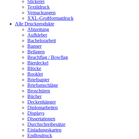
Stickerei
Textildruck
Verpackungen
XXL-Großformatdruck
Alle Druckprodukte
Abizeitung
Aufkleber
Bachelorarbeit
Banner
Beilagen
Beachflag / Bowflag
Bierdeckel
Blöcke
Booklet
Briefpapier
Briefumschläge
Broschüren
Bücher
Deckenhänger
Diplomarbeiten
Displays
Dissertationen
Durchschreibesätze
Einladungskarten
Endlosdruck