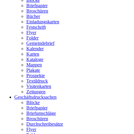
Blöcke
Briefpapier
Broschüren
Bücher
Einladungskarten
Festschrift
Flyer
Folder
Gemeindebrief
Kalender
Karten
Kataloge
Mappen
Plakate
Prospekte
Textildruck
Visitenkarten
Zeitungen
Geschäftsdrucksachen
Blöcke
Briefpapier
Briefumschläge
Broschüren
Durchschreibesätze
Flyer