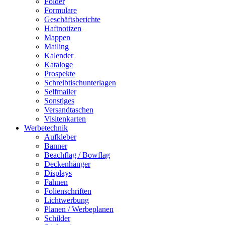
Folder
Formulare
Geschäftsberichte
Haftnotizen
Mappen
Mailing
Kalender
Kataloge
Prospekte
Schreibtischunterlagen
Selfmailer
Sonstiges
Versandtaschen
Visitenkarten
Werbetechnik
Aufkleber
Banner
Beachflag / Bowflag
Deckenhänger
Displays
Fahnen
Folienschriften
Lichtwerbung
Planen / Werbeplanen
Schilder