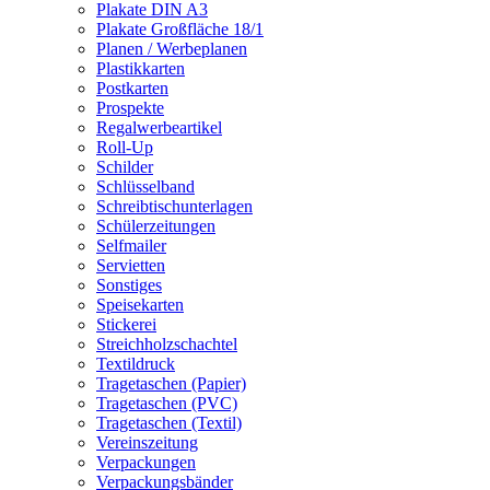
Plakate DIN A3
Plakate Großfläche 18/1
Planen / Werbeplanen
Plastikkarten
Postkarten
Prospekte
Regalwerbeartikel
Roll-Up
Schilder
Schlüsselband
Schreibtischunterlagen
Schülerzeitungen
Selfmailer
Servietten
Sonstiges
Speisekarten
Stickerei
Streichholzschachtel
Textildruck
Tragetaschen (Papier)
Tragetaschen (PVC)
Tragetaschen (Textil)
Vereinszeitung
Verpackungen
Verpackungsbänder