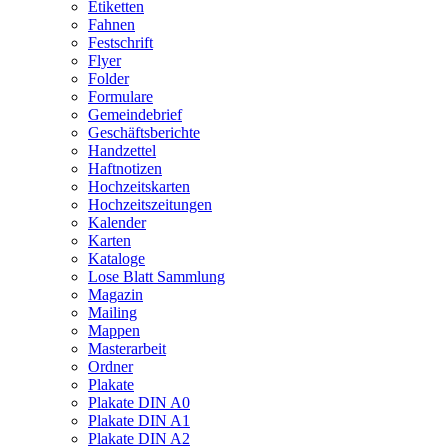
Etiketten
Fahnen
Festschrift
Flyer
Folder
Formulare
Gemeindebrief
Geschäftsberichte
Handzettel
Haftnotizen
Hochzeitskarten
Hochzeitszeitungen
Kalender
Karten
Kataloge
Lose Blatt Sammlung
Magazin
Mailing
Mappen
Masterarbeit
Ordner
Plakate
Plakate DIN A0
Plakate DIN A1
Plakate DIN A2