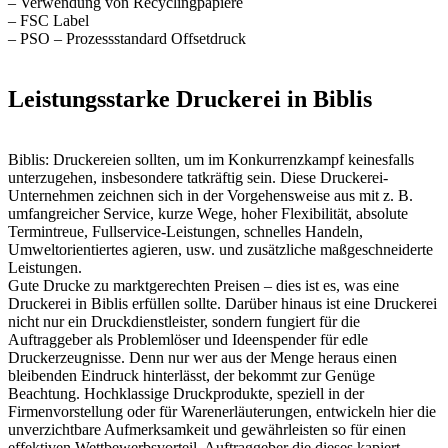
– Verwendung von Recyclingpapiere
– FSC Label
– PSO – Prozessstandard Offsetdruck
Leistungsstarke Druckerei in Biblis
Biblis: Druckereien sollten, um im Konkurrenzkampf keinesfalls
unterzugehen, insbesondere tatkräftig sein. Diese Druckerei-
Unternehmen zeichnen sich in der Vorgehensweise aus mit z. B.
umfangreicher Service, kurze Wege, hoher Flexibilität, absolute
Termintreue, Fullservice-Leistungen, schnelles Handeln,
Umweltorientiertes agieren, usw. und zusätzliche maßgeschneiderte
Leistungen.
Gute Drucke zu marktgerechten Preisen – dies ist es, was eine
Druckerei in Biblis erfüllen sollte. Darüber hinaus ist eine Druckerei
nicht nur ein Druckdienstleister, sondern fungiert für die
Auftraggeber als Problemlöser und Ideenspender für edle
Druckerzeugnisse. Denn nur wer aus der Menge heraus einen
bleibenden Eindruck hinterlässt, der bekommt zur Genüge
Beachtung. Hochklassige Druckprodukte, speziell in der
Firmenvorstellung oder für Warenerläuterungen, entwickeln hier die
unverzichtbare Aufmerksamkeit und gewährleisten so für einen
effektiven Wettbewerbsvorteil. Auftraggeber die dieses kapiert