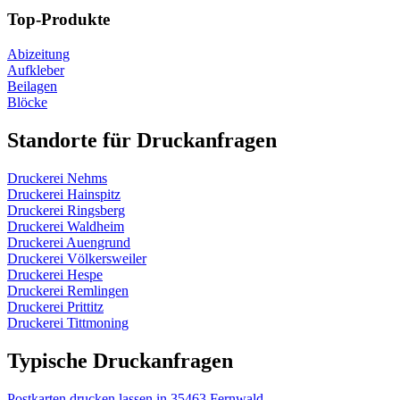
Top-Produkte
Abizeitung
Aufkleber
Beilagen
Blöcke
Standorte für Druckanfragen
Druckerei Nehms
Druckerei Hainspitz
Druckerei Ringsberg
Druckerei Waldheim
Druckerei Auengrund
Druckerei Völkersweiler
Druckerei Hespe
Druckerei Remlingen
Druckerei Prittitz
Druckerei Tittmoning
Typische Druckanfragen
Postkarten drucken lassen in 35463 Fernwald