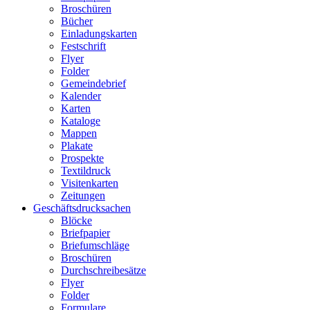
Broschüren
Bücher
Einladungskarten
Festschrift
Flyer
Folder
Gemeindebrief
Kalender
Karten
Kataloge
Mappen
Plakate
Prospekte
Textildruck
Visitenkarten
Zeitungen
Geschäftsdrucksachen
Blöcke
Briefpapier
Briefumschläge
Broschüren
Durchschreibesätze
Flyer
Folder
Formulare