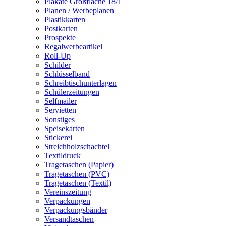
Plakate Großfläche 18/1
Planen / Werbeplanen
Plastikkarten
Postkarten
Prospekte
Regalwerbeartikel
Roll-Up
Schilder
Schlüsselband
Schreibtischunterlagen
Schülerzeitungen
Selfmailer
Servietten
Sonstiges
Speisekarten
Stickerei
Streichholzschachtel
Textildruck
Tragetaschen (Papier)
Tragetaschen (PVC)
Tragetaschen (Textil)
Vereinszeitung
Verpackungen
Verpackungsbänder
Versandtaschen