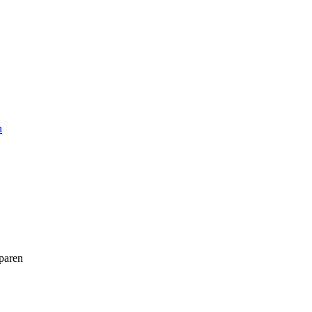
h
paren