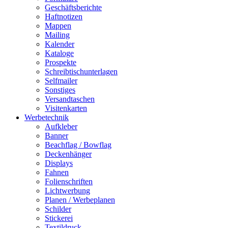
Geschäftsberichte
Haftnotizen
Mappen
Mailing
Kalender
Kataloge
Prospekte
Schreibtischunterlagen
Selfmailer
Sonstiges
Versandtaschen
Visitenkarten
Werbetechnik
Aufkleber
Banner
Beachflag / Bowflag
Deckenhänger
Displays
Fahnen
Folienschriften
Lichtwerbung
Planen / Werbeplanen
Schilder
Stickerei
Textildruck