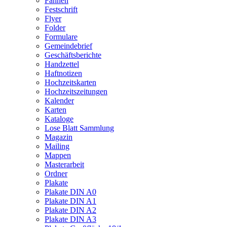
Fahnen
Festschrift
Flyer
Folder
Formulare
Gemeindebrief
Geschäftsberichte
Handzettel
Haftnotizen
Hochzeitskarten
Hochzeitszeitungen
Kalender
Karten
Kataloge
Lose Blatt Sammlung
Magazin
Mailing
Mappen
Masterarbeit
Ordner
Plakate
Plakate DIN A0
Plakate DIN A1
Plakate DIN A2
Plakate DIN A3