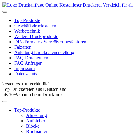
Kostenloser Druckerei Vergleich für a
Toggle
navigation
Top-Produkte
Geschäftsdrucksachen
Werbetechnik
Weitere Druckprodukte
DIN-Formate / Vergrößerungsfaktoren
Falzarten
Anleitung Druckdatenerstellung
FAQ Druckereien
FAQ Anfrager
Impressum
Datenschutz
kostenlos + unverbindlich
Top-Druckereien aus Deutschland
bis 50% sparen beim Druckpreis
Toggle
navigation
Top-Produkte
Abizeitung
Aufkleber
Blöcke
Briefpapier