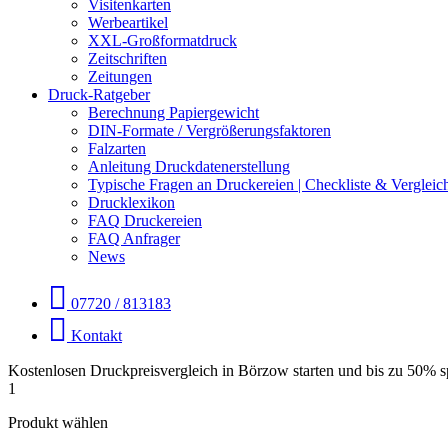
Visitenkarten
Werbeartikel
XXL-Großformatdruck
Zeitschriften
Zeitungen
Druck-Ratgeber
Berechnung Papiergewicht
DIN-Formate / Vergrößerungsfaktoren
Falzarten
Anleitung Druckdatenerstellung
Typische Fragen an Druckereien | Checkliste & Vergleic
Drucklexikon
FAQ Druckereien
FAQ Anfrager
News
07720 / 813183
Kontakt
Kostenlosen Druckpreisvergleich in Börzow starten und bis zu 50% s
1
Produkt wählen