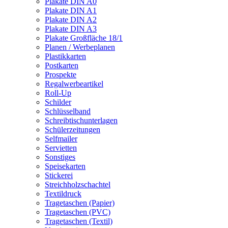
Plakate DIN A0
Plakate DIN A1
Plakate DIN A2
Plakate DIN A3
Plakate Großfläche 18/1
Planen / Werbeplanen
Plastikkarten
Postkarten
Prospekte
Regalwerbeartikel
Roll-Up
Schilder
Schlüsselband
Schreibtischunterlagen
Schülerzeitungen
Selfmailer
Servietten
Sonstiges
Speisekarten
Stickerei
Streichholzschachtel
Textildruck
Tragetaschen (Papier)
Tragetaschen (PVC)
Tragetaschen (Textil)