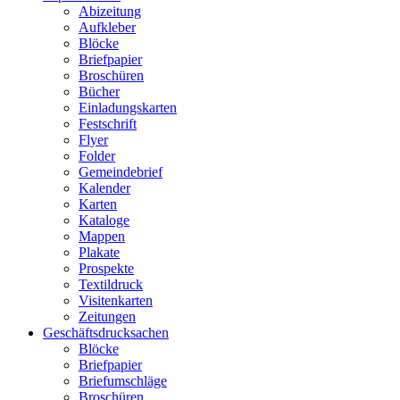
Abizeitung
Aufkleber
Blöcke
Briefpapier
Broschüren
Bücher
Einladungskarten
Festschrift
Flyer
Folder
Gemeindebrief
Kalender
Karten
Kataloge
Mappen
Plakate
Prospekte
Textildruck
Visitenkarten
Zeitungen
Geschäftsdrucksachen
Blöcke
Briefpapier
Briefumschläge
Broschüren