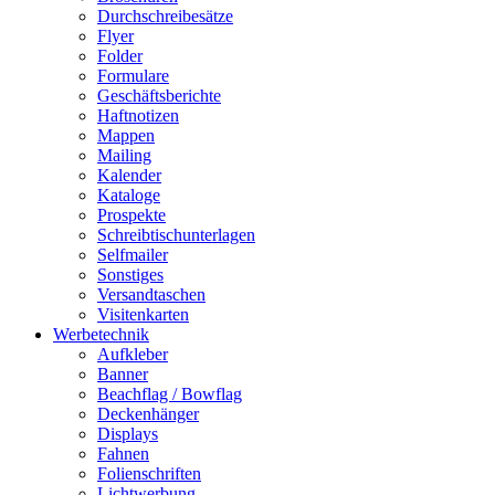
Durchschreibesätze
Flyer
Folder
Formulare
Geschäftsberichte
Haftnotizen
Mappen
Mailing
Kalender
Kataloge
Prospekte
Schreibtischunterlagen
Selfmailer
Sonstiges
Versandtaschen
Visitenkarten
Werbetechnik
Aufkleber
Banner
Beachflag / Bowflag
Deckenhänger
Displays
Fahnen
Folienschriften
Lichtwerbung