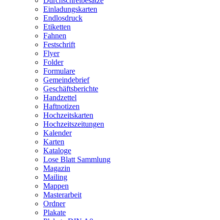
Durchschreibesätze
Einladungskarten
Endlosdruck
Etiketten
Fahnen
Festschrift
Flyer
Folder
Formulare
Gemeindebrief
Geschäftsberichte
Handzettel
Haftnotizen
Hochzeitskarten
Hochzeitszeitungen
Kalender
Karten
Kataloge
Lose Blatt Sammlung
Magazin
Mailing
Mappen
Masterarbeit
Ordner
Plakate