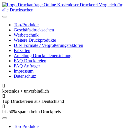
Kostenloser Druckerei Vergleich für
alle Drucksachen
Toggle
navigation
Top-Produkte
Geschäftsdrucksachen
Werbetechnik
Weitere Druckprodukte
DIN-Formate / Vergrößerungsfaktoren
Falzarten
Anleitung Druckdatenerstellung
FAQ Druckereien
FAQ Anfrager
Impressum
Datenschutz
kostenlos + unverbindlich
Top-Druckereien aus Deutschland
bis 50% sparen beim Druckpreis
Toggle
navigation
Top-Produkte