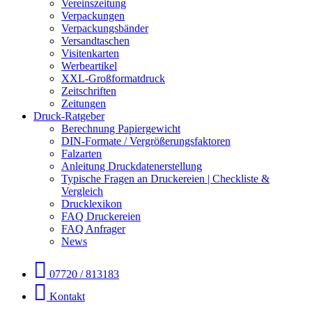
Vereinszeitung
Verpackungen
Verpackungsbänder
Versandtaschen
Visitenkarten
Werbeartikel
XXL-Großformatdruck
Zeitschriften
Zeitungen
Druck-Ratgeber
Berechnung Papiergewicht
DIN-Formate / Vergrößerungsfaktoren
Falzarten
Anleitung Druckdatenerstellung
Typische Fragen an Druckereien | Checkliste &
Vergleich
Drucklexikon
FAQ Druckereien
FAQ Anfrager
News
07720 / 813183
Kontakt