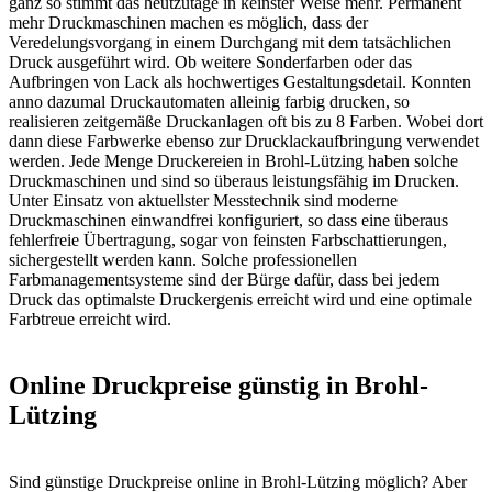
ganz so stimmt das heutzutage in keinster Weise mehr. Permanent
mehr Druckmaschinen machen es möglich, dass der
Veredelungsvorgang in einem Durchgang mit dem tatsächlichen
Druck ausgeführt wird. Ob weitere Sonderfarben oder das
Aufbringen von Lack als hochwertiges Gestaltungsdetail. Konnten
anno dazumal Druckautomaten alleinig farbig drucken, so
realisieren zeitgemäße Druckanlagen oft bis zu 8 Farben. Wobei dort
dann diese Farbwerke ebenso zur Drucklackaufbringung verwendet
werden. Jede Menge Druckereien in Brohl-Lützing haben solche
Druckmaschinen und sind so überaus leistungsfähig im Drucken.
Unter Einsatz von aktuellster Messtechnik sind moderne
Druckmaschinen einwandfrei konfiguriert, so dass eine überaus
fehlerfreie Übertragung, sogar von feinsten Farbschattierungen,
sichergestellt werden kann. Solche professionellen
Farbmanagementsysteme sind der Bürge dafür, dass bei jedem
Druck das optimalste Druckergenis erreicht wird und eine optimale
Farbtreue erreicht wird.
Online Druckpreise günstig in Brohl-
Lützing
Sind günstige Druckpreise online in Brohl-Lützing möglich? Aber