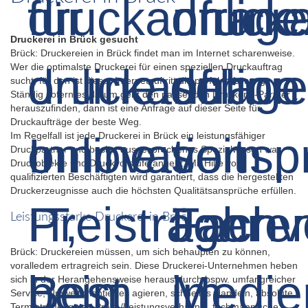
Druckerei in Brück gesucht
Brück: Druckereien in Brück findet man im Internet scharenweise.
Wer die optimalste Druckerei für einen speziellen Druckauftrag
sucht, für den ist dieser Internetauftritt die perfekte Lösung.
Ständig sofern es darum geht den passenden Druckerei-Partner
herauszufinden, dann ist eine Anfrage auf dieser Seite für
Druckaufträge der beste Weg.
Im Regelfall ist jede Druckerei in Brück ein leistungsfähiger
Druckpartner und besitzt ausgesprochenes Spezialwissen was
Druckobjekte und Druckvorstufe angeht. Mit Hilfe von
qualifizierten Beschäftigten wird garantiert, dass die hergestellten
Druckerzeugnisse auch die höchsten Qualitätsansprüche erfüllen.
Leistungsstarke Druckerei in Brück
Brück: Druckereien müssen, um sich behaupten zu können,
voralledem ertragreich sein. Diese Druckerei-Unternehmen heben
sich in der Herangehensweise heraus durch bspw. umfangreicher
Service, Umweltorientiertes agieren, schnelles Handeln, absolute
Termintreue, gutes Preis-/Leistungsverhältnis, fachmännische