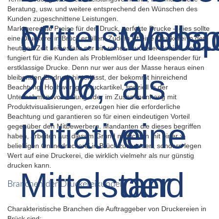
Beratung, usw. und weitere entsprechend den Wünschen des
Kunden zugeschnittene Leistungen.
Marktgerechte Preise für den Druck, perfekte Drucke – dies sollte
eine Druckerei in Brück erfüllen. Zudem ist eine Druckerei in der
heutigen Zeit keinesfalls nur ein reiner Druckerei-Betrieb, sondern
fungiert für die Kunden als Problemlöser und Ideenspender für
erstklassige Drucke. Denn nur wer aus der Masse heraus einen
bleibenden Eindruck hinterlässt, der bekommt hinreichend
Beachtung. Hochwertige Druckartikel, speziell in der
Unternehmensvorstellung oder im Zusammenhang mit
Produktvisualisierungen, erzeugen hier die erforderliche
Beachtung und garantieren so für einen eindeutigen Vorteil
gegenüber den Mitbewerbern. Mandanten die dieses begriffen
haben, arbeiten aus diesem Grund mitnichten mit einer x-
beliebigen Onlinedruckerei in Brück zusammen, sondern legen
Wert auf eine Druckerei, die wirklich vielmehr als nur günstig
drucken kann.
Branchen der Druckereikunden
Charakteristische Branchen die Auftraggeber von Druckereien in
Brück sind: