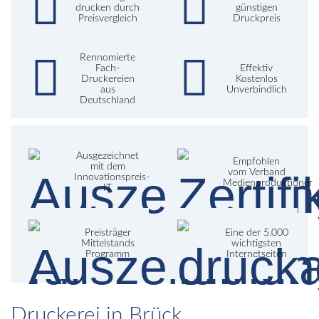
drucken durch
günstigen
Preisvergleich
Druckpreis
Rennomierte
Fach-
Effektiv
Druckereien
Kostenlos
aus
Unverbindlich
Deutschland
Ausgezeichnet
Empfohlen
mit dem
vom Verband
Innovationspreis-
Medienproduktioner
IT
Preisträger
Eine der 5.000
Mittelstands
wichtigsten
Programm
Internetseiten
Druckerei in Brück