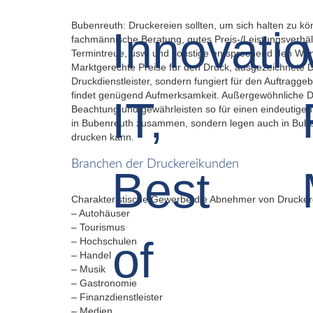
Bubenreuth: Druckereien sollten, um sich halten zu k
fachmännische Beratung, gutes Preis-/Leistungsverhält
Termintreue, usw. und sonstige entsprechend den Wü
Marktgerechte Preise für den Druck, ausgezeichnete Druc
Druckdienstleister, sondern fungiert für den Auftragg
findet genügend Aufmerksamkeit. Außergewöhnliche Dru
Beachtung und gewährleisten so für einen eindeutigen 
in Bubenreuth zusammen, sondern legen auch in Bubenre
drucken kann.
Branchen der Druckereikunden
Charakteristische Gewerbe die Abnehmer von Druckere
– Autohäuser
– Tourismus
– Hochschulen
– Handel
– Musik
– Gastronomie
– Finanzdienstleister
– Medien