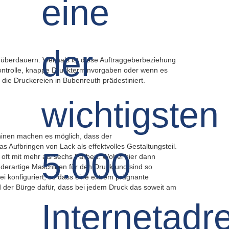
überdauern. Vielmals ist diese Auftraggeberbeziehung
kontrolle, knappe Druckterminvorgaben oder wenn es
die Druckereien in Bubenreuth prädestiniert.
inen machen es möglich, dass der
 Aufbringen von Lack als effektvolles Gestaltungsteil.
 oft mit mehr als sechs Farben. Wobei hier dann
erartige Maschinen für den Druck und sind so
i konfiguriert, so dass eine extrem prägnante
d der Bürge dafür, dass bei jedem Druck das soweit am