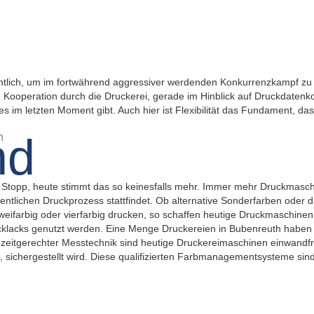
ntlich, um im fortwährend aggressiver werdenden Konkurrenzkampf zu 
d Kooperation durch die Druckerei, gerade im Hinblick auf Druckdaten
m letzten Moment gibt. Auch hier ist Flexibilität das Fundament, das 
n
topp, heute stimmt das so keinesfalls mehr. Immer mehr Druckmasch
tlichen Druckprozess stattfindet. Ob alternative Sonderfarben oder das
eifarbig oder vierfarbig drucken, so schaffen heutige Druckmaschinen
lacks genutzt werden. Eine Menge Druckereien in Bubenreuth haben d
 zeitgerechter Messtechnik sind heutige Druckereimaschinen einwandfre
, sichergestellt wird. Diese qualifizierten Farbmanagementsysteme sin