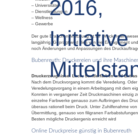
– Universitäten
– Dienstleistungen
– Wellness
– Gewerbe
Der gute Branchen-Mischung ist für Druckereien wese
langjährig. Geprägt wird dies von viel Engagement un
noch Änderungen und Anpassungen des Druckauftrages i
Bubenreuth: Druckereien und ihre Maschine
Druckerzeugnisse: Lack, Sonderfarben und Extras
Nach dem Druckvorgang kommt die Veredelung. Oder S
Veredelungsvorgang in einem Arbeitsgang mit dem eigen
Konnten in vergangener Zeit Druckmaschinen einzig zw
einzelne Farbwerke genauso zum Aufbringen des Druck
überaus rationell beim Druck. Unter Zuhilfenahme von
Übermittlung, genauso von filigranen Farbabstufungen
Besten mögliche Druckergenis erreicht wird
Online Druckpreise günstig in Bubenreuth