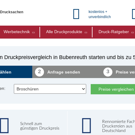
kostenlos +
e Drucksachen
unverbindlich
Werbetechnik
Alle Druckprodukte
Druck-Ratgeber
n Druckpreisvergleich in Bubenreuth starten und bis zu
2
3
ählen
Anfrage senden
Preise ve
en:
Preise vergleichen
Rennomierte Fac
Schnell zum
Druckereien aus
günstigen Druckpreis
Deutschland