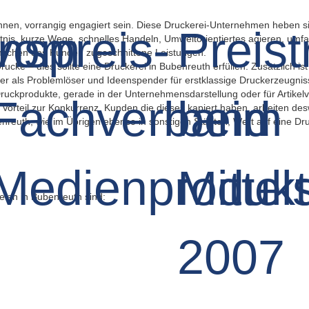
önnen, vorrangig engagiert sein. Diese Druckerei-Unternehmen heben s
nis, kurze Wege, schnelles Handeln, Umweltorientiertes agieren, umfa
nschen des Kunden zugeschnittene Leistungen.
ke – dies sollte eine Druckerei in Bubenreuth erfüllen. Zusätzlich ist 
eber als Problemlöser und Ideenspender für erstklassige Druckerzeugni
ckprodukte, gerade in der Unternehmensdarstellung oder für Artikelvor
Vorteil zur Konkurrenz. Kunden die dieses kapiert haben, arbeiten des
uth, wie im Übrigen ebenso in sonstigen Städten, Wert auf eine Drucke
ien in Bubenreuth sind: