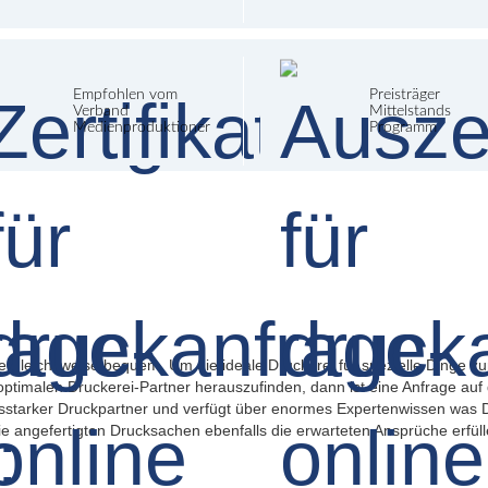
Empfohlen vom
Preisträger
Verband
Mittelstands
Medienproduktioner
Programm
vergleichsweise bequem. Um die ideale Druckerei für spezielle Dinge 
optimalen Druckerei-Partner herauszufinden, dann ist eine Anfrage auf
ungsstarker Druckpartner und verfügt über enormes Expertenwissen was 
 die angefertigten Drucksachen ebenfalls die erwarteten Ansprüche erfüll