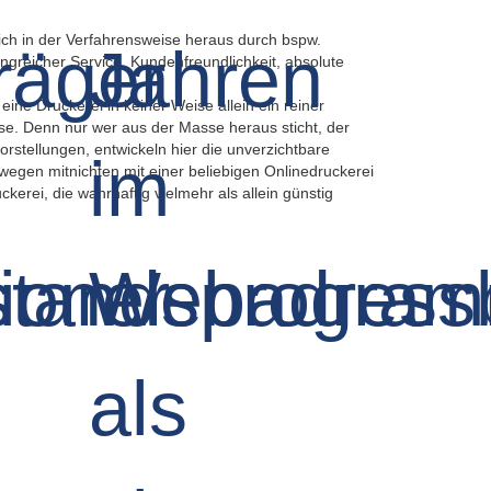
ich in der Verfahrensweise heraus durch bspw.
ngreicher Service, Kundenfreundlichkeit, absolute
eine Druckerei in keiner Weise allein ein reiner
sse. Denn nur wer aus der Masse heraus sticht, der
stellungen, entwickeln hier die unverzichtbare
wegen mitnichten mit einer beliebigen Onlinedruckerei
rei, die wahrhaftig vielmehr als allein günstig