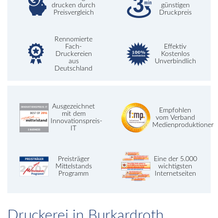
drucken durch
günstigen
Preisvergleich
Druckpreis
Rennomierte
Fach-
Effektiv
Druckereien
Kostenlos
aus
Unverbindlich
Deutschland
Ausgezeichnet
Empfohlen
mit dem
vom Verband
Innovationspreis-
Medienproduktioner
IT
Preisträger
Eine der 5.000
Mittelstands
wichtigsten
Programm
Internetseiten
Druckerei in Burkardroth