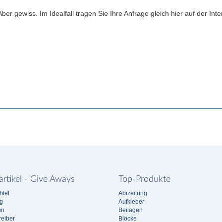
er gewiss. Im Idealfall tragen Sie Ihre Anfrage gleich hier auf der Inter
rtikel - Give Aways
Top-Produkte
htel
Abizeitung
g
Aufkleber
en
Beilagen
eiber
Blöcke