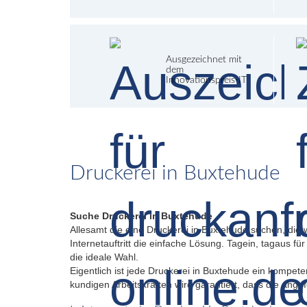
Ausgezeichnet mit
dem
Innovationspreis-IT
Druckerei in Buxtehude
Suche Druckerei in Buxtehude
Allesamt die eine Druckerei in Buxtehude suchen, die 
Internetauftritt die einfache Lösung. Tagein, tagaus f
die ideale Wahl.
Eigentlich ist jede Druckerei in Buxtehude ein kompet
kundigen Arbeitskräften wird garantiert, dass die ange