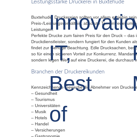
Leistungsstarke Druckerei in Buxtehude
Buxtehude: Druckereien sollten vor allem ergiebig sei
Preis-/Leistungsverhältnis, absolute Termintreue, umfa
Leistungen.
Perfekte Drucke zum fairen Preis für den Druck – das i
Druckdienstleister, sondern fungiert für den Kunden a
findet zur Genüge Beachtung. Edle Drucksachen, beson
so für einen sicheren Vorteil zur Konkurrenz. Mandan
sondern legen Wert auf eine Druckerei, die durchaus v
Branchen der Druckereikunden
Kennzeichnende Gewerbe die Abnehmer von Druckerei
– Gesundheit
– Tourismus
– Universitäten
– Musik
– Hotels
– Handel
– Versicherungen
– Gastronomie