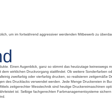
heblich, um im fortwährend aggressiver werdenden Mitbewerb zu überdaue
ukte. Einen Augenblick, ganz so stimmt das heutzutage keineswegs m
 dem wirklichen Druckvorgang stattfindet. Ob weitere Sonderfarben od
leinig zweifarbig oder vierfarbig drucken, so realisieren zeitgemäße 
ingen des Drucklacks verwendet werden. Jede Menge Druckereien in Bu
Mittels zeitgerechter Messtechnik sind heutige Druckereimaschinen opt
ewährleistet ist. Selbige fachgerechten Farbmanagementsysteme sicher
ird.