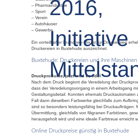
– Pharmaindustrie
– Sport
– Verein
– Autohäuser
– Gewerbe
Ein vorteilhafter Branchen-Mix ist für Druckereien er
Druckereien in Buxtehude auszeichnet.
Buxtehude: Druckereien und ihre Maschinen
Druckprodukte, jetzt wird es edel
Nach dem Druck beginnt die Veredelung der Druckprod
dass der Veredelungsvorgang in einem Arbeitsgang mit
Gestaltungsdetail. Konnten ehemals Druckautomaten al
Fall dann dieselben Farbwerke gleichfalls zum Aufbr
sind so besonders leistungsfähig bei Druckaufträgen. 
Übermittlung, gleichfalls von filigranen Farbtönen, g
herausgeholt wird und eine ideale Farbtreue erreicht w
Online Druckpreise günstig in Buxtehude