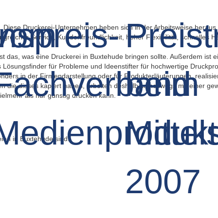
n. Diese Druckerei-Unternehmen heben sich in der Arbeitsweise heraus 
ngreicher Service, Kundenfreundlichkeit, hoher Flexibilität, schnelles 
st das, was eine Druckerei in Buxtehude bringen sollte. Außerdem ist ein
ls Lösungsfinder für Probleme und Ideenstifter für hochwertige Druckpr
ders in der Firmendarstellung oder für Produkterläuterungen, realisi
ten die dieses kapiert haben, arbeiten deshalb keineswegs mit einer 
ielmehr als nur günstig drucken kann.
en in Buxtehude sind: