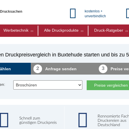
kostenlos +
e Drucksachen
unverbindlich
Werbetechnik
Alle Druckprodukte
Druck-Ratgeber
n Druckpreisvergleich in Buxtehude starten und bis zu
2
3
ählen
Anfrage senden
Preise ve
en:
Preise vergleichen
Rennomierte Fac
Schnell zum
Druckereien aus
günstigen Druckpreis
Deutschland