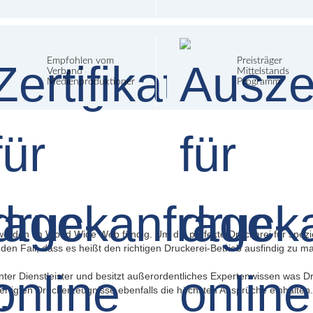
Empfohlen vom
Preisträger
Verband
Mittelstands
Medienproduktioner
Programm
werden im World Wide Web fündig. Um die perfekte Druckerei für spezie
ür den Fall, dass es heißt den richtigen Druckerei-Betrieb ausfindig zu 
enter Dienstleister und besitzt außerordentliches Expertenwissen was 
fertigten Druckerzeugnisse ebenfalls die höchsten Ansprüche einhalten.