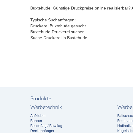
Buxtehude: Günstige Druckpreise online realisierbar? Ab
Typische Suchanfragen:
Druckerei Buxtehude gesucht
Buxtehude Druckerei suchen
Suche Druckerei in Buxtehude
Produkte
Werbetechnik
Werbea
Aufkleber
Faltschac
Banner
Feuerzeu
Beachflag / Bowflag
Haftnotiz
Deckenhänger
Kugelschr