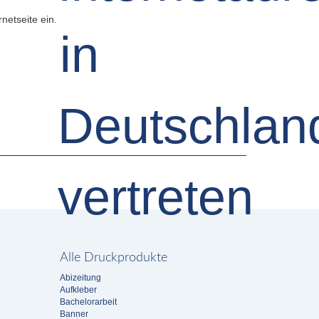
netseite ein.
Alle Druckprodukte
Abizeitung
Aufkleber
Bachelorarbeit
Banner