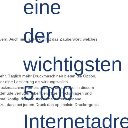
rn. Auch hier ist Flexibilität das Zauberwort, welches
ehr. Täglich mehr Druckmaschinen bieten die Option,
er eine Lackierung als wirkungsvolles
Druckmaschinen oft bis acht Farben. Wobei in diesem
xtehude verfügen über derartige Druckanlagen und
imal konfiguriert, so dass eine extrem genaue
n zu, dass bei jedem Druck das optimalste Druckergenis