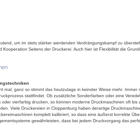
edeutend, um im stets stärker werdenden Verdrängungskampf zu übersteh
 Kooperation Seitens der Druckerei. Auch hier ist Flexibilität die Gru
nen
ungstechniken
nt mal, ganz so stimmt das heutzutage in keinster Weise mehr. Immer
uckprozess stattfindet. Ob zusätzliche Sonderfarben oder eine Verede
g oder vierfarbig drucken, so können moderne Druckmaschinen oft bis 
en. Viele Druckereien in Cloppenburg haben derartige Druckmaschinen
kereimaschinen komplett kalibriert, so dass eine äußerst korrekte Übe
gementsysteme gewährleisten, dass bei jedem Druckvorgang das perfek