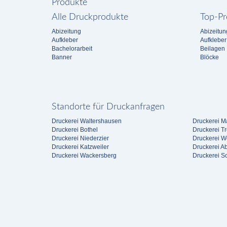
Produkte
Alle Druckprodukte
Top-Pr
Abizeitung
Abizeitun
Aufkleber
Aufkleber
Bachelorarbeit
Beilagen
Banner
Blöcke
Standorte für Druckanfragen
Druckerei Waltershausen
Druckerei Ma
Druckerei Bothel
Druckerei Tr
Druckerei Niederzier
Druckerei W
Druckerei Katzweiler
Druckerei A
Druckerei Wackersberg
Druckerei S