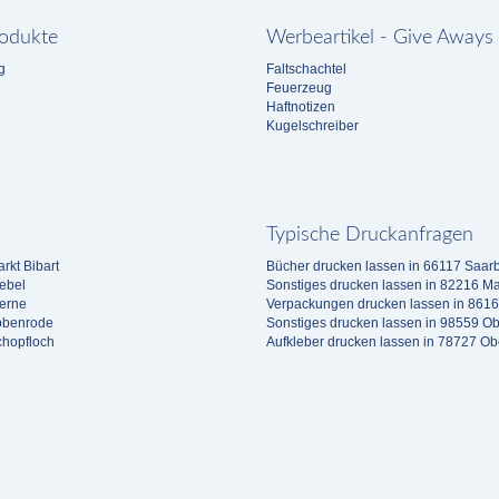
odukte
Werbeartikel - Give Aways
g
Faltschachtel
Feuerzeug
Haftnotizen
Kugelschreiber
Typische Druckanfragen
rkt Bibart
Bücher drucken lassen in 66117 Saar
ebel
Sonstiges drucken lassen in 82216 M
erne
Verpackungen drucken lassen in 861
bbenrode
Sonstiges drucken lassen in 98559 Ob
chopfloch
Aufkleber drucken lassen in 78727 O