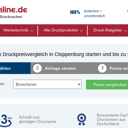
kostenlos +
unverbindlich
e Drucksachen
Werbetechnik
Alle Druckprodukte
Druck-Ratgeber
 Druckpreisvergleich in Cloppenburg starten und bis z
2
3
ählen
Anfrage senden
Preise ve
en:
Preise vergleichen
Rennomierte Fac
Schnell zum
Druckereien aus
günstigen Druckpreis
Deutschland