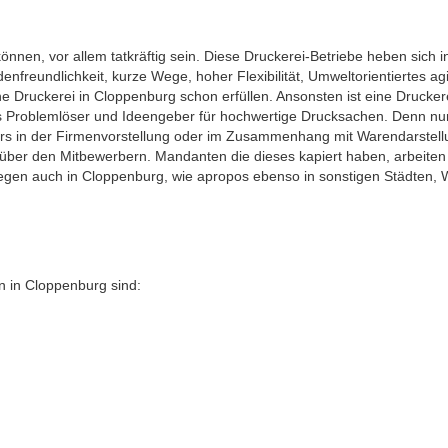
nen, vor allem tatkräftig sein. Diese Druckerei-Betriebe heben sich i
freundlichkeit, kurze Wege, hoher Flexibilität, Umweltorientiertes ag
e Druckerei in Cloppenburg schon erfüllen. Ansonsten ist eine Druckere
als Problemlöser und Ideengeber für hochwertige Drucksachen. Denn n
s in der Firmenvorstellung oder im Zusammenhang mit Warendarstellun
enüber den Mitbewerbern. Mandanten die dieses kapiert haben, arbeiten
en auch in Cloppenburg, wie apropos ebenso in sonstigen Städten, Wer
 in Cloppenburg sind: