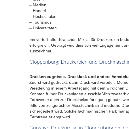
– Medien
– Handel
– Hochschulen
– Tourismus
– Universitäten
Ein vorteilhafter Branchen-Mix ist für Druckereien b
erfolgreich. Geprägt wird dies von viel Engagement und
auszeichnet.
Cloppenburg: Druckereien und Druckmaschi
Druckerzeugnisse: Drucklack und andere Veredel
Zuerst wird gedruckt, dann Druck wird veredelt. Mome
Veredelung in einem Arbeitsgang mit dem wirklichen Dr
Konnten früher Druckanlagen ausschließlich zweifarbi
Farbwerke auch zur Drucklackaufbringung genutzt werd
Hilfe von zeitgerechter Messtechnik sind moderne Druc
sichergestellt wird. Solche fachmännischen Farbmana
Farbtreue erlangt wird.
Günstige Druckpreise in Cloppenburg online