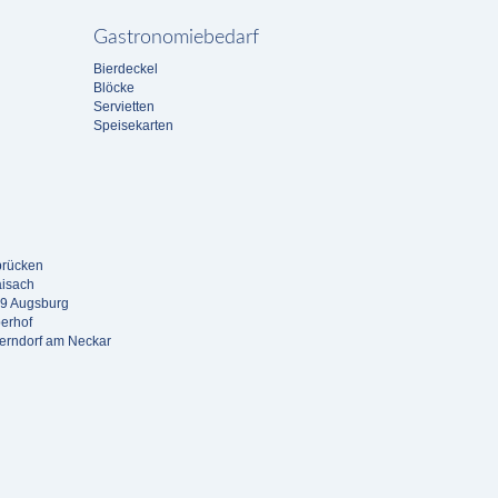
Gastronomiebedarf
Bierdeckel
Blöcke
Servietten
Speisekarten
brücken
aisach
69 Augsburg
erhof
berndorf am Neckar