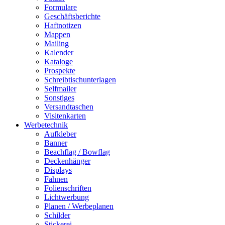
Formulare
Geschäftsberichte
Haftnotizen
Mappen
Mailing
Kalender
Kataloge
Prospekte
Schreibtischunterlagen
Selfmailer
Sonstiges
Versandtaschen
Visitenkarten
Werbetechnik
Aufkleber
Banner
Beachflag / Bowflag
Deckenhänger
Displays
Fahnen
Folienschriften
Lichtwerbung
Planen / Werbeplanen
Schilder
Stickerei