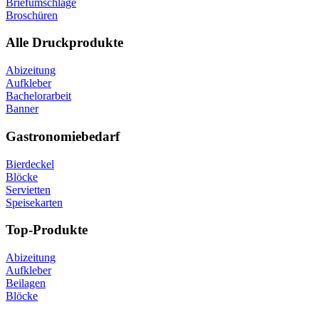
Briefumschläge
Broschüren
Alle Druckprodukte
Abizeitung
Aufkleber
Bachelorarbeit
Banner
Gastronomiebedarf
Bierdeckel
Blöcke
Servietten
Speisekarten
Top-Produkte
Abizeitung
Aufkleber
Beilagen
Blöcke