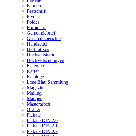
Etiketten
Fahnen
Festschrift
Flyer
Folder
Formulare
Gemeindebrief
Geschäftsberichte
Handzettel
Haftnotizen
Hochzeitskarten
Hochzeitszeitungen
Kalender
Karten
Kataloge
Lose Blatt Sammlung
Magazin
Mailing
Mappen
Masterarbeit
Ordner
Plakate
Plakate DIN A0
Plakate DIN A1
Plakate DIN A2