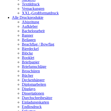
Textildruck
Verpackungen
XXL-Großformatdruck
Alle Druckprodukte
Abizeitung
Aufkleber
Bachelorarbeit
Banner
Beilagen
Beachflag / Bowflag
Bierdeckel
Blöcke
Booklet
Briefpapier
Briefumschläge
Broschüren
Bücher
Deckenhänger
Diplomarbeiten
Displays
Dissertationen
Durchschreibesätze
Einladungskarten
Endlosdruck