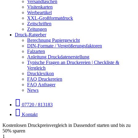
Versandtaschen
Visitenkarten
Werbeartikel
XXL-Großformatdruck
Zeitschriften
Zeitungen
Druck-Ratgeber
Berechnung Papiergewicht
DIN-Formate / Vergrößerungsfaktoren
Falzarten
Anleitung Druckdatenerstellung
Typische Fragen an Druckereien | Checkliste &
Vergleich
Drucklexikon
FAQ Druckereien
FAQ Anfrager
News
07720 / 813183
Kontakt
Kostenlosen Druckpreisvergleich in Dassendorf starten und bis zu
50% sparen
1