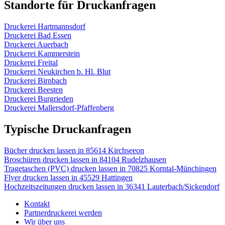
Standorte für Druckanfragen
Druckerei Hartmannsdorf
Druckerei Bad Essen
Druckerei Auerbach
Druckerei Kammerstein
Druckerei Freital
Druckerei Neukirchen b. Hl. Blut
Druckerei Birnbach
Druckerei Beesten
Druckerei Burgrieden
Druckerei Mallersdorf-Pfaffenberg
Typische Druckanfragen
Bücher drucken lassen in 85614 Kirchseeon
Broschüren drucken lassen in 84104 Rudelzhausen
Tragetaschen (PVC) drucken lassen in 70825 Korntal-Münchingen
Flyer drucken lassen in 45529 Hattingen
Hochzeitszeitungen drucken lassen in 36341 Lauterbach/Sickendorf
Kontakt
Partnerdruckerei werden
Wir über uns