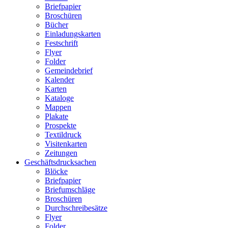
Briefpapier
Broschüren
Bücher
Einladungskarten
Festschrift
Flyer
Folder
Gemeindebrief
Kalender
Karten
Kataloge
Mappen
Plakate
Prospekte
Textildruck
Visitenkarten
Zeitungen
Geschäftsdrucksachen
Blöcke
Briefpapier
Briefumschläge
Broschüren
Durchschreibesätze
Flyer
Folder