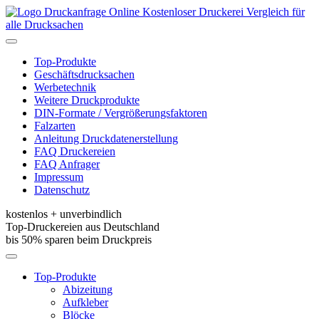
Kostenloser Druckerei Vergleich für
alle Drucksachen
Toggle
navigation
Top-Produkte
Geschäftsdrucksachen
Werbetechnik
Weitere Druckprodukte
DIN-Formate / Vergrößerungsfaktoren
Falzarten
Anleitung Druckdatenerstellung
FAQ Druckereien
FAQ Anfrager
Impressum
Datenschutz
kostenlos + unverbindlich
Top-Druckereien aus Deutschland
bis 50% sparen beim Druckpreis
Toggle
navigation
Top-Produkte
Abizeitung
Aufkleber
Blöcke