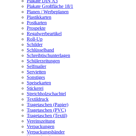
Plakate DIN A3
Plakate Großfläche 18/1
Planen / Werbeplanen
Plastikkarten
Postkarten
Prospekte
Regalwerbeartikel
Roll-Up
Schilder
Schlüsselband
Schreibtischunterlagen
Schülerzeitungen
Selfmailer
Servietten
Sonstiges
Speisekarten
Stickerei
Streichholzschachtel
Textildruck
Tragetaschen (Papier)
Tragetaschen (PVC)
Tragetaschen (Textil)
Vereinszeitung
Verpackungen
Verpackungsbänder