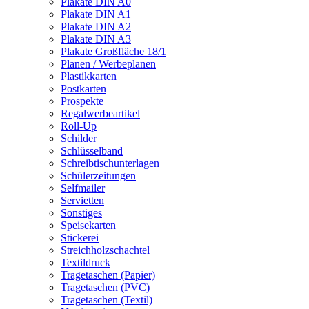
Plakate DIN A0
Plakate DIN A1
Plakate DIN A2
Plakate DIN A3
Plakate Großfläche 18/1
Planen / Werbeplanen
Plastikkarten
Postkarten
Prospekte
Regalwerbeartikel
Roll-Up
Schilder
Schlüsselband
Schreibtischunterlagen
Schülerzeitungen
Selfmailer
Servietten
Sonstiges
Speisekarten
Stickerei
Streichholzschachtel
Textildruck
Tragetaschen (Papier)
Tragetaschen (PVC)
Tragetaschen (Textil)