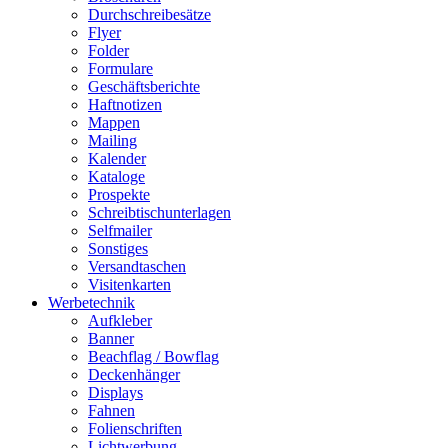
Durchschreibesätze
Flyer
Folder
Formulare
Geschäftsberichte
Haftnotizen
Mappen
Mailing
Kalender
Kataloge
Prospekte
Schreibtischunterlagen
Selfmailer
Sonstiges
Versandtaschen
Visitenkarten
Werbetechnik
Aufkleber
Banner
Beachflag / Bowflag
Deckenhänger
Displays
Fahnen
Folienschriften
Lichtwerbung