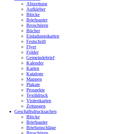
Abizeitung
Aufkleber
Blöcke
Briefpapier
Broschüren
Bücher
Einladungskarten
Festschrift
Flyer
Folder
Gemeindebrief
Kalender
Karten
Kataloge
Mappen
Plakate
Prospekte
Textildruck
Visitenkarten
Zeitungen
Geschäftsdrucksachen
Blöcke
Briefpapier
Briefumschläge
Broschüren