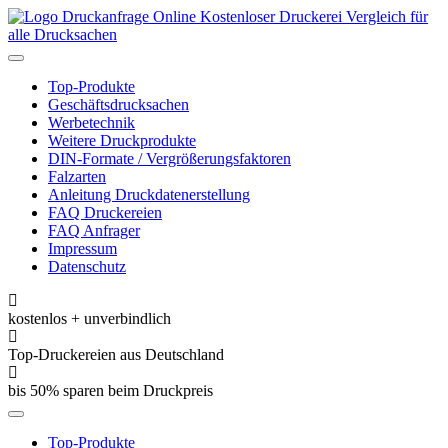
Kostenloser Druckerei Vergleich für
alle Drucksachen
Toggle
navigation
Top-Produkte
Geschäftsdrucksachen
Werbetechnik
Weitere Druckprodukte
DIN-Formate / Vergrößerungsfaktoren
Falzarten
Anleitung Druckdatenerstellung
FAQ Druckereien
FAQ Anfrager
Impressum
Datenschutz
kostenlos + unverbindlich
Top-Druckereien aus Deutschland
bis 50% sparen beim Druckpreis
Toggle
navigation
Top-Produkte