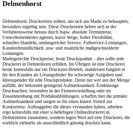
Delmenhorst
Delmenhorst: Druckereien sollten, um sich am Markt zu behaupten,
besonders ergiebig sein. Diese Druckereien heben sich in der
Verfahrensweise heraus durch bspw. absolute Termintreue,
Umweltorientiertes agieren, kurze Wege, hoher Flexibilität,
schnelles Handeln, umfangreicher Service, Fullservice-Leistungen,
Kundenfreundlichkeit, usw. und zusätzliche maßgeschneiderte
Leistungen.
Marktgerechte Druckpreise, beste Druckqualität – dies sollte jede
Druckerei in Delmenhorst erfüllen. Im Übrigen ist eine Druckerei
heute keinesfalls nur ein Druckerei-Betrieb, stattdessen fungiert er
für den Kunden als Lösungsfinder für schwierige Aufgaben und
Ideenspender für edle Druckprodukte. Denn nur wer aus der Menge
auffällt, der bekommt genügend Aufmerksamkeit. Erstklassige
Drucksachen, besonders in der Firmenvorstellung oder im
Zusammenhang mit Produktabbildungen, schaffen hier die primäre
Aufmerksamkeit und sorgen so für einen klaren Vorteil zur
Konkurrenz. Auftraggeber die dieses verstanden haben, arbeiten
ergo keinesfalls mit einer x-beliebigen Onlinedruckerei in
Delmenhorst zusammen, sondern legen Wert auf eine Druckerei, die
wirklich vielmehr als ausschließlich günstig drucken kann.