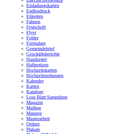
Durchschreibesätze
Einladungskarten
Endlosdruck
Etiketten
Fahnen
Festschrift
Flyer
Folder
Formulare
Gemeindebrief
Geschäftsberichte
Handzettel
Haftnotizen
Hochzeitskarten
Hochzeitszeitungen
Kalender
Karten
Kataloge
Lose Blatt Sammlung
Magazin
Mailing
Mappen
Masterarbeit
Ordner
Plakate