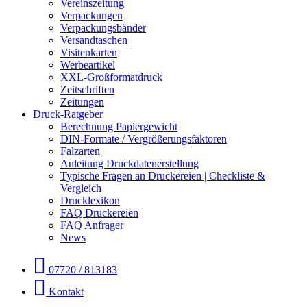
Vereinszeitung
Verpackungen
Verpackungsbänder
Versandtaschen
Visitenkarten
Werbeartikel
XXL-Großformatdruck
Zeitschriften
Zeitungen
Druck-Ratgeber
Berechnung Papiergewicht
DIN-Formate / Vergrößerungsfaktoren
Falzarten
Anleitung Druckdatenerstellung
Typische Fragen an Druckereien | Checkliste &
Vergleich
Drucklexikon
FAQ Druckereien
FAQ Anfrager
News
07720 / 813183
Kontakt