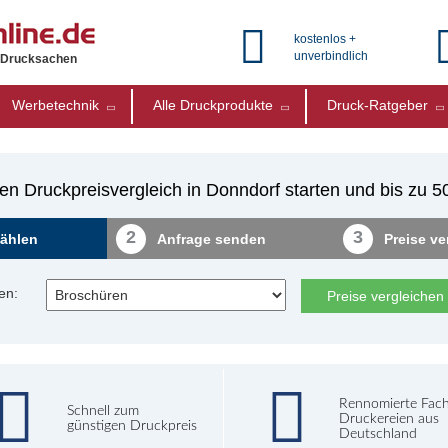
kostenlos +
unverbindlich
e Drucksachen
Werbetechnik
Alle Druckprodukte
Druck-Ratgeber
en Druckpreisvergleich in Donndorf starten und bis zu 
2
3
ählen
Anfrage senden
Preise ve
en:
Preise vergleichen
Rennomierte Fac
Schnell zum
Druckereien aus
günstigen Druckpreis
Deutschland