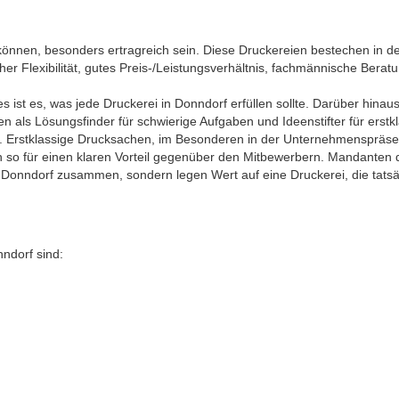
können, besonders ertragreich sein. Diese Druckereien bestechen in 
her Flexibilität, gutes Preis-/Leistungsverhältnis, fachmännische Berat
 ist es, was jede Druckerei in Donndorf erfüllen sollte. Darüber hinaus 
nden als Lösungsfinder für schwierige Aufgaben und Ideenstifter für er
g. Erstklassige Drucksachen, im Besonderen in der Unternehmenspräs
n so für einen klaren Vorteil gegenüber den Mitbewerbern. Mandanten
 Donndorf zusammen, sondern legen Wert auf eine Druckerei, die tatsäc
ndorf sind: