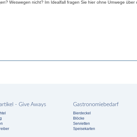
egen? Weswegen nicht? Im Idealfall fragen Sie hier ohne Umwege über d
rtikel - Give Aways
Gastronomiebedarf
htel
Bierdeckel
g
Blöcke
en
Servietten
eiber
Speisekarten