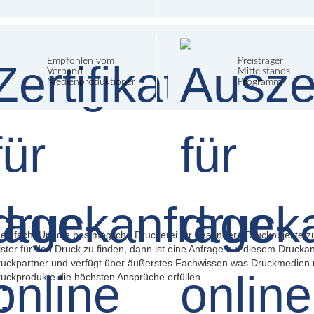
Empfohlen vom
Preisträger
Verband
Mittelstands
Medienproduktioner
Programm
se einfach. Um die bestmögliche Druckerei für besondere Druckobjekte zu
ister für den Druck zu finden, dann ist eine Anfrage auf diesem Drucka
 Druckpartner und verfügt über äußerstes Fachwissen was Druckmedien un
Druckprodukte die höchsten Ansprüche erfüllen.