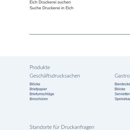
Eich Druckerei suchen
Suche Druckerei in Eich
Produkte
Geschäftsdrucksachen
Gastro
Blöcke
Bierdecke
Briefpapier
Blöcke
Briefumschläge
Serviette
Broschüren
Speiseka
Standorte für Druckanfragen