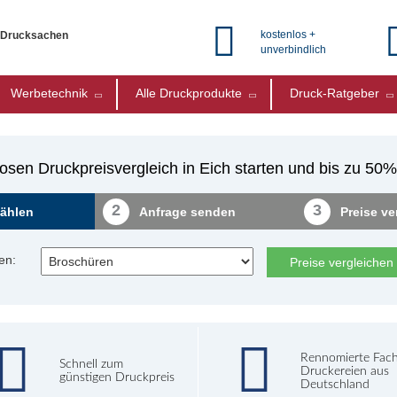
kostenlos +
e Drucksachen
unverbindlich
Werbetechnik
Alle Druckprodukte
Druck-Ratgeber
osen Druckpreisvergleich in Eich starten und bis zu 50
2
3
ählen
Anfrage senden
Preise ve
en:
Preise vergleichen
Rennomierte Fac
Schnell zum
Druckereien aus
günstigen Druckpreis
Deutschland