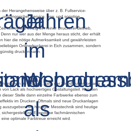
n der Herangehensweise über z. B. Fullservice-
s, umfangreicher Service, usw. und sonstige
eit keinesfalls einzig ein reiner Druckerei-Betrieb,
 Denn nur wer aus der Menge heraus sticht, der erhält
n hier die nötige Aufmerksamkeit und gewährleisten
-beliebigen Onlinedruckerei in Eich zusammen, sondern
 günstig drucken kann.
nen machen es möglich, dass der Veredelungsvorgang
 von Lack als hochwertiges Gestaltungsteil. Konnten
an dieser Stelle dann einzelne Farbwerke ebenso zum
 effektiv im Drucken. Oftmals sind neue Druckanlagen
ung auszugeben. Mit heutiger Messtechnik sind heutige
 sichergestellt ist. Ebendiese fachmännischen
ine optimale Farbtreue erreicht wird.