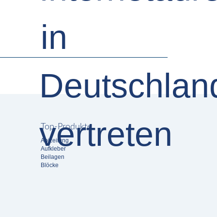
Top-Produkte
Abizeitung
Aufkleber
Beilagen
Blöcke