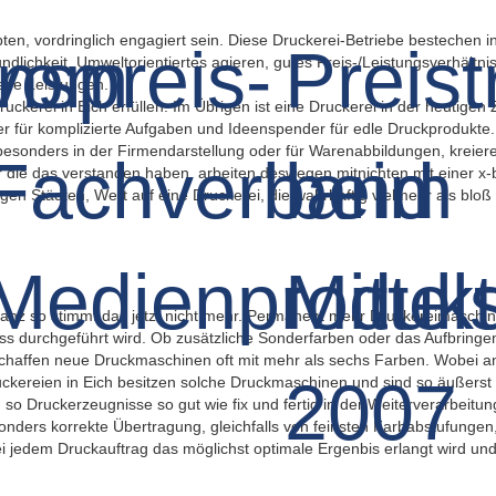
ten, vordringlich engagiert sein. Diese Druckerei-Betriebe bestechen i
ndlichkeit, Umweltorientiertes agieren, gutes Preis-/Leistungsverhältni
ne Leistungen.
uckerei in Eich erfüllen. Im Übrigen ist eine Druckerei in der heutigen Z
er für komplizierte Aufgaben und Ideenspender für edle Druckprodukte.
esonders in der Firmendarstellung oder für Warenabbildungen, kreiere
er die das verstanden haben, arbeiten deswegen mitnichten mit einer x
gen Städten, Wert auf eine Druckerei, die wahrhaftig vielmehr als bloß
anz so stimmt das jetzt nicht mehr. Permanent mehr Druckereimaschi
ss durchgeführt wird. Ob zusätzliche Sonderfarben oder das Aufbringen
 schaffen neue Druckmaschinen oft mit mehr als sechs Farben. Wobei 
uckereien in Eich besitzen solche Druckmaschinen und sind so äußerst
d so Druckerzeugnisse so gut wie fix und fertig in der Weiterverarbeit
onders korrekte Übertragung, gleichfalls von feinsten Farbabstufungen,
edem Druckauftrag das möglichst optimale Ergenbis erlangt wird und e