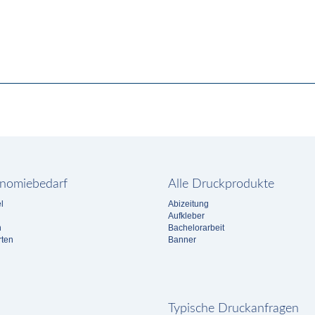
nomiebedarf
Alle Druckprodukte
l
Abizeitung
Aufkleber
n
Bachelorarbeit
rten
Banner
Typische Druckanfragen