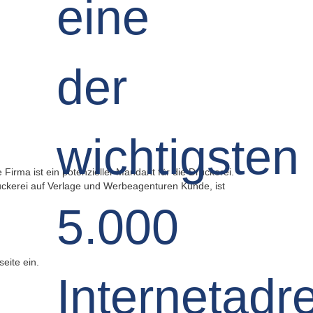
Firma ist ein potenzieller Mandant für die Druckerei.
 Druckerei auf Verlage und Werbeagenturen Kunde, ist
seite ein.