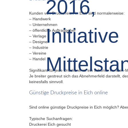
Kunden von Druckereien in Eich sind normalerweise:
– Handwerk
– Unternehmen
– öffentliche Auftraggeber
– Verlage
– Designer
– Industrie
– Vereine
– Handel
Signifikant für jede Druckerei ist ein schöner Kunden-
Je breiter gestreut sich das Abnehmerfeld darstellt, d
keinesfalls sinnvoll.
Günstige Druckpreise in Eich online
Sind online günstige Druckpreise in Eich möglich? Aber g
Typische Suchanfragen:
Druckerei Eich gesucht