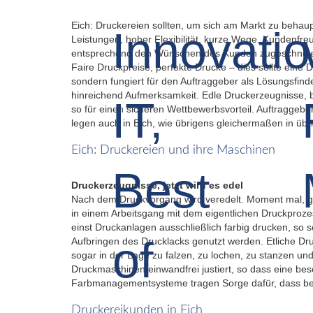
Eich: Druckereien sollten, um sich am Markt zu behaup
Leistungen, hoher Flexibilität, kurze Wege, Kundenfreu
entsprechend den Wünschen des Kunden zugeschnitte
Faire Druckpreise, perfekte Drucke – dies sollte eine Dr
sondern fungiert für den Auftraggeber als Lösungsfind
hinreichend Aufmerksamkeit. Edle Druckerzeugnisse, b
so für einen sicheren Wettbewerbsvorteil. Auftraggeb
legen auch in Eich, wie übrigens gleichermaßen in übri
Eich: Druckereien und ihre Maschinen
Druckerzeugnisse, jetzt wird es edel
Nach dem Druckvorgang wird veredelt. Moment mal, g
in einem Arbeitsgang mit dem eigentlichen Druckproze
einst Druckanlagen ausschließlich farbig drucken, so
Aufbringen des Drucklacks genutzt werden. Etliche Dr
sogar in der Lage zu falzen, zu lochen, zu stanzen un
Druckmaschinen einwandfrei justiert, so dass eine bes
Farbmanagementsysteme tragen Sorge dafür, dass bei j
Druckereikunden in Eich