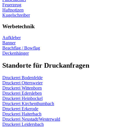
Feuerzeug
Haftnotizen
Kugelschreiber
Werbetechnik
Aufkleber
Banner
Beachflag / Bowflag
Deckenhänger
Standorte für Druckanfragen
Druckerei Bodenfelde
Druckerei Ottersweier
Druckerei Wittenborn
Druckerei Edersleben
Druckerei Heinbockel
Druckerei Kirchenthumbach
Druckerei Erkerode
Druckerei Haiterbach
Druckerei Neustadt/Westerwald
Druckerei Leidersbach