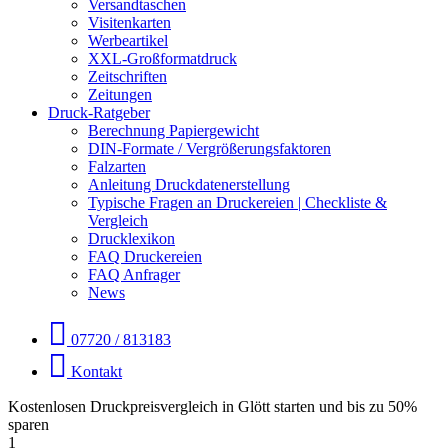
Versandtaschen
Visitenkarten
Werbeartikel
XXL-Großformatdruck
Zeitschriften
Zeitungen
Druck-Ratgeber
Berechnung Papiergewicht
DIN-Formate / Vergrößerungsfaktoren
Falzarten
Anleitung Druckdatenerstellung
Typische Fragen an Druckereien | Checkliste &
Vergleich
Drucklexikon
FAQ Druckereien
FAQ Anfrager
News
07720 / 813183
Kontakt
Kostenlosen Druckpreisvergleich in Glött starten und bis zu 50%
sparen
1