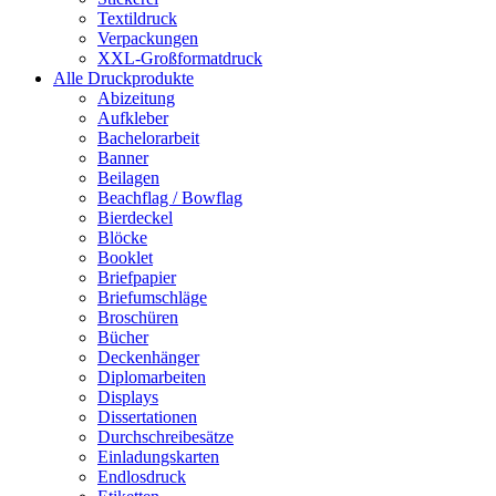
Textildruck
Verpackungen
XXL-Großformatdruck
Alle Druckprodukte
Abizeitung
Aufkleber
Bachelorarbeit
Banner
Beilagen
Beachflag / Bowflag
Bierdeckel
Blöcke
Booklet
Briefpapier
Briefumschläge
Broschüren
Bücher
Deckenhänger
Diplomarbeiten
Displays
Dissertationen
Durchschreibesätze
Einladungskarten
Endlosdruck