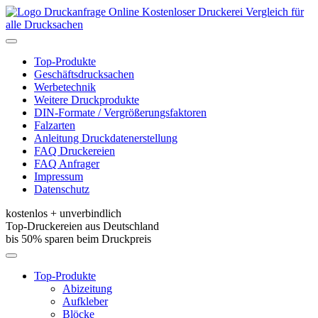
Kostenloser Druckerei Vergleich für
alle Drucksachen
Toggle
navigation
Top-Produkte
Geschäftsdrucksachen
Werbetechnik
Weitere Druckprodukte
DIN-Formate / Vergrößerungsfaktoren
Falzarten
Anleitung Druckdatenerstellung
FAQ Druckereien
FAQ Anfrager
Impressum
Datenschutz
kostenlos + unverbindlich
Top-Druckereien aus Deutschland
bis 50% sparen beim Druckpreis
Toggle
navigation
Top-Produkte
Abizeitung
Aufkleber
Blöcke