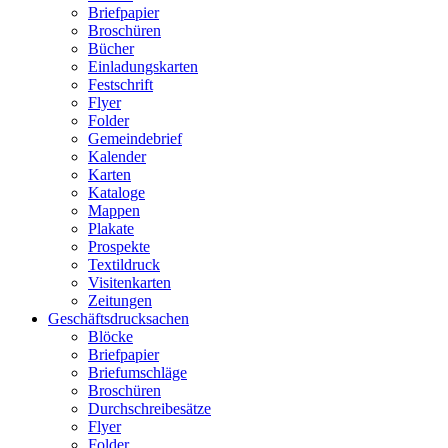
Briefpapier
Broschüren
Bücher
Einladungskarten
Festschrift
Flyer
Folder
Gemeindebrief
Kalender
Karten
Kataloge
Mappen
Plakate
Prospekte
Textildruck
Visitenkarten
Zeitungen
Geschäftsdrucksachen
Blöcke
Briefpapier
Briefumschläge
Broschüren
Durchschreibesätze
Flyer
Folder