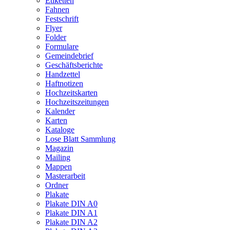
Etiketten
Fahnen
Festschrift
Flyer
Folder
Formulare
Gemeindebrief
Geschäftsberichte
Handzettel
Haftnotizen
Hochzeitskarten
Hochzeitszeitungen
Kalender
Karten
Kataloge
Lose Blatt Sammlung
Magazin
Mailing
Mappen
Masterarbeit
Ordner
Plakate
Plakate DIN A0
Plakate DIN A1
Plakate DIN A2