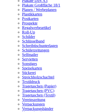
Plakate DIN A3
Plakate Großfläche 18/1
Planen / Werbeplanen
Plastikkarten
Postkarten
Prospekte
Regalwerbeartikel
Roll-Up
Schilder
Schlüsselband
Schreibtischunterlagen
Schülerzeitungen
Selfmailer
Servietten
Sonstiges
Speisekarten
Stickerei
Streichholzschachtel
Textildruck
Tragetaschen (Papier)
Tragetaschen (PVC)
Tragetaschen (Textil)
Vereinszeitung
Verpackungen
Verpackungsbänder