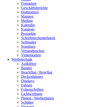
Formulare
Geschäftsberichte
Haftnotizen
Mappen
Mailing
Kalender
Kataloge
Prospekte
Schreibtischunterlagen
Selfmailer
Sonstiges
Versandtaschen
Visitenkarten
Werbetechnik
Aufkleber
Banner
Beachflag / Bowflag
Deckenhänger
Displays
Fahnen
Folienschriften
Lichtwerbung
Planen / Werbeplanen
Schilder
Stickerei