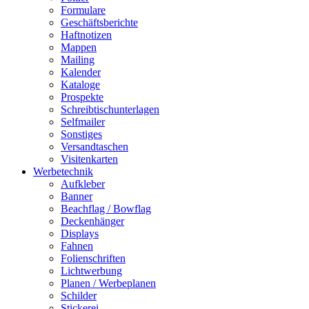
Formulare
Geschäftsberichte
Haftnotizen
Mappen
Mailing
Kalender
Kataloge
Prospekte
Schreibtischunterlagen
Selfmailer
Sonstiges
Versandtaschen
Visitenkarten
Werbetechnik
Aufkleber
Banner
Beachflag / Bowflag
Deckenhänger
Displays
Fahnen
Folienschriften
Lichtwerbung
Planen / Werbeplanen
Schilder
Stickerei