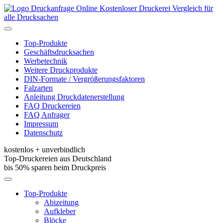
Kostenloser Druckerei Vergleich für
alle Drucksachen
Toggle
navigation
Top-Produkte
Geschäftsdrucksachen
Werbetechnik
Weitere Druckprodukte
DIN-Formate / Vergrößerungsfaktoren
Falzarten
Anleitung Druckdatenerstellung
FAQ Druckereien
FAQ Anfrager
Impressum
Datenschutz
kostenlos + unverbindlich
Top-Druckereien aus Deutschland
bis 50% sparen beim Druckpreis
Toggle
navigation
Top-Produkte
Abizeitung
Aufkleber
Blöcke