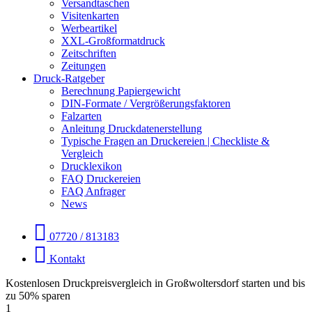
Versandtaschen
Visitenkarten
Werbeartikel
XXL-Großformatdruck
Zeitschriften
Zeitungen
Druck-Ratgeber
Berechnung Papiergewicht
DIN-Formate / Vergrößerungsfaktoren
Falzarten
Anleitung Druckdatenerstellung
Typische Fragen an Druckereien | Checkliste &
Vergleich
Drucklexikon
FAQ Druckereien
FAQ Anfrager
News
07720 / 813183
Kontakt
Kostenlosen Druckpreisvergleich in Großwoltersdorf starten und bis
zu 50% sparen
1