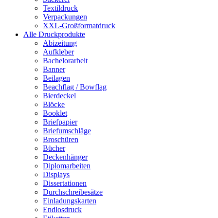
Textildruck
Verpackungen
XXL-Großformatdruck
Alle Druckprodukte
Abizeitung
Aufkleber
Bachelorarbeit
Banner
Beilagen
Beachflag / Bowflag
Bierdeckel
Blöcke
Booklet
Briefpapier
Briefumschläge
Broschüren
Bücher
Deckenhänger
Diplomarbeiten
Displays
Dissertationen
Durchschreibesätze
Einladungskarten
Endlosdruck