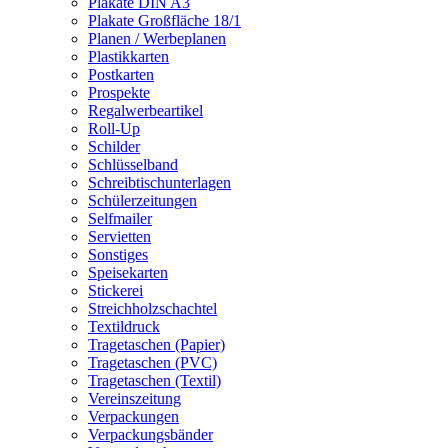
Plakate DIN A3
Plakate Großfläche 18/1
Planen / Werbeplanen
Plastikkarten
Postkarten
Prospekte
Regalwerbeartikel
Roll-Up
Schilder
Schlüsselband
Schreibtischunterlagen
Schülerzeitungen
Selfmailer
Servietten
Sonstiges
Speisekarten
Stickerei
Streichholzschachtel
Textildruck
Tragetaschen (Papier)
Tragetaschen (PVC)
Tragetaschen (Textil)
Vereinszeitung
Verpackungen
Verpackungsbänder