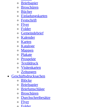
Briefpapier
Broschüren
Bücher
Einladungskarten
Festschrift
Flyer
Folder
Gemeindebrief
Kalender
Karten
Kataloge
Mappen
Plakate
Prospekte
Textildruck
Visitenkarten
Zeitungen
Geschäftsdrucksachen
Blöcke
Briefpapier
Briefumschläge
Broschüren
Durchschreibesätze
Flyer
Folder