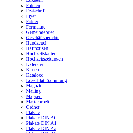
Etiketten
Fahnen
Festschrift
Flyer
Folder
Formulare
Gemeindebrief
Geschäftsberichte
Handzettel
Haftnotizen
Hochzeitskarten
Hochzeitszeitungen
Kalender
Karten
Kataloge
Lose Blatt Sammlung
Magazin
Mailing
Mappen
Masterarbeit
Ordner
Plakate
Plakate DIN A0
Plakate DIN A1
Plakate DIN A2