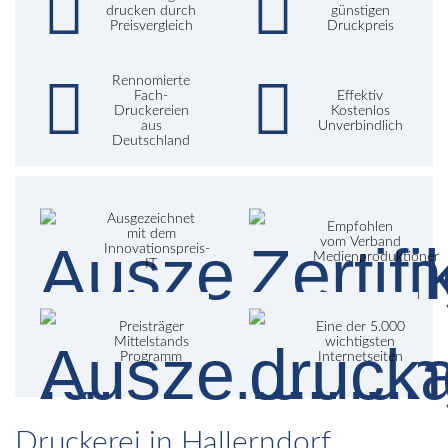
drucken durch
günstigen
Preisvergleich
Druckpreis
Rennomierte
Fach-
Effektiv
Druckereien
Kostenlos
aus
Unverbindlich
Deutschland
Ausgezeichnet
Empfohlen
mit dem
vom Verband
Innovationspreis-
Medienproduktioner
IT
Preisträger
Eine der 5.000
Mittelstands
wichtigsten
Programm
Internetseiten
Druckerei in Hallerndorf