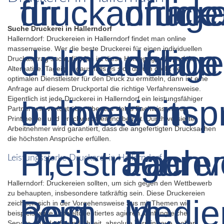
Suche Druckerei in Hallerndorf
Hallerndorf: Druckereien in Hallerndorf findet man online
massenweise. Wer die beste Druckerei für einen individuellen
Druckauftrag sucht, für den ist diese Homepage die perfekte
Alternative. Tagein, tagaus falls es sich darum dreht den
optimalen Dienstleister für den Druck zu ermitteln, dann ist eine
Anfrage auf diesem Druckportal die richtige Verfahrensweise.
Eigentlich ist jede Druckerei in Hallerndorf ein leistungsfähiger
Partner und verfügt über überaus vieles Fachwissen was
Printmedien und Druckvorbereitung betrifft. Durch versierte
Arbeitnehmer wird garantiert, dass die angefertigten Drucksachen
die höchsten Ansprüche erfüllen.
Leistungsstarke Druckerei in Hallerndorf
Hallerndorf: Druckereien sollten, um sich gegen den Wettbewerb
zu behaupten, insbesondere tatkräftig sein. Diese Druckereien
zeichnen sich in der Vorgehensweise aus mit Themen wie
beispielsweise Umweltorientiertes agieren, umfangreicher
Service, Kundenfreundlichkeit, absolute Termintreue, hoher