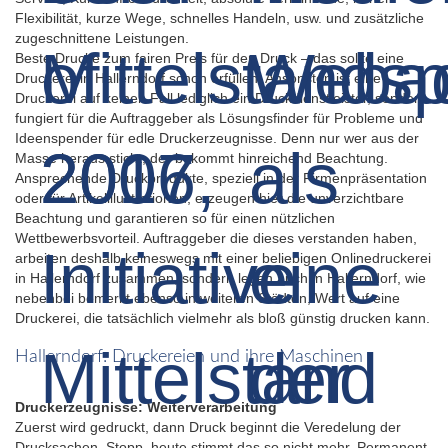
Flexibilität, kurze Wege, schnelles Handeln, usw. und zusätzliche
zugeschnittene Leistungen.
Beste Drucke zum fairen Preis für den Druck – das sollte eine
Druckerei in Hallerndorf schon erfüllen. Ansonsten ist eine
Druckerei auf keinen Fall lediglich ein Druckdienstleister, sondern
fungiert für die Auftraggeber als Lösungsfinder für Probleme und
Ideenspender für edle Druckerzeugnisse. Denn nur wer aus der
Masse heraus sticht, der bekommt hinreichend Beachtung.
Ansprechende Druckprodukte, speziell in der Firmenpräsentation
oder für Artikelillustrationen, erzeugen hier die unverzichtbare
Beachtung und garantieren so für einen nützlichen
Wettbewerbsvorteil. Auftraggeber die dieses verstanden haben,
arbeiten deshalb keineswegs mit einer beliebigen Onlinedruckerei
in Hallerndorf zusammen, sondern legen auch in Hallerndorf, wie
nebenbei bemerkt ebenso in weiteren Städten, Wert auf eine
Druckerei, die tatsächlich vielmehr als bloß günstig drucken kann.
Hallerndorf: Druckereien und ihre Maschinen
Druckerzeugnisse: Weiterverarbeitung
Zuerst wird gedruckt, dann Druck beginnt die Veredelung der
Drucksachen. Stopp, heute stimmt das so nicht mehr. Permanent