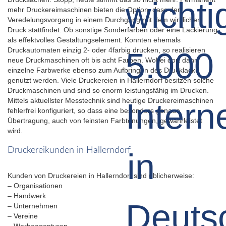
mehr Druckereimaschinen bieten die Option, dass der
Veredelungsvorgang in einem Durchgang mit dem wirklichen
Druck stattfindet. Ob sonstige Sonderfarben oder eine Lackierung
als effektvolles Gestaltungselement. Konnten ehemals
Druckautomaten einzig 2- oder 4farbig drucken, so realisieren
neue Druckmaschinen oft bis acht Farben. Wobei dort dann
einzelne Farbwerke ebenso zum Aufbringen des Drucklacks
genutzt werden. Viele Druckereien in Hallerndorf besitzen solche
Druckmaschinen und sind so enorm leistungsfähig im Drucken.
Mittels aktuellster Messtechnik sind heutige Druckereimaschinen
fehlerfrei konfiguriert, so dass eine besonders genaue
Übertragung, auch von feinsten Farbtönungen, gewährleistet
wird.
Druckereikunden in Hallerndorf
Kunden von Druckereien in Hallerndorf sind üblicherweise:
– Organisationen
– Handwerk
– Unternehmen
– Vereine
– Werbeagenturen