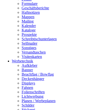
Formulare
Geschäftsberichte
Haftnotizen
Mappen
Mailing
Kalender
Kataloge
Prospekte
Schreibtischunterlagen
Selfmailer
Sonstiges
Versandtaschen
Visitenkarten
Werbetechnik
Aufkleber
Banner
Beachflag / Bowflag
Deckenhänger
Displays
Fahnen
Folienschriften
Lichtwerbung
Planen / Werbeplanen
Schilder
Stickerei