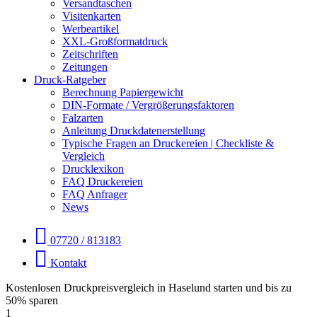
Versandtaschen
Visitenkarten
Werbeartikel
XXL-Großformatdruck
Zeitschriften
Zeitungen
Druck-Ratgeber
Berechnung Papiergewicht
DIN-Formate / Vergrößerungsfaktoren
Falzarten
Anleitung Druckdatenerstellung
Typische Fragen an Druckereien | Checkliste &
Vergleich
Drucklexikon
FAQ Druckereien
FAQ Anfrager
News
07720 / 813183
Kontakt
Kostenlosen Druckpreisvergleich in Haselund starten und bis zu
50% sparen
1