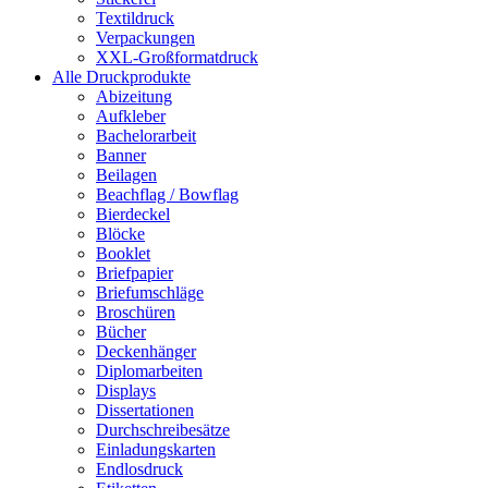
Textildruck
Verpackungen
XXL-Großformatdruck
Alle Druckprodukte
Abizeitung
Aufkleber
Bachelorarbeit
Banner
Beilagen
Beachflag / Bowflag
Bierdeckel
Blöcke
Booklet
Briefpapier
Briefumschläge
Broschüren
Bücher
Deckenhänger
Diplomarbeiten
Displays
Dissertationen
Durchschreibesätze
Einladungskarten
Endlosdruck