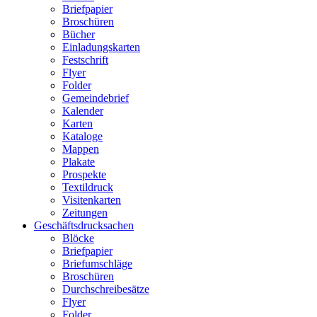
Briefpapier
Broschüren
Bücher
Einladungskarten
Festschrift
Flyer
Folder
Gemeindebrief
Kalender
Karten
Kataloge
Mappen
Plakate
Prospekte
Textildruck
Visitenkarten
Zeitungen
Geschäftsdrucksachen
Blöcke
Briefpapier
Briefumschläge
Broschüren
Durchschreibesätze
Flyer
Folder