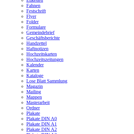
Etiketten
Fahnen
Festschrift
Flyer
Folder
Formulare
Gemeindebrief
Geschäftsberichte
Handzettel
Haftnotizen
Hochzeitskarten
Hochzeitszeitungen
Kalender
Karten
Kataloge
Lose Blatt Sammlung
Magazin
Mailing
Mappen
Masterarbeit
Ordner
Plakate
Plakate DIN A0
Plakate DIN A1
Plakate DIN A2