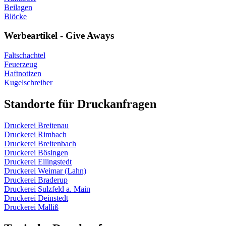
Beilagen
Blöcke
Werbeartikel - Give Aways
Faltschachtel
Feuerzeug
Haftnotizen
Kugelschreiber
Standorte für Druckanfragen
Druckerei Breitenau
Druckerei Rimbach
Druckerei Breitenbach
Druckerei Bösingen
Druckerei Ellingstedt
Druckerei Weimar (Lahn)
Druckerei Braderup
Druckerei Sulzfeld a. Main
Druckerei Deinstedt
Druckerei Malliß