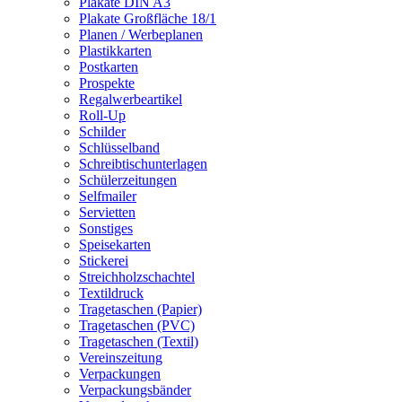
Plakate DIN A3
Plakate Großfläche 18/1
Planen / Werbeplanen
Plastikkarten
Postkarten
Prospekte
Regalwerbeartikel
Roll-Up
Schilder
Schlüsselband
Schreibtischunterlagen
Schülerzeitungen
Selfmailer
Servietten
Sonstiges
Speisekarten
Stickerei
Streichholzschachtel
Textildruck
Tragetaschen (Papier)
Tragetaschen (PVC)
Tragetaschen (Textil)
Vereinszeitung
Verpackungen
Verpackungsbänder