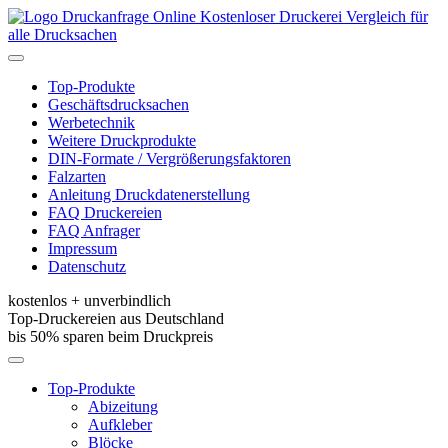
Kostenloser Druckerei Vergleich für
alle Drucksachen
Toggle
navigation
Top-Produkte
Geschäftsdrucksachen
Werbetechnik
Weitere Druckprodukte
DIN-Formate / Vergrößerungsfaktoren
Falzarten
Anleitung Druckdatenerstellung
FAQ Druckereien
FAQ Anfrager
Impressum
Datenschutz
kostenlos + unverbindlich
Top-Druckereien aus Deutschland
bis 50% sparen beim Druckpreis
Toggle
navigation
Top-Produkte
Abizeitung
Aufkleber
Blöcke