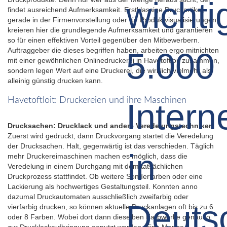
findet ausreichend Aufmerksamkeit. Erstklassige Druckartikel,
gerade in der Firmenvorstellung oder für Produktvisualisierungen,
kreieren hier die grundlegende Aufmerksamkeit und garantieren
so für einen effektiven Vorteil gegenüber den Mitbewerbern.
Auftraggeber die dieses begriffen haben, arbeiten ergo mitnichten
mit einer gewöhnlichen Onlinedruckerei in Havetoftloit zusammen,
sondern legen Wert auf eine Druckerei, die wirklich vielmehr als
alleinig günstig drucken kann.
Havetoftloit: Druckereien und ihre Maschinen
Drucksachen: Drucklack und andere Veredelungstechniken
Zuerst wird gedruckt, dann Druckvorgang startet die Veredelung
der Drucksachen. Halt, gegenwärtig ist das verschieden. Täglich
mehr Druckereimaschinen machen es möglich, dass die
Veredelung in einem Durchgang mit dem tatsächlichen
Druckprozess stattfindet. Ob weitere Sonderfarben oder eine
Lackierung als hochwertiges Gestaltungsteil. Konnten anno
dazumal Druckautomaten ausschließlich zweifarbig oder
vierfarbig drucken, so können aktuelle Druckanlagen oft bis zu 6
oder 8 Farben. Wobei dort dann dieselben Farbwerke genauso
zur Drucklackaufbringung genutzt werden. Eine Menge