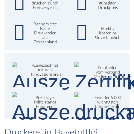
drucken durch
günstigen
Preisvergleich
Druckpreis
Rennomierte
Fach-
Effektiv
Druckereien
Kostenlos
aus
Unverbindlich
Deutschland
Ausgezeichnet
Empfohlen
mit dem
vom Verband
Innovationspreis-
Medienproduktioner
IT
Preisträger
Eine der 5.000
Mittelstands
wichtigsten
Programm
Internetseiten
Druckerei in Havetoftloit