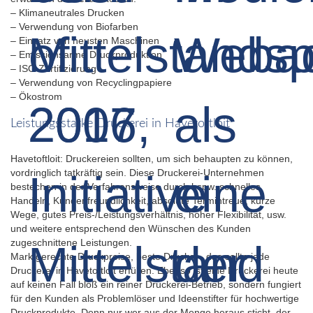
– Klimaneutrales Drucken
– Verwendung von Biofarben
– Einsatz von neusten Maschinen
– Emissionsarme Druckproduktion
– ISO Zertifizierung
– Verwendung von Recyclingpapiere
– Ökostrom
Leistungsstarke Druckerei in Havetoftloit
Havetoftloit: Druckereien sollten, um sich behaupten zu können,
vordringlich tatkräftig sein. Diese Druckerei-Unternehmen
bestechen in der Verfahrensweise durch bspw. schnelles
Handeln, Kundenfreundlichkeit, absolute Termintreue, kurze
Wege, gutes Preis-/Leistungsverhältnis, hoher Flexibilität, usw.
und weitere entsprechend den Wünschen des Kunden
zugeschnittene Leistungen.
Marktgerechte Druckpreise, beste Drucke – das sollte jede
Druckerei in Havetoftloit erfüllen. Ebenso ist eine Druckerei heute
auf keinen Fall bloß ein reiner Druckerei-Betrieb, sondern fungiert
für den Kunden als Problemlöser und Ideenstifter für hochwertige
Druckprodukte. Denn nur wer aus der Menge heraus sticht, der