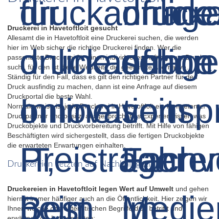
Druckerei in Havetoftloit gesucht
Allesamt die in Havetoftloit eine Druckerei suchen, die werden
hier im Web sicher die richtige Druckerei finden. Wer die
passendste Druckerei für einen individuellen Auftrag zum Drucken
sucht, für den ist diese Webseite die geeignete Alternative.
Ständig für den Fall, dass es gilt den richtigen Partner für den
Druck ausfindig zu machen, dann ist eine Anfrage auf diesem
Druckportal die beste Wahl.
Normalerweise ist jede Druckerei in Havetoftloit ein kompetenter
Druckpartner und besitzt ausgesprochenes Expertenwissen was
Druckobjekte und Druckvorbereitung betrifft. Mit Hilfe von fähigen
Beschäftigten wird sichergestellt, dass die fertigen Druckobjekte
die erwarteten Erwartungen einhalten.
Druckereien setzten auf Nachhaltigkeit
Druckereien in Havetoftloit legen Wert auf Umwelt
und gehen
hiermit immer häufiger auch an die Öffentlichkeit. Hier zeigen wir
Ihnen welche charakteristischen Begriffe dies betrifft und
erwähnen die bekanntesten: