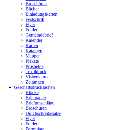
Broschüren
Bücher
Einladungskarten
Festschrift
Flyer
Folder
Gemeindebrief
Kalender
Karten
Kataloge
Mappen
Plakate
Prospekte
Textildruck
Visitenkarten
Zeitungen
Geschäftsdrucksachen
Blöcke
Briefpapier
Briefumschläge
Broschüren
Durchschreibesätze
Flyer
Folder
Formulare