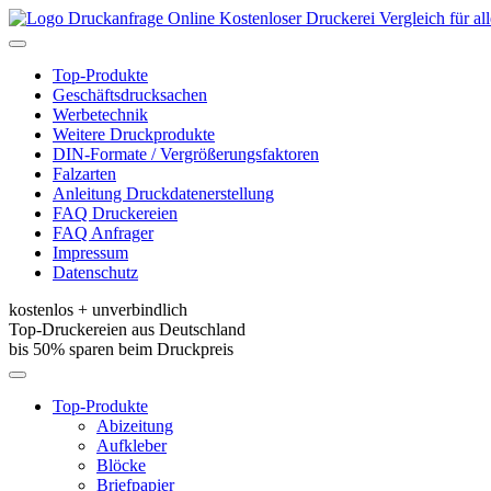
Kostenloser Druckerei Vergleich für a
Toggle
navigation
Top-Produkte
Geschäftsdrucksachen
Werbetechnik
Weitere Druckprodukte
DIN-Formate / Vergrößerungsfaktoren
Falzarten
Anleitung Druckdatenerstellung
FAQ Druckereien
FAQ Anfrager
Impressum
Datenschutz
kostenlos + unverbindlich
Top-Druckereien aus Deutschland
bis 50% sparen beim Druckpreis
Toggle
navigation
Top-Produkte
Abizeitung
Aufkleber
Blöcke
Briefpapier