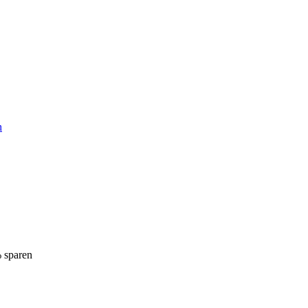
h
% sparen