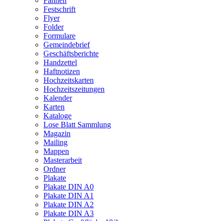
Fahnen
Festschrift
Flyer
Folder
Formulare
Gemeindebrief
Geschäftsberichte
Handzettel
Haftnotizen
Hochzeitskarten
Hochzeitszeitungen
Kalender
Karten
Kataloge
Lose Blatt Sammlung
Magazin
Mailing
Mappen
Masterarbeit
Ordner
Plakate
Plakate DIN A0
Plakate DIN A1
Plakate DIN A2
Plakate DIN A3