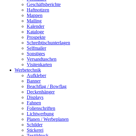
Geschäftsberichte
Haftnotizen
Mappen
Mailing
Kalender
Kataloge
Prospekte
Schreibtischunterlagen
Selfmailer
Sonstiges
Versandtaschen
Visitenkarten
Werbetechnik
Aufkleber
Banner
Beachflag / Bowflag
Deckenhänger
Displays
Fahnen
Folienschriften
Lichtwerbung
Planen / Werbeplanen
Schilder
Stickerei
Textildruck