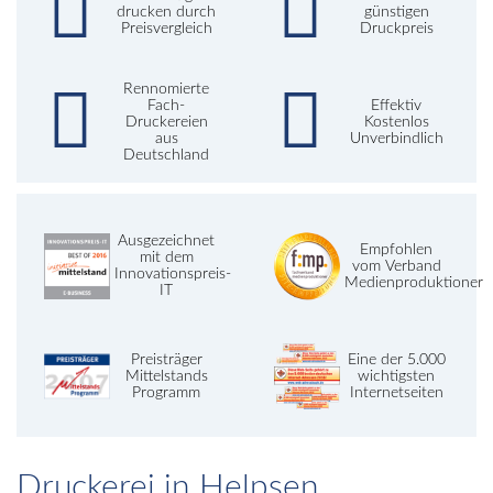
drucken durch
günstigen
Preisvergleich
Druckpreis
Rennomierte
Fach-
Effektiv
Druckereien
Kostenlos
aus
Unverbindlich
Deutschland
Ausgezeichnet
Empfohlen
mit dem
vom Verband
Innovationspreis-
Medienproduktioner
IT
Preisträger
Eine der 5.000
Mittelstands
wichtigsten
Programm
Internetseiten
Druckerei in Helpsen