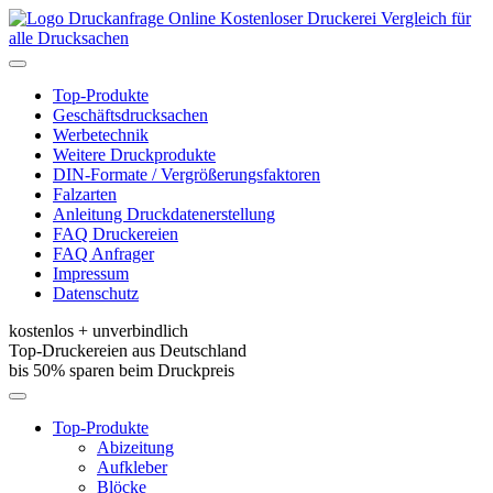
Kostenloser Druckerei Vergleich für
alle Drucksachen
Toggle
navigation
Top-Produkte
Geschäftsdrucksachen
Werbetechnik
Weitere Druckprodukte
DIN-Formate / Vergrößerungsfaktoren
Falzarten
Anleitung Druckdatenerstellung
FAQ Druckereien
FAQ Anfrager
Impressum
Datenschutz
kostenlos + unverbindlich
Top-Druckereien aus Deutschland
bis 50% sparen beim Druckpreis
Toggle
navigation
Top-Produkte
Abizeitung
Aufkleber
Blöcke