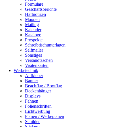
Formulare
Geschäftsberichte
Haftnotizen
Mappen
Mailing
Kalender
Kataloge
Prospekte
Schreibtischunterlagen
Selfmailer
Sonstiges
Versandtaschen
Visitenkarten
Werbetechnik
Aufkleber
Banner
Beachflag / Bowflag
Deckenhänger
Displays
Fahnen
Folienschriften
Lichtwerbung
Planen / Werbeplanen
Schilder
Stickerei