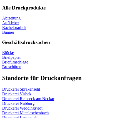
Alle Druckprodukte
Abizeitung
Aufkleber
Bachelorarbeit
Banner
Geschäftsdrucksachen
Blöcke
Briefpapier
Briefumschläge
Broschüren
Standorte für Druckanfragen
Druckerei Sprakensehl
Druckerei Visbek
Druckerei Remseck am Neckar
Druckerei Nabburg
Druckerei Weddingstedt
Druckerei Mitteleschenbach
Druckerei Langewahl