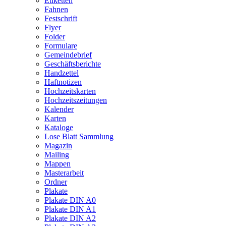
Etiketten
Fahnen
Festschrift
Flyer
Folder
Formulare
Gemeindebrief
Geschäftsberichte
Handzettel
Haftnotizen
Hochzeitskarten
Hochzeitszeitungen
Kalender
Karten
Kataloge
Lose Blatt Sammlung
Magazin
Mailing
Mappen
Masterarbeit
Ordner
Plakate
Plakate DIN A0
Plakate DIN A1
Plakate DIN A2