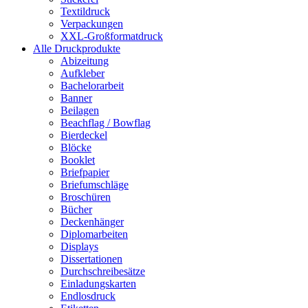
Textildruck
Verpackungen
XXL-Großformatdruck
Alle Druckprodukte
Abizeitung
Aufkleber
Bachelorarbeit
Banner
Beilagen
Beachflag / Bowflag
Bierdeckel
Blöcke
Booklet
Briefpapier
Briefumschläge
Broschüren
Bücher
Deckenhänger
Diplomarbeiten
Displays
Dissertationen
Durchschreibesätze
Einladungskarten
Endlosdruck