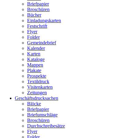
Briefpapier
Broschüren
Bücher
Einladungskarten
Festschrift
Flyer
Folder
Gemeindebrief
Kalender
Karten
Kataloge
Mappen
Plakate
Prospekte
Textildruck
Visitenkarten
Zeitungen
Geschäftsdrucksachen
Blöcke
Briefpapier
Briefumschläge
Broschüren
Durchschreibesätze
Flyer
Folder