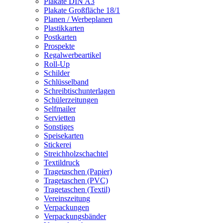
Plakate DIN A3
Plakate Großfläche 18/1
Planen / Werbeplanen
Plastikkarten
Postkarten
Prospekte
Regalwerbeartikel
Roll-Up
Schilder
Schlüsselband
Schreibtischunterlagen
Schülerzeitungen
Selfmailer
Servietten
Sonstiges
Speisekarten
Stickerei
Streichholzschachtel
Textildruck
Tragetaschen (Papier)
Tragetaschen (PVC)
Tragetaschen (Textil)
Vereinszeitung
Verpackungen
Verpackungsbänder