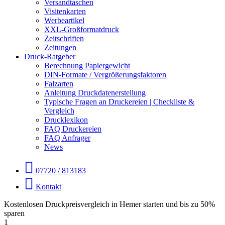
Versandtaschen
Visitenkarten
Werbeartikel
XXL-Großformatdruck
Zeitschriften
Zeitungen
Druck-Ratgeber
Berechnung Papiergewicht
DIN-Formate / Vergrößerungsfaktoren
Falzarten
Anleitung Druckdatenerstellung
Typische Fragen an Druckereien | Checkliste &
Vergleich
Drucklexikon
FAQ Druckereien
FAQ Anfrager
News
07720 / 813183
Kontakt
Kostenlosen Druckpreisvergleich in Hemer starten und bis zu 50%
sparen
1