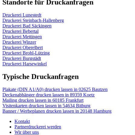
Standorte für Druckanfragen
Druckerei Lunestedt
Druckerei Steinbach-Hallenberg
Druckerei Bad Säckingen
Druckerei Bebertal
Druckerei Mettingen
Druckerei Winzer
Druckerei Oberelbert
Druckerei Brohl-Lützing
Druckerei Burgstädt
Druckerei Harsewinkel
Typische Druckanfragen
Plakate (DIN A1/A0) drucken lassen in 02625 Bautzen
Deckenabhänger drucken lassen in 89359 Koetz
Mailing drucken lassen in 60185 Frankfurt
Visitenkarten drucken lassen in 54634 Bitburg
Banner / Werbeplanen drucken lassen in 20148 Hamburg
Kontakt
Partnerdruckerei werden
Wir über uns