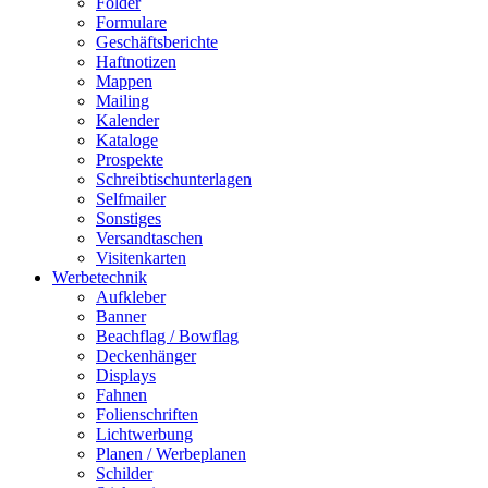
Folder
Formulare
Geschäftsberichte
Haftnotizen
Mappen
Mailing
Kalender
Kataloge
Prospekte
Schreibtischunterlagen
Selfmailer
Sonstiges
Versandtaschen
Visitenkarten
Werbetechnik
Aufkleber
Banner
Beachflag / Bowflag
Deckenhänger
Displays
Fahnen
Folienschriften
Lichtwerbung
Planen / Werbeplanen
Schilder