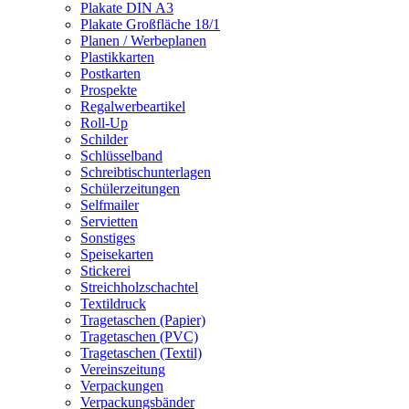
Plakate DIN A3
Plakate Großfläche 18/1
Planen / Werbeplanen
Plastikkarten
Postkarten
Prospekte
Regalwerbeartikel
Roll-Up
Schilder
Schlüsselband
Schreibtischunterlagen
Schülerzeitungen
Selfmailer
Servietten
Sonstiges
Speisekarten
Stickerei
Streichholzschachtel
Textildruck
Tragetaschen (Papier)
Tragetaschen (PVC)
Tragetaschen (Textil)
Vereinszeitung
Verpackungen
Verpackungsbänder