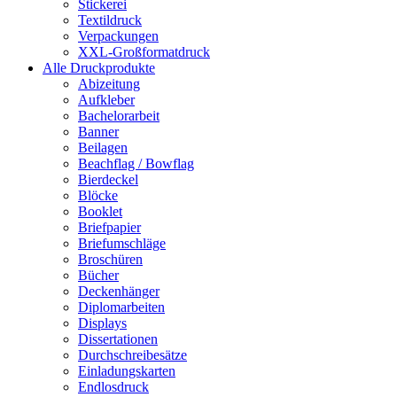
Stickerei
Textildruck
Verpackungen
XXL-Großformatdruck
Alle Druckprodukte
Abizeitung
Aufkleber
Bachelorarbeit
Banner
Beilagen
Beachflag / Bowflag
Bierdeckel
Blöcke
Booklet
Briefpapier
Briefumschläge
Broschüren
Bücher
Deckenhänger
Diplomarbeiten
Displays
Dissertationen
Durchschreibesätze
Einladungskarten
Endlosdruck