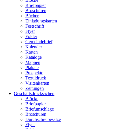
Blöcke
Briefpapier
Broschüren
Bücher
Einladungskarten
Festschrift
Flyer
Folder
Gemeindebrief
Kalender
Karten
Kataloge
Mappen
Plakate
Prospekte
Textildruck
Visitenkarten
Zeitungen
Geschäftsdrucksachen
Blöcke
Briefpapier
Briefumschläge
Broschüren
Durchschreibesätze
Flyer