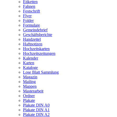
Etiketten
Fahnen
Festschrift
Flyer
Folder
Formulare
Gemeindebrief
Geschäftsberichte
Handzettel
Haftnotizen
Hochzeitskarten
Hochzeitszeitungen
Kalender
Karten
Kataloge
Lose Blatt Sammlung
Magazin
Mailing
Mappen
Masterarbeit
Ordner
Plakate
Plakate DIN A0
Plakate DIN A1
Plakate DIN A2