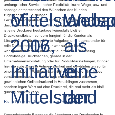
umfangreicher Service, hoher Flexibilität, kurze Wege, usw. und
sonstige entsprechend den Wünschen des Kunden
zugeschnittene Leistungen.
Perfekte Druckqualität zum fairen Preis für den Druck – das ist
das, was eine Druckerei in Heuchlingen bringen sollte. Zusätzlich
ist eine Druckerei heutzutage keinesfalls bloß ein
Druckdienstleister, sondern fungiert für die Kunden als
Lösungsfinder für komplizierte Aufgaben und Ideenspender für
edle Druckprodukte. Denn nur wer aus der Menge
wahrgenommen wird, der findet ausreichend Beachtung.
Hochklassige Drucksachen, gerade in der
Unternehmensvorstellung oder für Produktdarstellungen, bringen
hier die substanzielle Aufmerksamkeit und gewährleisten so für
einen effektiven Wettbewerbsvorteil. Auftraggeber die dieses
verstanden haben, arbeiten ergo mitnichten mit einer
gewöhnlichen Onlinedruckerei in Heuchlingen zusammen,
sondern legen Wert auf eine Druckerei, die real mehr als bloß
günstig drucken kann.
Branchen der Druckereikunden
Kennzeichnende Branchen die Abnehmer von Druckereien in