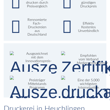
drucken durch
günstigen
Preisvergleich
Druckpreis
Rennomierte
Fach-
Effektiv
Druckereien
Kostenlos
aus
Unverbindlich
Deutschland
Ausgezeichnet
Empfohlen
mit dem
vom Verband
Innovationspreis-
Medienproduktioner
IT
Preisträger
Eine der 5.000
Mittelstands
wichtigsten
Programm
Internetseiten
Druckerei in Heuchlingen