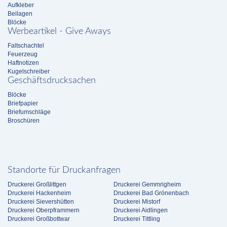
Aufkleber
Beilagen
Blöcke
Werbeartikel - Give Aways
Faltschachtel
Feuerzeug
Haftnotizen
Kugelschreiber
Geschäftsdrucksachen
Blöcke
Briefpapier
Briefumschläge
Broschüren
Standorte für Druckanfragen
Druckerei Großlittgen
Druckerei Gemmrigheim
Druckerei Hackenheim
Druckerei Bad Grönenbach
Druckerei Sievershütten
Druckerei Mistorf
Druckerei Oberpframmern
Druckerei Aidlingen
Druckerei Großbottwar
Druckerei Tittling