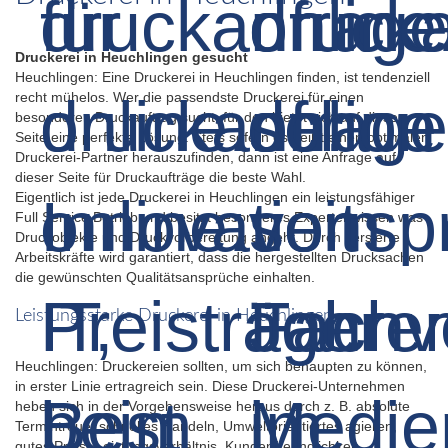
Druckerei in Heuchlingen gesucht
Heuchlingen: Eine Druckerei in Heuchlingen finden, ist tendenziell
recht mühelos. Wer die passendste Druckerei für einen
besonderen Druckauftrag sucht, für den bietet sich auf dieser
Seite eine perfekte Lösung. Stets sofern es heißt einen optimalen
Druckerei-Partner herauszufinden, dann ist eine Anfrage auf
dieser Seite für Druckaufträge die beste Wahl.
Eigentlich ist jede Druckerei in Heuchlingen ein leistungsfähiger
Full Service Betrieb und besitzt besonderes Expertenwissen was
Druckobjekte und Druckvorbereitung angeht. Durch versierte
Arbeitskräfte wird garantiert, dass die hergestellten Drucksachen
die gewünschten Qualitätsansprüche einhalten.
Leistungsstarke Druckerei in Heuchlingen
Heuchlingen: Druckereien sollten, um sich behaupten zu können,
in erster Linie ertragreich sein. Diese Druckerei-Unternehmen
heben sich in der Vorgehensweise heraus durch z. B. absolute
Termintreue, schnelles Handeln, Umweltorientiertes agieren,
gutes Preis-/Leistungsverhältnis, Kundenfreundlichkeit,