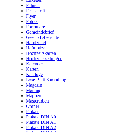
Etiketten
Fahnen
Festschrift
Flyer
Folder
Formulare
Gemeindebrief
Geschäftsberichte
Handzettel
Haftnotizen
Hochzeitskarten
Hochzeitszeitungen
Kalender
Karten
Kataloge
Lose Blatt Sammlung
Magazin
Mailing
Mappen
Masterarbeit
Ordner
Plakate
Plakate DIN A0
Plakate DIN A1
Plakate DIN A2