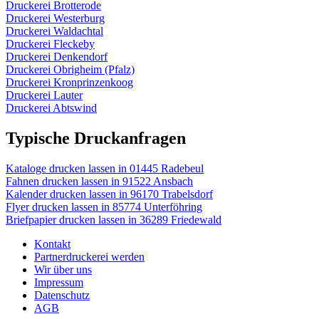
Druckerei Brotterode
Druckerei Westerburg
Druckerei Waldachtal
Druckerei Fleckeby
Druckerei Denkendorf
Druckerei Obrigheim (Pfalz)
Druckerei Kronprinzenkoog
Druckerei Lauter
Druckerei Abtswind
Typische Druckanfragen
Kataloge drucken lassen in 01445 Radebeul
Fahnen drucken lassen in 91522 Ansbach
Kalender drucken lassen in 96170 Trabelsdorf
Flyer drucken lassen in 85774 Unterföhring
Briefpapier drucken lassen in 36289 Friedewald
Kontakt
Partnerdruckerei werden
Wir über uns
Impressum
Datenschutz
AGB