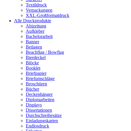
Textildruck
Verpackungen
XXL-Großformatdruck
Alle Druckprodukte
Abizeitung
Aufkleber
Bachelorarbeit
Banner
Beilagen
Beachflag / Bowflag
Bierdeckel
Blöcke
Booklet
Briefpapier
Briefumschläge
Broschüren
Bücher
Deckenhänger
Diplomarbeiten
Displays
Dissertationen
Durchschreibesätze
Einladungskarten
Endlosdruck