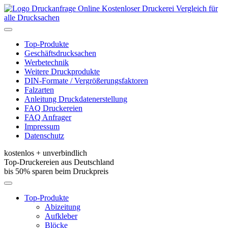
Kostenloser Druckerei Vergleich für
alle Drucksachen
Toggle
navigation
Top-Produkte
Geschäftsdrucksachen
Werbetechnik
Weitere Druckprodukte
DIN-Formate / Vergrößerungsfaktoren
Falzarten
Anleitung Druckdatenerstellung
FAQ Druckereien
FAQ Anfrager
Impressum
Datenschutz
kostenlos + unverbindlich
Top-Druckereien aus Deutschland
bis 50% sparen beim Druckpreis
Toggle
navigation
Top-Produkte
Abizeitung
Aufkleber
Blöcke