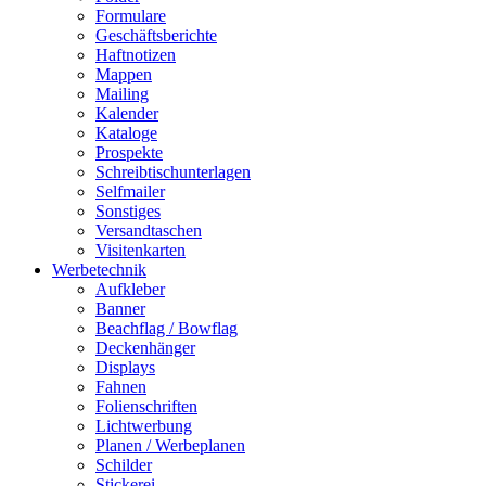
Formulare
Geschäftsberichte
Haftnotizen
Mappen
Mailing
Kalender
Kataloge
Prospekte
Schreibtischunterlagen
Selfmailer
Sonstiges
Versandtaschen
Visitenkarten
Werbetechnik
Aufkleber
Banner
Beachflag / Bowflag
Deckenhänger
Displays
Fahnen
Folienschriften
Lichtwerbung
Planen / Werbeplanen
Schilder
Stickerei