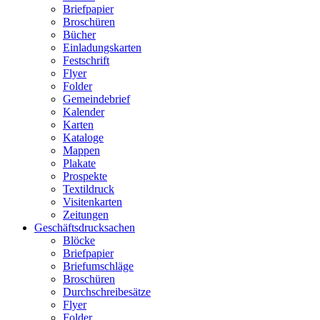
Briefpapier
Broschüren
Bücher
Einladungskarten
Festschrift
Flyer
Folder
Gemeindebrief
Kalender
Karten
Kataloge
Mappen
Plakate
Prospekte
Textildruck
Visitenkarten
Zeitungen
Geschäftsdrucksachen
Blöcke
Briefpapier
Briefumschläge
Broschüren
Durchschreibesätze
Flyer
Folder