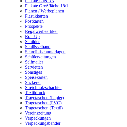
Plakate DIN A3
Plakate Großfläche 18/1
Planen / Werbeplanen
Plastikkarten
Postkarten
Prospekte
Regalwerbeartikel
Roll-Up
Schilder
Schlüsselband
Schreibtischunterlagen
Schülerzeitungen
Selfmailer
Servietten
Sonstiges
Speisekarten
Stickerei
Streichholzschachtel
Textildruck
Tragetaschen (Papier)
Tragetaschen (PVC)
Tragetaschen (Textil)
Vereinszeitung
Verpackungen
Verpackungsbänder