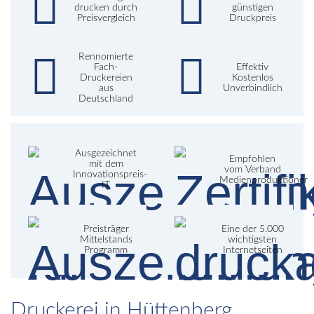
drucken durch
günstigen
Preisvergleich
Druckpreis
Rennomierte
Fach-
Effektiv
Druckereien
Kostenlos
aus
Unverbindlich
Deutschland
Ausgezeichnet
Empfohlen
mit dem
vom Verband
Innovationspreis-
Medienproduktioner
IT
Preisträger
Eine der 5.000
Mittelstands
wichtigsten
Programm
Internetseiten
Druckerei in Hüttenberg