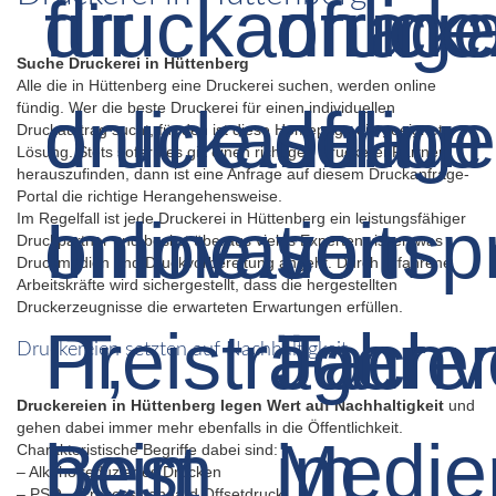
Suche Druckerei in Hüttenberg
Alle die in Hüttenberg eine Druckerei suchen, werden online
fündig. Wer die beste Druckerei für einen individuellen
Druckauftrag sucht, für den ist diese Homepage die geeignete
Lösung. Stets sofern es gilt einen richtigen Druckerei-Partner
herauszufinden, dann ist eine Anfrage auf diesem Druckanfrage-
Portal die richtige Herangehensweise.
Im Regelfall ist jede Druckerei in Hüttenberg ein leistungsfähiger
Druckpartner und besitzt überaus vieles Expertenwissen was
Druckmedien und Druckvorbereitung angeht. Durch erfahrene
Arbeitskräfte wird sichergestellt, dass die hergestellten
Druckerzeugnisse die erwarteten Erwartungen erfüllen.
Druckereien setzten auf Nachhaltigkeit
Druckereien in Hüttenberg legen Wert auf Nachhaltigkeit
und
gehen dabei immer mehr ebenfalls in die Öffentlichkeit.
Charakteristische Begriffe dabei sind:
– Alkoholreduziertes Drucken
– PSO – Prozessstandard Offsetdruck