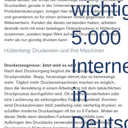
Druckartikel, gerade in der Unternehmensdarstellung oder bei
Produkterläuterungen, bringen hier die primäre Aufmerksamkeit
und garantieren so für einen sicheren Vorteil gegenüber den
Mitbewerbern. Kunden die dieses verstanden haben, arbeiten
deshalb nicht mit einer beliebigen Onlinedruckerei in Hüttenberg
zusammen, sondern legen Wert auf eine Druckerei, die wirklich
mehr als nur günstig drucken kann.
Hüttenberg: Druckereien und ihre Maschinen
Druckerzeugnisse: Jetzt wird es edel
Nach dem Druckvorgang beginnt die Veredelung der
Druckprodukte. Stopp, heutzutage stimmt das so keineswegs
mehr. Täglich mehr Druckereimaschinen machen es möglich,
dass die Veredelung in einem Arbeitsgang mit dem tatsächlichen
Druckprozess durchgeführt wird. Ob weitere Sonderfarben oder
eine Lackierung als wirkungsvolles Gestaltungsdetail. Konnten
einst Druckautomaten bloß zweifarbig oder vierfarbig drucken, so
schaffen moderne Druckanlagen oft bis zu 8 Farben. Wobei an
dieser Stelle dann dieselben Farbwerke gleichfalls zum
Aufbringen des Drucklacks verwendet werden. Jede Menge
Druckereien in Hüttenberg besitzen solche Druckmaschinen und