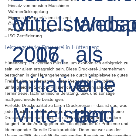
– Einsatz von neusten Maschinen
– Wärmerückkopplung
– Eigenes Energieeffizienzkonzept
– Ökostrom
– Emissionsarme Druckproduktion
– ISO Zertifizierung
Leistungsstarke Druckerei in Hüttenberg
Hüttenberg: Druckereien müssen, um ökonomisch erfolgreich zu
sein, vor allem ertragreich sein. Diese Druckerei-Unternehmen
bestechen in der Herangehensweise durch beispielsweise gutes
Preis-/Leistungsverhältnis, kurze Wege, hoher Flexibilität,
umfangreicher Service, Fullservice-Leistungen, absolute
Termintreue, fachmännische Beratung, usw. und sonstige
maßgeschneiderte Leistungen.
Perfekte Druckqualität zu fairen Druckpreisen – das ist das, was
jede Druckerei in Hüttenberg erfüllen sollte. Außerdem ist eine
Druckerei keinesfalls lediglich ein Druckerei-Betrieb, sondern
fungiert für die Auftraggeber als Lösungsfinder für Probleme und
Ideenspender für edle Druckprodukte. Denn nur wer aus der
Masse auffällt, der erhält die notwendige Beachtung. Hochwertige