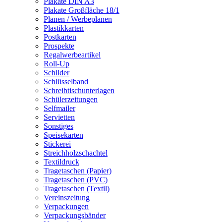
Plakate DIN A3
Plakate Großfläche 18/1
Planen / Werbeplanen
Plastikkarten
Postkarten
Prospekte
Regalwerbeartikel
Roll-Up
Schilder
Schlüsselband
Schreibtischunterlagen
Schülerzeitungen
Selfmailer
Servietten
Sonstiges
Speisekarten
Stickerei
Streichholzschachtel
Textildruck
Tragetaschen (Papier)
Tragetaschen (PVC)
Tragetaschen (Textil)
Vereinszeitung
Verpackungen
Verpackungsbänder