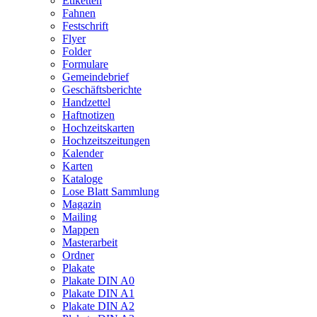
Etiketten
Fahnen
Festschrift
Flyer
Folder
Formulare
Gemeindebrief
Geschäftsberichte
Handzettel
Haftnotizen
Hochzeitskarten
Hochzeitszeitungen
Kalender
Karten
Kataloge
Lose Blatt Sammlung
Magazin
Mailing
Mappen
Masterarbeit
Ordner
Plakate
Plakate DIN A0
Plakate DIN A1
Plakate DIN A2