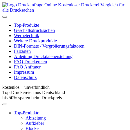
Kostenloser Druckerei Vergleich für
alle Drucksachen
Toggle
navigation
Top-Produkte
Geschäftsdrucksachen
Werbetechnik
Weitere Druckprodukte
DIN-Formate / Vergrößerungsfaktoren
Falzarten
Anleitung Druckdatenerstellung
FAQ Druckereien
FAQ Anfrager
Impressum
Datenschutz
kostenlos + unverbindlich
Top-Druckereien aus Deutschland
bis 50% sparen beim Druckpreis
Toggle
navigation
Top-Produkte
Abizeitung
Aufkleber
Blöcke