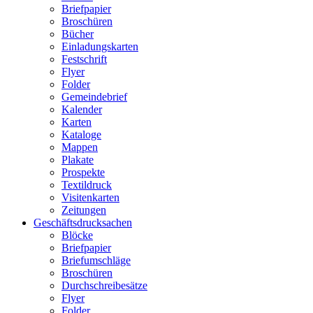
Briefpapier
Broschüren
Bücher
Einladungskarten
Festschrift
Flyer
Folder
Gemeindebrief
Kalender
Karten
Kataloge
Mappen
Plakate
Prospekte
Textildruck
Visitenkarten
Zeitungen
Geschäftsdrucksachen
Blöcke
Briefpapier
Briefumschläge
Broschüren
Durchschreibesätze
Flyer
Folder