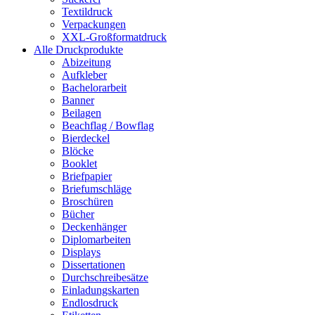
Textildruck
Verpackungen
XXL-Großformatdruck
Alle Druckprodukte
Abizeitung
Aufkleber
Bachelorarbeit
Banner
Beilagen
Beachflag / Bowflag
Bierdeckel
Blöcke
Booklet
Briefpapier
Briefumschläge
Broschüren
Bücher
Deckenhänger
Diplomarbeiten
Displays
Dissertationen
Durchschreibesätze
Einladungskarten
Endlosdruck