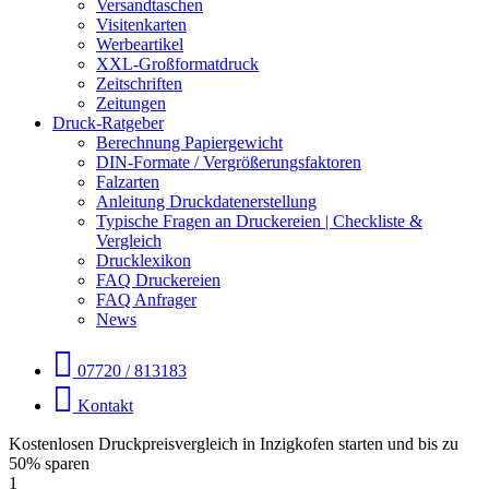
Versandtaschen
Visitenkarten
Werbeartikel
XXL-Großformatdruck
Zeitschriften
Zeitungen
Druck-Ratgeber
Berechnung Papiergewicht
DIN-Formate / Vergrößerungsfaktoren
Falzarten
Anleitung Druckdatenerstellung
Typische Fragen an Druckereien | Checkliste &
Vergleich
Drucklexikon
FAQ Druckereien
FAQ Anfrager
News
07720 / 813183
Kontakt
Kostenlosen Druckpreisvergleich in Inzigkofen starten und bis zu
50% sparen
1