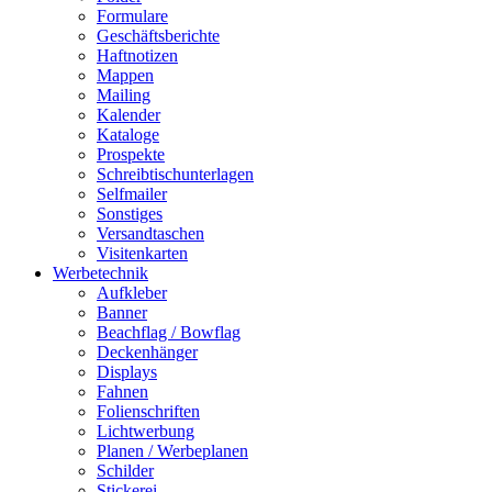
Formulare
Geschäftsberichte
Haftnotizen
Mappen
Mailing
Kalender
Kataloge
Prospekte
Schreibtischunterlagen
Selfmailer
Sonstiges
Versandtaschen
Visitenkarten
Werbetechnik
Aufkleber
Banner
Beachflag / Bowflag
Deckenhänger
Displays
Fahnen
Folienschriften
Lichtwerbung
Planen / Werbeplanen
Schilder
Stickerei