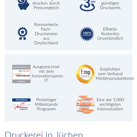
drucken durch
günstigen
Preisvergleich
Druckpreis
Rennomierte
Fach-
Effektiv
Druckereien
Kostenlos
aus
Unverbindlich
Deutschland
Ausgezeichnet
Empfohlen
mit dem
vom Verband
Innovationspreis-
Medienproduktioner
IT
Preisträger
Eine der 5.000
Mittelstands
wichtigsten
Programm
Internetseiten
Druckerei in Jüchen