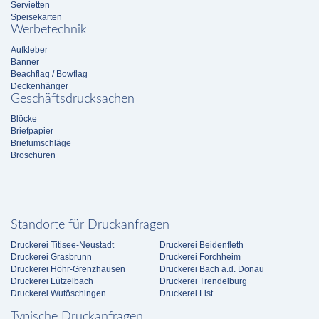
Servietten
Speisekarten
Werbetechnik
Aufkleber
Banner
Beachflag / Bowflag
Deckenhänger
Geschäftsdrucksachen
Blöcke
Briefpapier
Briefumschläge
Broschüren
Standorte für Druckanfragen
Druckerei Titisee-Neustadt
Druckerei Beidenfleth
Druckerei Grasbrunn
Druckerei Forchheim
Druckerei Höhr-Grenzhausen
Druckerei Bach a.d. Donau
Druckerei Lützelbach
Druckerei Trendelburg
Druckerei Wutöschingen
Druckerei List
Typische Druckanfragen