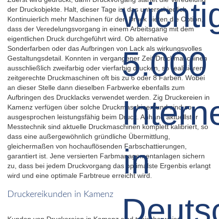
der Druckobjekte. Halt, dieser Tage ist das unterschiedlich.
Kontinuierlich mehr Maschinen für den Druck bieten die Option,
dass der Veredelungsvorgang in einem Arbeitsgang mit dem
eigentlichen Druck durchgeführt wird. Ob alternative
Sonderfarben oder das Aufbringen von Lack als wirkungsvolles
Gestaltungsdetail. Konnten in vergangener Zeit Druckmaschinen
ausschließlich zweifarbig oder vierfarbig drucken, so realisieren
zeitgerechte Druckmaschinen oft bis zu 6 oder 8 Farben. Wobei
an dieser Stelle dann dieselben Farbwerke ebenfalls zum
Aufbringen des Drucklacks verwendet werden. Zig Druckereien in
Kamenz verfügen über solche Druckmaschinen und sind so
ausgesprochen leistungsfähig beim Druck. Anhand aktuellster
Messtechnik sind aktuelle Druckmaschinen komplett kalibriert, so
dass eine außergewöhnlich gründliche Übermittlung,
gleichermaßen von hochauflösenden Farbschattierungen,
garantiert ist. Jene versierten Farbmanagementanlagen sichern
zu, dass bei jedem Druckvorgang das optimalste Ergenbis erlangt
wird und eine optimale Farbtreue erreicht wird.
Druckereikunden in Kamenz
Kunden von Druckereien in Kamenz sind typischerweise: