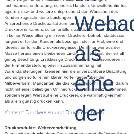
fachmännische Beratung, schnelles Handeln, Umweltorientiertes
agieren, usw. und weitere entsprechend den Wünschen des
Kunden zugeschnittene Leistungen.
Ansprechende Druckqualität zum fairen Preis – das sollte eine
Druckerei in Kamenz schon erfüllen. Zusätzlich ist eine Druckerei
in keiner Weise alleinig ein reiner Druckerei-Betrieb, stattdessen
fungiert er für den Kunden als Lösungsfinder für Probleme und
Ideenstifter für edle Druckerzeugnisse. Denn nur wer aus der
Masse heraus einen bleibenden Eindruck hinterlässt, der erhält
genug Beachtung. Erstklassige Drucksachen, im Besonderen in
der Firmendarstellung oder im Zusammenhang mit
Warendarstellungen, kreieren hier die unverzichtbare Beachtung
und sorgen so für einen klaren Vorteil gegenüber den
Mitbewerbern. Mandanten die das kapiert haben, arbeiten darum
nicht mit einer beliebigen Onlinedruckerei in Kamenz zusammen,
sondern legen Wert auf eine Druckerei, die wahrhaftig vielmehr
als allein günstig drucken kann.
Kamenz: Druckereien und Druckmaschinen
Druckprodukte: Weiterverarbeitung
Zuerst wird gedruckt, dann Druckvorgang startet die Veredelung