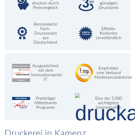
drucken durch
günstigen
Preisvergleich
Druckpreis
Rennomierte
Fach-
Effektiv
Druckereien
Kostenlos
aus
Unverbindlich
Deutschland
Ausgezeichnet
Empfohlen
mit dem
vom Verband
Innovationspreis-
Medienproduktioner
IT
Preisträger
Eine der 5.000
Mittelstands
wichtigsten
Programm
Internetseiten
Druckerei in Kamenz