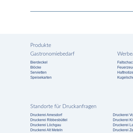
Produkte
Gastronomiebedarf
Werbea
Bierdeckel
Faltschac
Blöcke
Feuerzeu
Servietten
Haftnotiz
Speisekarten
Kugelschr
Standorte für Druckanfragen
Druckerei Amesdorf
Druckerei V
Druckerei Ribbesbüttel
Druckerei Ki
Druckerei Löchgau
Druckerei L
Druckerei Alt Meteln
Druckerei Zel