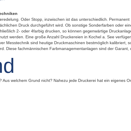
echniken
eredelung. Oder Stopp, inzwischen ist das unterschiedlich. Permane
hlichen Druck durchgeführt wird. Ob sonstige Sonderfarben oder eine 
hließlich 2- oder 4farbig drucken, so können gegenwärtige Druckanlage
utzt werden. Eine große Anzahl Druckereien in Kochel a. See verfüge
tiver Messtechnik sind heutige Druckmaschinen bestmöglich kalibriert,
t wird. Diese fachmännischen Farbmanagementanlagen sind der Garant,
? Aus welchem Grund nicht? Nahezu jede Druckerei hat ein eigenes Onl