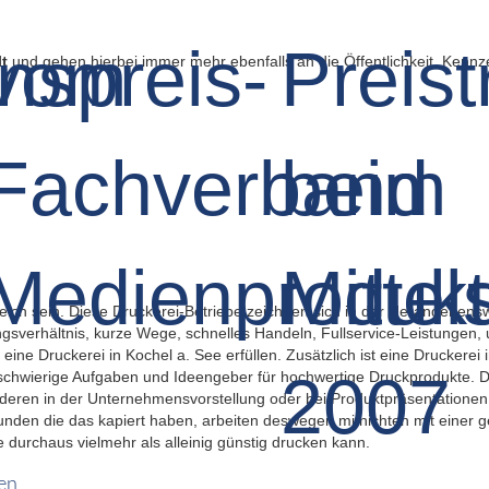
t
und gehen hierbei immer mehr ebenfalls an die Öffentlichkeit. Kennze
eich sein. Diese Druckerei-Betriebe zeichnen sich in der Herangehen
tungsverhältnis, kurze Wege, schnelles Handeln, Fullservice-Leistungen
ine Druckerei in Kochel a. See erfüllen. Zusätzlich ist eine Druckerei i
r schwierige Aufgaben und Ideengeber für hochwertige Druckprodukte. D
ren in der Unternehmensvorstellung oder bei Produktpräsentationen, 
Kunden die das kapiert haben, arbeiten deswegen mitnichten mit einer 
durchaus vielmehr als alleinig günstig drucken kann.
en