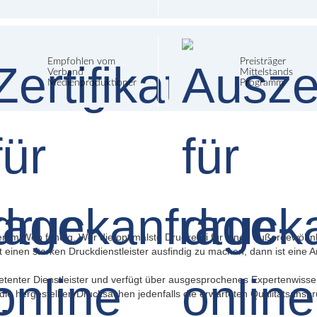
Empfohlen vom
Preisträger
Verband
Mittelstands
Medienproduktioner
Programm
er im Web fündig. Wer die optimalste Druckerei für einen außergewöhnli
ßt einen starken Druckdienstleister ausfindig zu machen, dann ist eine A
mpetenter Dienstleister und verfügt über ausgesprochenes Expertenwiss
 die hergestellten Drucksachen jedenfalls die erwarteten Qualitätsanspr