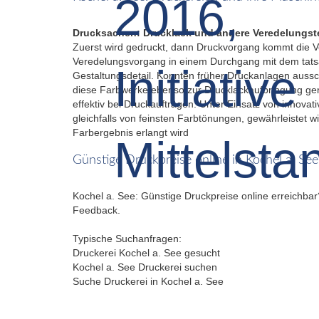
Drucksachen: Drucklack und andere Veredelungst
Zuerst wird gedruckt, dann Druckvorgang kommt die V
Veredelungsvorgang in einem Durchgang mit dem tatsäc
Gestaltungsdetail. Konnten früher Druckanlagen aussc
diese Farbwerke ebenso zur Drucklackaufbringung gen
effektiv bei Druckaufträgen. Unter Einsatz von innova
gleichfalls von feinsten Farbtönungen, gewährleiste
Farbergebnis erlangt wird
Günstige Druckpreise online in Kochel a. See
Kochel a. See: Günstige Druckpreise online erreichbar
Feedback.
Typische Suchanfragen:
Druckerei Kochel a. See gesucht
Kochel a. See Druckerei suchen
Suche Druckerei in Kochel a. See