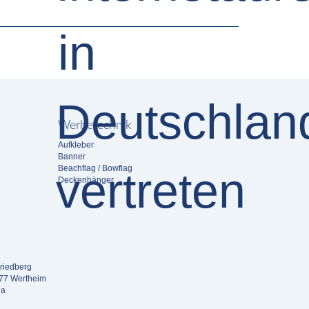
Werbetechnik
Aufkleber
Banner
Beachflag / Bowflag
Deckenhänger
riedberg
877 Wertheim
da