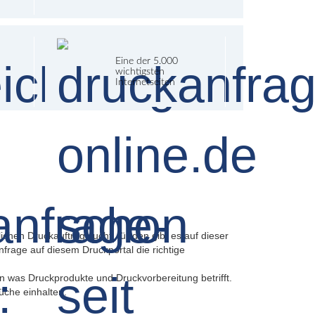
Eine der 5.000
wichtigsten
Internetseiten
chen Druckauftrag sucht, für den gibt es auf dieser
nfrage auf diesem Druckportal die richtige
en was Druckprodukte und Druckvorbereitung betrifft.
üche einhalten.