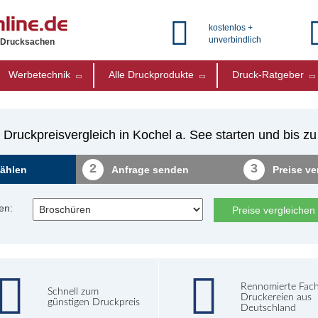
kostenlos +
unverbindlich
e Drucksachen
Werbetechnik
Alle Druckprodukte
Druck-Ratgeber
 Druckpreisvergleich in Kochel a. See starten und bis z
2
3
ählen
Anfrage senden
Preise ve
en:
Preise vergleichen
Rennomierte Fac
Schnell zum
Druckereien aus
günstigen Druckpreis
Deutschland