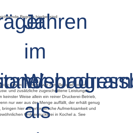
ichnende Begriffe hierbei sind:
sweise aus mit Themen wie zum Beispiel hoher
, usw. und zusätzliche zugeschnittene Leistungen.
n keinster Weise allein ein reiner Druckerei-Betrieb,
enn nur wer aus der Menge auffällt, der erhält genug
bringen hier die erforderliche Aufmerksamkeit und
gewöhnlichen Onlinedruckerei in Kochel a. See