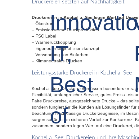
Druckereien setzten auf Nachhaltigkeit
Druckereien in Kochel a. See legen Wert auf Umwel
– Ökostrom
– Emissionsarme Druckproduktion
– FSC Label
– Wärmerückkopplung
– Eigenes Energieeffizienzkonzept
– Verwendung von Biofarben
– Klimaneutrales Drucken
Leistungsstarke Druckerei in Kochel a. See
Kochel a. See: Druckereien müssen besonders ertragr
Flexibilität, umfangreicher Service, gutes Preis-/Leis
Faire Druckpreise, ausgezeichnete Drucke – das sollte e
sondern fungiert für die Kunden als Lösungsfinder fü
Beachtung. Hochklassige Druckerzeugnisse, im Besonde
sorgen so für einen sicheren Vorteil zur Konkurrenz. 
zusammen, sondern legen Wert auf eine Druckerei, die 
Kochel a. See: Druckereien und ihre Maschin