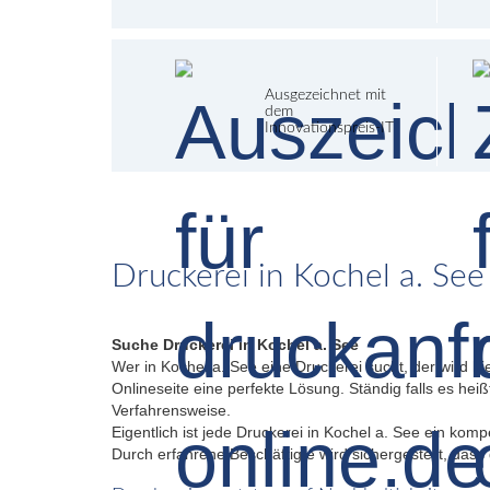
Ausgezeichnet mit
dem
Innovationspreis-IT
Druckerei in Kochel a. See
Suche Druckerei in Kochel a. See
Wer in Kochel a. See eine Druckerei sucht, der wird hi
Onlineseite eine perfekte Lösung. Ständig falls es hei
Verfahrensweise.
Eigentlich ist jede Druckerei in Kochel a. See ein ko
Durch erfahrene Beschäftigte wird sichergestellt, dass