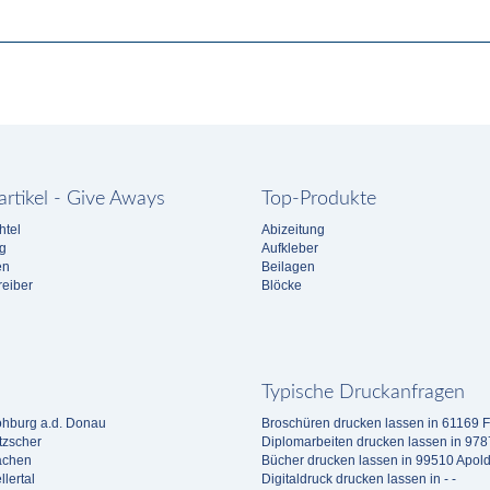
rtikel - Give Aways
Top-Produkte
htel
Abizeitung
g
Aufkleber
en
Beilagen
eiber
Blöcke
Typische Druckanfragen
ohburg a.d. Donau
Broschüren drucken lassen in 61169 F
tzscher
Diplomarbeiten drucken lassen in 97
achen
Bücher drucken lassen in 99510 Apol
lertal
Digitaldruck drucken lassen in - -