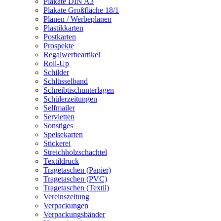
Plakate DIN A3
Plakate Großfläche 18/1
Planen / Werbeplanen
Plastikkarten
Postkarten
Prospekte
Regalwerbeartikel
Roll-Up
Schilder
Schlüsselband
Schreibtischunterlagen
Schülerzeitungen
Selfmailer
Servietten
Sonstiges
Speisekarten
Stickerei
Streichholzschachtel
Textildruck
Tragetaschen (Papier)
Tragetaschen (PVC)
Tragetaschen (Textil)
Vereinszeitung
Verpackungen
Verpackungsbänder