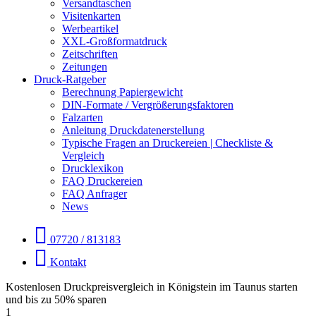
Versandtaschen
Visitenkarten
Werbeartikel
XXL-Großformatdruck
Zeitschriften
Zeitungen
Druck-Ratgeber
Berechnung Papiergewicht
DIN-Formate / Vergrößerungsfaktoren
Falzarten
Anleitung Druckdatenerstellung
Typische Fragen an Druckereien | Checkliste &
Vergleich
Drucklexikon
FAQ Druckereien
FAQ Anfrager
News
07720 / 813183
Kontakt
Kostenlosen Druckpreisvergleich in Königstein im Taunus starten
und bis zu 50% sparen
1