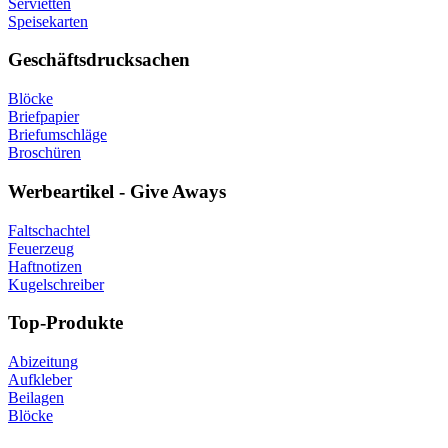
Servietten
Speisekarten
Geschäftsdrucksachen
Blöcke
Briefpapier
Briefumschläge
Broschüren
Werbeartikel - Give Aways
Faltschachtel
Feuerzeug
Haftnotizen
Kugelschreiber
Top-Produkte
Abizeitung
Aufkleber
Beilagen
Blöcke