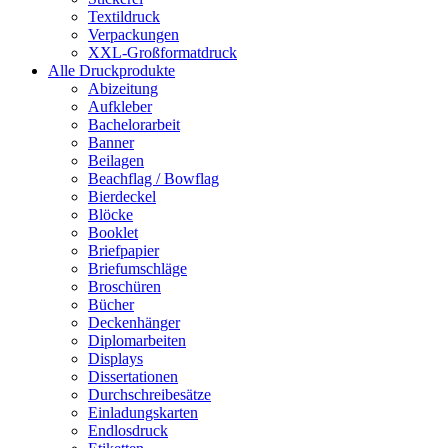
Textildruck
Verpackungen
XXL-Großformatdruck
Alle Druckprodukte
Abizeitung
Aufkleber
Bachelorarbeit
Banner
Beilagen
Beachflag / Bowflag
Bierdeckel
Blöcke
Booklet
Briefpapier
Briefumschläge
Broschüren
Bücher
Deckenhänger
Diplomarbeiten
Displays
Dissertationen
Durchschreibesätze
Einladungskarten
Endlosdruck