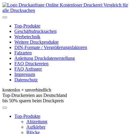
Kostenloser Druckerei Vergleich für
alle Drucksachen
Toggle
navigation
Top-Produkte
Geschäftsdrucksachen
Werbetechnik
Weitere Druckprodukte
DIN-Formate / Vergrößerungsfaktoren
Falzarten
Anleitung Druckdatenerstellung
FAQ Druckereien
FAQ Anfrager
Impressum
Datenschutz
kostenlos + unverbindlich
Top-Druckereien aus Deutschland
bis 50% sparen beim Druckpreis
Toggle
navigation
Top-Produkte
Abizeitung
Aufkleber
Blöcke