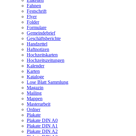
Etiketten
Fahnen
Festschrift
Flyer
Folder
Formulare
Gemeindebrief
Geschäftsberichte
Handzettel
Haftnotizen
Hochzeitskarten
Hochzeitszeitungen
Kalender
Karten
Kataloge
Lose Blatt Sammlung
Magazin
Mailing
Mappen
Masterarbeit
Ordner
Plakate
Plakate DIN A0
Plakate DIN A1
Plakate DIN A2