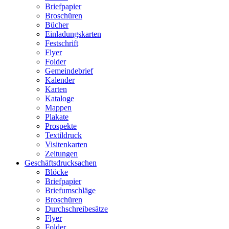
Briefpapier
Broschüren
Bücher
Einladungskarten
Festschrift
Flyer
Folder
Gemeindebrief
Kalender
Karten
Kataloge
Mappen
Plakate
Prospekte
Textildruck
Visitenkarten
Zeitungen
Geschäftsdrucksachen
Blöcke
Briefpapier
Briefumschläge
Broschüren
Durchschreibesätze
Flyer
Folder