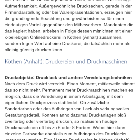
Aufmerksamkeit. Außergewöhnliche Drucksachen, gerade in der
Firmendarstellung oder bei Warenpräsentationen, erzeugen hier
die grundlegende Beachtung und gewährleisten so für einen
eindeutigen Vorteil gegenüber den Mitbewerbern. Mandanten die
das kapiert haben, arbeiten in Folge dessen mitnichten mit einer
x-beliebigen Onlinedruckerei in Köthen (Anhalt) zusammen,
sondern legen Wert auf eine Druckerei, die tatsächlich mehr als
alleinig günstig drucken kann.
Köthen (Anhalt): Druckereien und Druckmaschinen
Druckobjekte: Drucklack und andere Veredelungstechniken
Nach dem Druck wird veredelt. Einen Moment, mittlerweile stimmt
das so nicht mehr. Permanent mehr Druckmaschinen machen es
möglich, dass die Veredelung in einem Arbeitsgang mit dem
eigentlichen Druckprozess stattfindet. Ob zusätzliche
Sonderfarben oder das Aufbringen von Lack als wirkungsvolles
Gestaltungsdetail. Konnten anno dazumal Druckanlagen bloß
zweifarbig oder vierfarbig drucken, so realisieren heutige
Druckmaschinen oft bis zu 6 oder 8 Farben. Wobei hier dann
einzelne Farbwerke ebenfalls zum Aufbringen des Drucklacks
verwendet werden. Eine Menge Druckereien in Köthen (Anhalt)