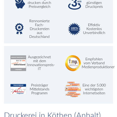
drucken durch
günstigen
Preisvergleich
Druckpreis
Rennomierte
Fach-
Effektiv
Druckereien
Kostenlos
aus
Unverbindlich
Deutschland
Ausgezeichnet
Empfohlen
mit dem
vom Verband
Innovationspreis-
Medienproduktioner
IT
Preisträger
Eine der 5.000
Mittelstands
wichtigsten
Programm
Internetseiten
Druckerei in Köthen (Anhalt)