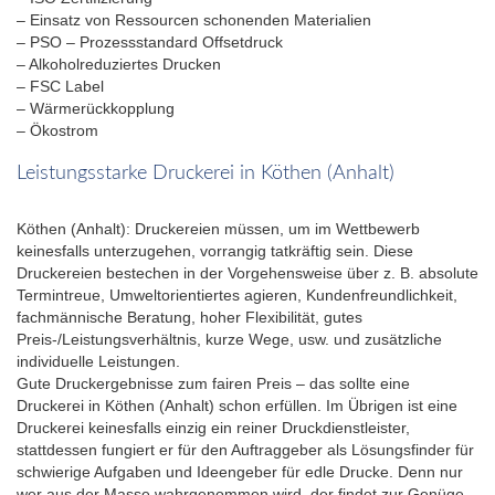
– Einsatz von Ressourcen schonenden Materialien
– PSO – Prozessstandard Offsetdruck
– Alkoholreduziertes Drucken
– FSC Label
– Wärmerückkopplung
– Ökostrom
Leistungsstarke Druckerei in Köthen (Anhalt)
Köthen (Anhalt): Druckereien müssen, um im Wettbewerb
keinesfalls unterzugehen, vorrangig tatkräftig sein. Diese
Druckereien bestechen in der Vorgehensweise über z. B. absolute
Termintreue, Umweltorientiertes agieren, Kundenfreundlichkeit,
fachmännische Beratung, hoher Flexibilität, gutes
Preis-/Leistungsverhältnis, kurze Wege, usw. und zusätzliche
individuelle Leistungen.
Gute Druckergebnisse zum fairen Preis – das sollte eine
Druckerei in Köthen (Anhalt) schon erfüllen. Im Übrigen ist eine
Druckerei keinesfalls einzig ein reiner Druckdienstleister,
stattdessen fungiert er für den Auftraggeber als Lösungsfinder für
schwierige Aufgaben und Ideengeber für edle Drucke. Denn nur
wer aus der Masse wahrgenommen wird, der findet zur Genüge