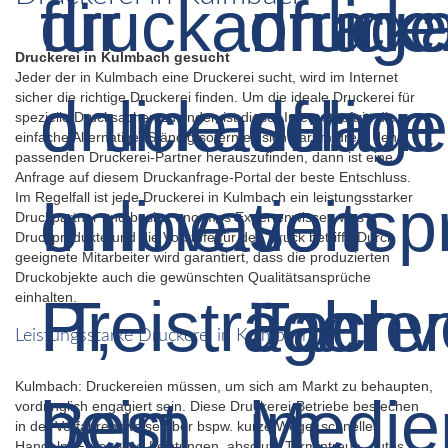
Druckerei in Kulmbach gesucht
Jeder der in Kulmbach eine Druckerei sucht, wird im Internet
sicher die richtige Druckerei finden. Um die ideale Druckerei für
spezielle Drucksachen zu finden ist dieser Internetauftritt die
einfache Alternative. Ständig sofern es sich darum dreht den
passenden Druckerei-Partner herauszufinden, dann ist eine
Anfrage auf diesem Druckanfrage-Portal der beste Entschluss.
Im Regelfall ist jede Druckerei in Kulmbach ein leistungsstarker
Druckpartner und besitzt enormes Expertenwissen was
Druckprodukte und die Vorstufe für den Druck betrifft. Durch
geeignete Mitarbeiter wird garantiert, dass die produzierten
Druckobjekte auch die gewünschten Qualitätsansprüche
einhalten.
Leistungsstarke Druckerei in Kulmbach
Kulmbach: Druckereien müssen, um sich am Markt zu behaupten,
vordringlich engagiert sein. Diese Druckerei-Betriebe bestechen
in der Verfahrensweise über bspw. kurze Wege, schnelles
Handeln, Fullservice-Leistungen, absolute Termintreue, gutes