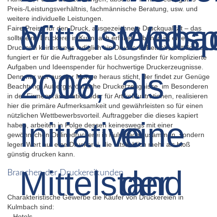
Preis-/Leistungsverhältnis, fachmännische Beratung, usw. und
weitere individuelle Leistungen.
Faire Preise für den Druck, ausgezeichnete Druckqualität – das
sollte eine Druckerei in Kulmbach erfüllen. Ebenso ist eine
Druckerei keineswegs lediglich ein Druckerei-Betrieb, stattdessen
fungiert er für die Auftraggeber als Lösungsfinder für komplizierte
Aufgaben und Ideenspender für hochwertige Druckerzeugnisse.
Denn nur wer aus der Menge heraus sticht, der findet zur Genüge
Beachtung. Außergewöhnliche Druckerzeugnisse, im Besonderen
in der Firmenpräsentation oder für Artikelillustrationen, realisieren
hier die primäre Aufmerksamkeit und gewährleisten so für einen
nützlichen Wettbewerbsvorteil. Auftraggeber die dieses kapiert
haben, arbeiten in Folge dessen keineswegs mit einer
gewöhnlichen Onlinedruckerei in Kulmbach zusammen, sondern
legen Wert auf eine Druckerei, die tatsächlich mehr als bloß
günstig drucken kann.
Branchen der Druckereikunden
Charakteristische Gewerbe die Käufer von Druckereien in
Kulmbach sind:
– Hotels